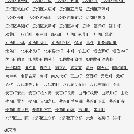
広畑区北野町
広畑区小坂
広畑区小松町
広畑区才
広畑区清水町
広畑区城山町
広畑区末広町
広畑区正門通
広畑区高浜町
広畑区長町
広畑区西蒲田
広畑区西夢前台
広畑区則直
広畑区早瀬町
広畑区東新町
広畑区本町
広峰
福沢町
福中町
双葉町
船丘町
船津町
船橋町
別所町家具町
別所町北宿
別所町小林
別所町佐土
別所町別所
保城
北条
北条梅原町
北条口
北条永良町
北条宮の町
本町
坊主町
増位新町
増位本町
的形町的形
御国野町国分寺
御国野町御着
御国野町深志野
神子岡前
御立北
御立中
御立西
御立東
緑台
南今宿
南駅前町
南車崎
南新在家
南町
南八代町
宮上町
宮西町
元塩町
元町
八代
八代東光寺町
八代本町
八代緑ケ丘町
八代宮前町
安田
安富町安志
安富町植木野
安富町長野
山田町牧野
山野井町
山吹
夢前町置本
夢前町古知之庄
夢前町菅生澗
夢前町玉田
夢前町寺
夢前町前之庄
夢前町宮置
夢前町山冨
吉田町
米田町
余部区上川原
余部区上余部
余部区下余部
六角
若菜町
綿町
加東市