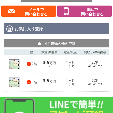
メールで
電話で
問い合わせる
問い合わせる
お気に入り
登録
同じ建物の他の空室
階
家賃/
共益費
敷金/
礼金
間取り/
専有面積
3.5
1
2DK
ヶ月
万円
2
階
1
40.49
－
ヶ月
m²
3.5
1
2DK
ヶ月
万円
3
階
1
40.49
－
ヶ月
m²