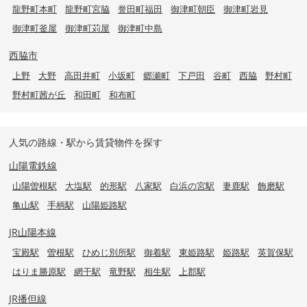
龍野町本町
龍野町宮脇
誉田町福田
御津町朝臣
御津町岩見
御津町釜屋
御津町苅屋
御津町中島
西脇市
上野
大野
高田井町
小坂町
郷瀬町
下戸田
谷町
西脇
野村町
野村町茜が丘
和田町
和布町
人気の路線・駅から賃貸物件を探す
山陽電鉄線
山陽曽根駅
大塩駅
的形駅
八家駅
白浜の宮駅
妻鹿駅
飾磨駅
亀山駅
手柄駅
山陽姫路駅
JR山陽本線
宝殿駅
曽根駅
ひめじ別所駅
御着駅
東姫路駅
姫路駅
英賀保駅
はりま勝原駅
網干駅
竜野駅
相生駅
上郡駅
JR播但線