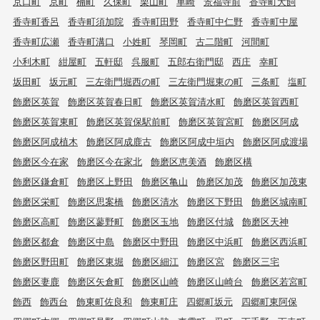
京口町
京町
楠町
久保町
栗山町
車崎
景福寺前
香寺町犬飼
香寺町香呂
香寺町須加院
香寺町田野
香寺町中仁野
香寺町中屋
香寺町広瀬
香寺町溝口
小姓町
琴岡町
古二階町
河間町
小利木町
紺屋町
五軒邸
呉服町
五郎右衛門邸
西庄
幸町
坂田町
坂元町
三左衛門堀西の町
三左衛門堀東の町
三条町
塩町
飾磨区英賀
飾磨区英賀春日町
飾磨区英賀清水町
飾磨区英賀西町
飾磨区英賀東町
飾磨区英賀保駅前町
飾磨区英賀宮町
飾磨区阿成
飾磨区阿成植木
飾磨区阿成鹿古
飾磨区阿成中垣内
飾磨区阿成渡場
飾磨区今在家
飾磨区今在家北
飾磨区恵美酒
飾磨区構
飾磨区鎌倉町
飾磨区上野田
飾磨区亀山
飾磨区加茂
飾磨区加茂東
飾磨区栄町
飾磨区思案橋
飾磨区清水
飾磨区下野田
飾磨区城南町
飾磨区高町
飾磨区蓼野町
飾磨区玉地
飾磨区付城
飾磨区天神
飾磨区都倉
飾磨区中島
飾磨区中野田
飾磨区中浜町
飾磨区西浜町
飾磨区野田町
飾磨区東堀
飾磨区細江
飾磨区宮
飾磨区三宅
飾磨区妻鹿
飾磨区矢倉町
飾磨区山崎
飾磨区山崎台
飾磨区若宮町
飾西
飾西台
飾東町佐良和
飾東町庄
四郷町坂元
四郷町東阿保