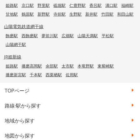
姫路駅
京口駅
野里駅
砥堀駅
仁豊野駅
香呂駅
溝口駅
福崎駅
甘地駅
鶴居駅
新野駅
寺前駅
生野駅
新井駅
竹田駅
和田山駅
山陽電気鉄道網干線
飾磨駅
西飾磨駅
夢前川駅
広畑駅
山陽天満駅
平松駅
山陽網干駅
JR姫新線
姫路駅
播磨高岡駅
余部駅
太市駅
本竜野駅
東觜崎駅
播磨新宮駅
千本駅
西栗栖駅
佐用駅
TOPページ
路線·駅から探す
地域から探す
地図から探す