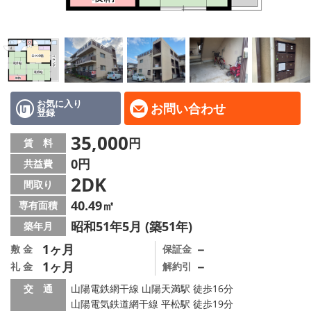
地域から探す
地図から探す
スタッフ
店舗情報·アクセス
お気に入り
お問い合わせ
登録
会社概要
35,000
円
賃 料
0円
共益費
メールでお問い合わせ
2DK
間取り
40.49㎡
専有面積
昭和51年5月 (築51年)
築年月
1ヶ月
－
敷 金
保証金
1ヶ月
－
礼 金
解約引
交 通
山陽電鉄網干線 山陽天満駅 徒歩16分
山陽電気鉄道網干線 平松駅 徒歩19分