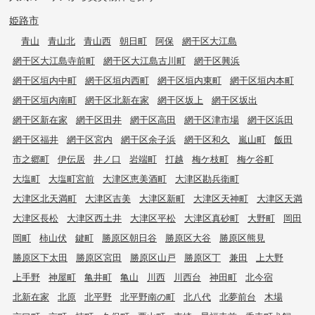
姫路市
青山
青山北
青山西
朝日町
阿保
網干区大江島
網干区大江島寺前町
網干区大江島古川町
網干区興浜
網干区垣内中町
網干区垣内西町
網干区垣内東町
網干区垣内本町
網干区垣内南町
網干区北新在家
網干区坂上
網干区坂出
網干区新在家
網干区田井
網干区高田
網干区津市場
網干区浜田
網干区福井
網干区宮内
網干区余子浜
網干区和久
嵐山町
飯田
市之郷町
伊伝居
井ノ口
岩端町
打越
梅ケ枝町
梅ケ谷町
大塩町
大塩町宮前
大津区恵美酒町
大津区勘兵衛町
大津区北天満町
大津区吉美
大津区新町
大津区天神町
大津区天満
大津区長松
大津区西土井
大津区平松
大津区真砂町
大野町
岡田
岡町
柿山伏
鍵町
勝原区朝日谷
勝原区大谷
勝原区熊見
勝原区下太田
勝原区宮田
勝原区山戸
勝原区丁
兼田
上大野
上手野
神屋町
亀井町
亀山
川西
川西台
神田町
北今宿
北新在家
北原
北平野
北平野南の町
北八代
北夢前台
木場