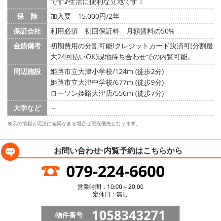
です♪生活に便利な立地です！
保 険
加入要 15,000円/2年
保証会社
利用必須 初回保証料 月額賃料の50%
金銭備考
初期費用の分割可能!クレジットカード決済可(分割最
大24回払いOK)現地待ち合わせでの内覧可能。
周辺施設
姫路市立大津小学校/124m (徒歩2分)
姫路市立大津中学校/677m (徒歩9分)
ローソン姫路大津店/556m (徒歩7分)
大学など
－
表示の情報と現況に差異がある場合は現況優先となります。
お問い合わせ·内覧予約は
こちらから
079-224-6600
営業時間：10:00～20:00
定休日：無し
1058343271
物件番号