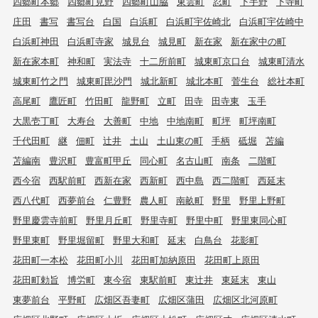
四郷町本郷
四郷町見野
四郷町山脇
東雲町
忍町
下手野
下寺町
庄田
書写
書写台
白国
白浜町
白浜町宇佐崎北
白浜町宇佐崎中
白浜町神田
白浜町寺家
城見台
城見町
新在家
新在家中の町
新在家本町
神和町
実法寺
十二所前町
城東町京口台
城東町清水
城東町竹之門
城東町毘沙門
城北新町
城北本町
菅生台
総社本町
高尾町
鷹匠町
竹田町
龍野町
立町
田寺
田寺東
玉手
大黒壱丁町
大寿台
大善町
中地
中地南町
町坪
町坪南町
千代田町
継
佃町
辻井
土山
土山東の町
手柄
砥堀
苫編
苫編南
豊沢町
豊富町甲丘
同心町
名古山町
南条
二階町
西今宿
西駅前町
西新在家
西新町
西中島
西二階町
西延末
西八代町
西夢前台
仁豊野
農人町
南畝町
野里
野里上野町
野里慶雲寺前町
野里月丘町
野里寺町
野里中町
野里東同心町
野里東町
野里堀留町
野里大和町
延末
白鳥台
花影町
花田町一本松
花田町小川
花田町加納原田
花田町上原田
花田町勅旨
博労町
東今宿
東駅前町
東辻井
東延末
東山
東夢前台
平野町
広畑区吾妻町
広畑区蒲田
広畑区北河原町