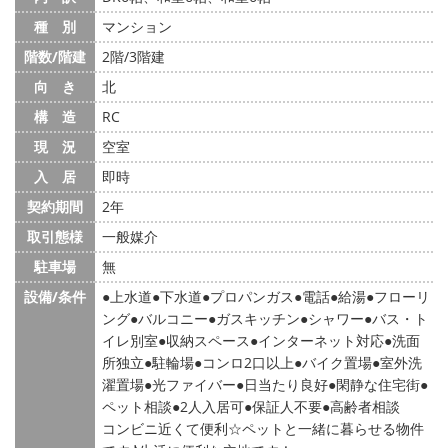
種 別
マンション
階数/階建
2階/3階建
向 き
北
構 造
RC
現 況
空室
入 居
即時
契約期間
2年
取引態様
一般媒介
駐車場
無
設備/条件
上水道
下水道
プロパンガス
電話
給湯
フローリ
ング
バルコニー
ガスキッチン
シャワー
バス・ト
イレ別室
収納スペース
インターネット対応
洗面
所独立
駐輪場
コンロ2口以上
バイク置場
室外洗
濯置場
光ファイバー
日当たり良好
閑静な住宅街
ペット相談
2人入居可
保証人不要
高齢者相談
コンビニ近くて便利☆ペットと一緒に暮らせる物件