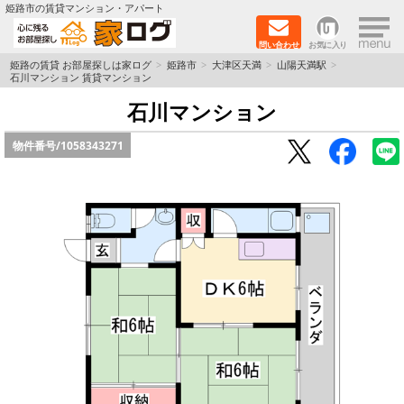
×
姫路市の賃貸マンション・アパート
問い合わせ
お気に入り
TOPページ
姫路の賃貸 お部屋探しは家ログ
姫路市
大津区天満
山陽天満駅
石川マンション 賃貸マンション
新築物件
石川マンション
物件番号/
1058343271
ペットOK物件
戸建物件
保証人不要物件
初期費用リーズナブル物件
都市ガス物件
路線·駅から探す