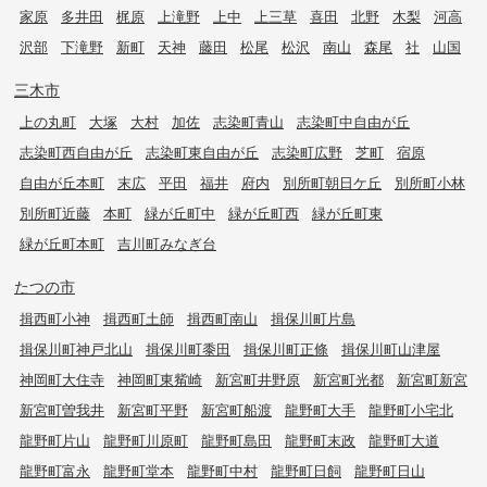
家原
多井田
梶原
上滝野
上中
上三草
喜田
北野
木梨
河高
沢部
下滝野
新町
天神
藤田
松尾
松沢
南山
森尾
社
山国
三木市
上の丸町
大塚
大村
加佐
志染町青山
志染町中自由が丘
志染町西自由が丘
志染町東自由が丘
志染町広野
芝町
宿原
自由が丘本町
末広
平田
福井
府内
別所町朝日ケ丘
別所町小林
別所町近藤
本町
緑が丘町中
緑が丘町西
緑が丘町東
緑が丘町本町
吉川町みなぎ台
たつの市
揖西町小神
揖西町土師
揖西町南山
揖保川町片島
揖保川町神戸北山
揖保川町黍田
揖保川町正條
揖保川町山津屋
神岡町大住寺
神岡町東觜崎
新宮町井野原
新宮町光都
新宮町新宮
新宮町曽我井
新宮町平野
新宮町船渡
龍野町大手
龍野町小宅北
龍野町片山
龍野町川原町
龍野町島田
龍野町末政
龍野町大道
龍野町富永
龍野町堂本
龍野町中村
龍野町日飼
龍野町日山