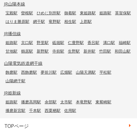
JR山陽本線
宝殿駅
曽根駅
ひめじ別所駅
御着駅
東姫路駅
姫路駅
英賀保駅
はりま勝原駅
網干駅
竜野駅
相生駅
上郡駅
JR播但線
姫路駅
京口駅
野里駅
砥堀駅
仁豊野駅
香呂駅
溝口駅
福崎駅
甘地駅
鶴居駅
新野駅
寺前駅
生野駅
新井駅
竹田駅
和田山駅
山陽電気鉄道網干線
飾磨駅
西飾磨駅
夢前川駅
広畑駅
山陽天満駅
平松駅
山陽網干駅
JR姫新線
姫路駅
播磨高岡駅
余部駅
太市駅
本竜野駅
東觜崎駅
播磨新宮駅
千本駅
西栗栖駅
佐用駅
TOPページ