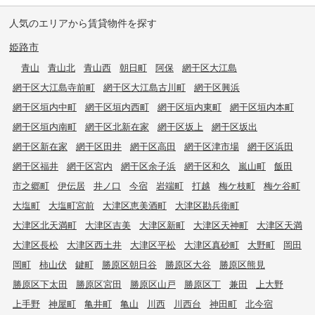
人気のエリアから賃貸物件を探す
姫路市
青山
青山北
青山西
朝日町
阿保
網干区大江島
網干区大江島寺前町
網干区大江島古川町
網干区興浜
網干区垣内中町
網干区垣内西町
網干区垣内東町
網干区垣内本町
網干区垣内南町
網干区北新在家
網干区坂上
網干区坂出
網干区新在家
網干区田井
網干区高田
網干区津市場
網干区浜田
網干区福井
網干区宮内
網干区余子浜
網干区和久
嵐山町
飯田
市之郷町
伊伝居
井ノ口
今宿
岩端町
打越
梅ケ枝町
梅ケ谷町
大塩町
大塩町宮前
大津区恵美酒町
大津区勘兵衛町
大津区北天満町
大津区吉美
大津区新町
大津区天神町
大津区天満
大津区長松
大津区西土井
大津区平松
大津区真砂町
大野町
岡田
岡町
柿山伏
鍵町
勝原区朝日谷
勝原区大谷
勝原区熊見
勝原区下太田
勝原区宮田
勝原区山戸
勝原区丁
兼田
上大野
上手野
神屋町
亀井町
亀山
川西
川西台
神田町
北今宿