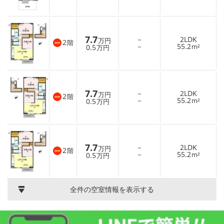
7.7
－
2LDK
万円
2
階
－
55.2
0.5
m²
万円
7.7
－
2LDK
万円
2
階
－
55.2
0.5
m²
万円
7.7
－
2LDK
万円
2
階
－
55.2
0.5
m²
万円
全件の空室情報を表示する