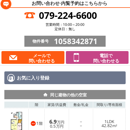
お問い合わせ·内覧予約は
こちらから
079-224-6600
営業時間：10:00～20:00
定休日：無し
1058342871
物件番号
メールで
電話で
問い合わせる
問い合わせる
お気に入り
登録
同じ建物の他の空室
階
家賃/
共益費
敷金/
礼金
間取り/
専有面積
6.9
－
1LDK
万円
1
階
－
42.82
0.5
m²
万円