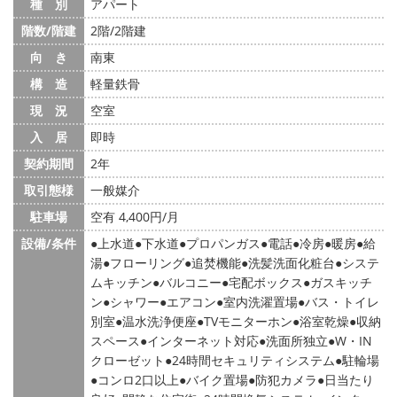
種 別
アパート
階数/階建
2階/2階建
向 き
南東
構 造
軽量鉄骨
現 況
空室
入 居
即時
契約期間
2年
取引態様
一般媒介
駐車場
空有 4,400円/月
設備/条件
上水道
下水道
プロパンガス
電話
冷房
暖房
給
湯
フローリング
追焚機能
洗髪洗面化粧台
システ
ムキッチン
バルコニー
宅配ボックス
ガスキッチ
ン
シャワー
エアコン
室内洗濯置場
バス・トイレ
別室
温水洗浄便座
TVモニターホン
浴室乾燥
収納
スペース
インターネット対応
洗面所独立
W・IN
クローゼット
24時間セキュリティシステム
駐輪場
コンロ2口以上
バイク置場
防犯カメラ
日当たり