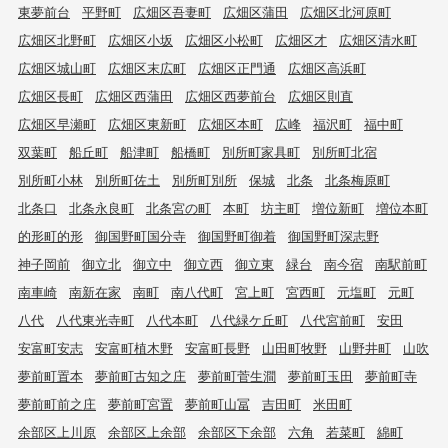
東夢前台
平野町
広畑区吾妻町
広畑区蒲田
広畑区北河原町
広畑区北野町
広畑区小坂
広畑区小松町
広畑区才
広畑区清水町
広畑区城山町
広畑区末広町
広畑区正門通
広畑区高浜町
広畑区長町
広畑区西蒲田
広畑区西夢前台
広畑区則直
広畑区早瀬町
広畑区東新町
広畑区本町
広峰
福沢町
福中町
双葉町
船丘町
船津町
船橋町
別所町家具町
別所町北宿
別所町小林
別所町佐土
別所町別所
保城
北条
北条梅原町
北条口
北条永良町
北条宮の町
本町
坊主町
増位新町
増位本町
的形町的形
御国野町国分寺
御国野町御着
御国野町深志野
神子岡前
御立北
御立中
御立西
御立東
緑台
南今宿
南駅前町
南車崎
南新在家
南町
南八代町
宮上町
宮西町
元塩町
元町
八代
八代東光寺町
八代本町
八代緑ケ丘町
八代宮前町
安田
安富町安志
安富町植木野
安富町長野
山田町牧野
山野井町
山吹
夢前町置本
夢前町古知之庄
夢前町菅生澗
夢前町玉田
夢前町寺
夢前町前之庄
夢前町宮置
夢前町山冨
吉田町
米田町
余部区上川原
余部区上余部
余部区下余部
六角
若菜町
綿町