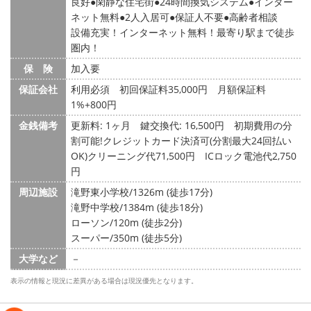
良好
閑静な住宅街
24時間換気システム
インター
ネット無料
2人入居可
保証人不要
高齢者相談
設備充実！インターネット無料！最寄り駅まで徒歩
圏内！
保 険
加入要
保証会社
利用必須 初回保証料35,000円 月額保証料
1%+800円
金銭備考
更新料: 1ヶ月
鍵交換代: 16,500円
初期費用の分
割可能!クレジットカード決済可(分割最大24回払い
OK)クリーニング代71,500円 ICロック電池代2,750
円
周辺施設
滝野東小学校/1326m (徒歩17分)
滝野中学校/1384m (徒歩18分)
ローソン/120m (徒歩2分)
スーパー/350m (徒歩5分)
大学など
－
表示の情報と現況に差異がある場合は現況優先となります。