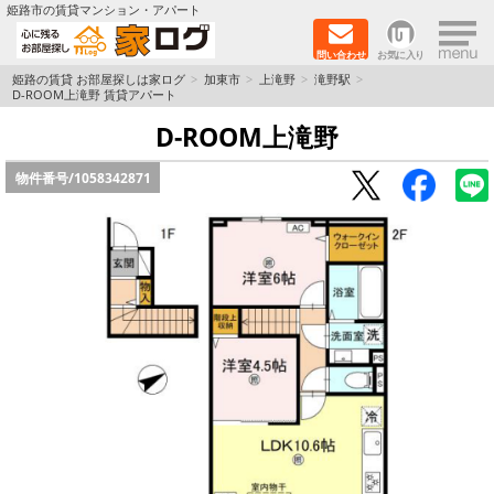
×
姫路市の賃貸マンション・アパート
問い合わせ
お気に入り
TOPページ
姫路の賃貸 お部屋探しは家ログ
加東市
上滝野
滝野駅
D-ROOM上滝野 賃貸アパート
新築物件
D-ROOM上滝野
物件番号/
1058342871
ペットOK物件
戸建物件
保証人不要物件
初期費用リーズナブル物件
都市ガス物件
路線·駅から探す