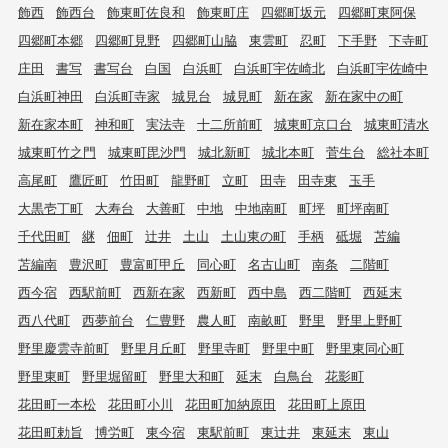
飾西
飾西台
飾東町佐良和
飾東町庄
四郷町坂元
四郷町東阿保
四郷町本郷
四郷町見野
四郷町山脇
東雲町
忍町
下手野
下寺町
庄田
書写
書写台
白国
白浜町
白浜町宇佐崎北
白浜町宇佐崎中
白浜町神田
白浜町寺家
城見台
城見町
新在家
新在家中の町
新在家本町
神和町
実法寺
十二所前町
城東町京口台
城東町清水
城東町竹之門
城東町毘沙門
城北新町
城北本町
菅生台
総社本町
高尾町
鷹匠町
竹田町
龍野町
立町
田寺
田寺東
玉手
大黒壱丁町
大寿台
大善町
中地
中地南町
町坪
町坪南町
千代田町
継
佃町
辻井
土山
土山東の町
手柄
砥堀
苫編
苫編南
豊沢町
豊富町甲丘
同心町
名古山町
南条
二階町
西今宿
西駅前町
西新在家
西新町
西中島
西二階町
西延末
西八代町
西夢前台
仁豊野
農人町
南畝町
野里
野里上野町
野里慶雲寺前町
野里月丘町
野里寺町
野里中町
野里東同心町
野里東町
野里堀留町
野里大和町
延末
白鳥台
花影町
花田町一本松
花田町小川
花田町加納原田
花田町上原田
花田町勅旨
博労町
東今宿
東駅前町
東辻井
東延末
東山