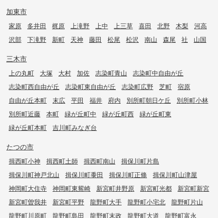
加東市
家原
多井田
梶原
上滝野
上中
上三草
喜田
北野
木梨
河高
沢部
下滝野
新町
天神
藤田
松尾
松沢
南山
森尾
社
山国
三木市
上の丸町
大塚
大村
加佐
志染町青山
志染町中自由が丘
志染町西自由が丘
志染町東自由が丘
志染町広野
芝町
宿原
自由が丘本町
末広
平田
福井
府内
別所町朝日ケ丘
別所町小林
別所町近藤
本町
緑が丘町中
緑が丘町西
緑が丘町東
緑が丘町本町
吉川町みなぎ台
たつの市
揖西町小神
揖西町土師
揖西町南山
揖保川町片島
揖保川町神戸北山
揖保川町黍田
揖保川町正條
揖保川町山津屋
神岡町大住寺
神岡町東觜崎
新宮町井野原
新宮町光都
新宮町新宮
新宮町曽我井
新宮町平野
龍野町大手
龍野町小宅北
龍野町片山
龍野町川原町
龍野町島田
龍野町末政
龍野町大道
龍野町富永