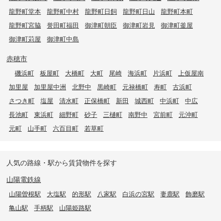
龍野町堂本
龍野町中村
龍野町日飼
龍野町日山
龍野町本町
龍野町宮脇
誉田町福田
御津町朝臣
御津町岩見
御津町釜屋
御津町苅屋
御津町中島
赤穂市
磯浜町
板屋町
大橋町
大町
尾崎
海浜町
片浜町
上仮屋南
加里屋
加里屋中洲
北野中
黒崎町
元禄橋町
寿町
古浜町
さつき町
塩屋
清水町
正保橋町
新田
城西町
中浜町
中広
長池町
東浜町
細野町
砂子
三樋町
南野中
宮前町
元沖町
元町
山手町
六百目町
若草町
人気の路線・駅から賃貸物件を探す
山陽電鉄線
山陽曽根駅
大塩駅
的形駅
八家駅
白浜の宮駅
妻鹿駅
飾磨駅
亀山駅
手柄駅
山陽姫路駅