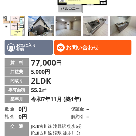
地域から探す
地図から探す
スタッフ
店舗情報·アクセス
お気に入り
お問い合わせ
登録
会社概要
77,000
円
賃 料
5,000円
共益費
メールでお問い合わせ
2LDK
間取り
55.2㎡
専有面積
令和7年11月 (築1年)
築年月
0円
－
敷 金
保証金
0円
－
礼 金
解約引
交 通
JR加古川線 滝野駅 徒歩6分
JR加古川線 滝駅 徒歩11分