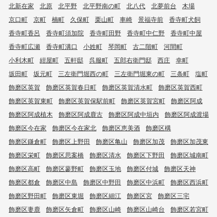
北新在家
北原
北平野
北平野南の町
北八代
北夢前台
木場
京口町
京町
楠町
久保町
栗山町
車崎
景福寺前
香寺町犬飼
香寺町香呂
香寺町須加院
香寺町田野
香寺町中仁野
香寺町中屋
香寺町広瀬
香寺町溝口
小姓町
琴岡町
古二階町
河間町
小利木町
紺屋町
五軒邸
呉服町
五郎右衛門邸
西庄
幸町
坂田町
坂元町
三左衛門堀西の町
三左衛門堀東の町
三条町
塩町
飾磨区英賀
飾磨区英賀春日町
飾磨区英賀清水町
飾磨区英賀西町
飾磨区英賀東町
飾磨区英賀保駅前町
飾磨区英賀宮町
飾磨区阿成
飾磨区阿成植木
飾磨区阿成鹿古
飾磨区阿成中垣内
飾磨区阿成渡場
飾磨区今在家
飾磨区今在家北
飾磨区恵美酒
飾磨区構
飾磨区鎌倉町
飾磨区上野田
飾磨区亀山
飾磨区加茂
飾磨区加茂東
飾磨区栄町
飾磨区思案橋
飾磨区清水
飾磨区下野田
飾磨区城南町
飾磨区高町
飾磨区蓼野町
飾磨区玉地
飾磨区付城
飾磨区天神
飾磨区都倉
飾磨区中島
飾磨区中野田
飾磨区中浜町
飾磨区西浜町
飾磨区野田町
飾磨区東堀
飾磨区細江
飾磨区宮
飾磨区三宅
飾磨区妻鹿
飾磨区矢倉町
飾磨区山崎
飾磨区山崎台
飾磨区若宮町