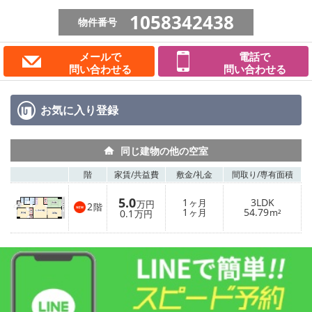
1058342438
物件番号
メールで
電話で
問い合わせる
問い合わせる
お気に入り
登録
同じ建物の他の空室
階
家賃/
共益費
敷金/
礼金
間取り/
専有面積
5.0
1
3LDK
ヶ月
万円
2
階
1
54.79
0.1
ヶ月
m²
万円