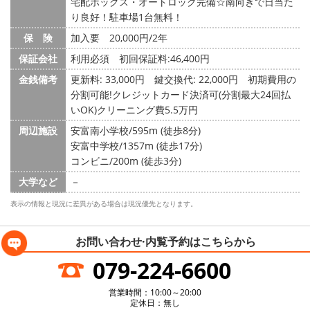
宅配ボックス・オートロック完備☆南向きで日当た
り良好！駐車場1台無料！
保 険
加入要 20,000円/2年
保証会社
利用必須 初回保証料:46,400円
金銭備考
更新料: 33,000円
鍵交換代: 22,000円
初期費用の
分割可能!クレジットカード決済可(分割最大24回払
いOK)クリーニング費5.5万円
周辺施設
安富南小学校/595m (徒歩8分)
安富中学校/1357m (徒歩17分)
コンビニ/200m (徒歩3分)
大学など
－
表示の情報と現況に差異がある場合は現況優先となります。
お問い合わせ·内覧予約は
こちらから
079-224-6600
営業時間：10:00～20:00
定休日：無し