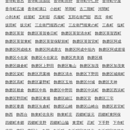
香寺町香呂
香寺町須加院
香寺町田野
香寺町中仁野
香寺町中屋
香寺町広瀬
香寺町溝口
小姓町
琴岡町
古二階町
河間町
小利木町
紺屋町
五軒邸
呉服町
五郎右衛門邸
西庄
幸町
坂田町
坂元町
三左衛門堀西の町
三左衛門堀東の町
三条町
塩町
飾磨区英賀
飾磨区英賀春日町
飾磨区英賀清水町
飾磨区英賀西町
飾磨区英賀東町
飾磨区英賀保駅前町
飾磨区英賀宮町
飾磨区阿成
飾磨区阿成植木
飾磨区阿成鹿古
飾磨区阿成中垣内
飾磨区阿成渡場
飾磨区今在家
飾磨区今在家北
飾磨区恵美酒
飾磨区構
飾磨区鎌倉町
飾磨区上野田
飾磨区亀山
飾磨区加茂
飾磨区加茂東
飾磨区栄町
飾磨区思案橋
飾磨区清水
飾磨区下野田
飾磨区城南町
飾磨区高町
飾磨区蓼野町
飾磨区玉地
飾磨区付城
飾磨区天神
飾磨区都倉
飾磨区中島
飾磨区中野田
飾磨区中浜町
飾磨区西浜町
飾磨区野田町
飾磨区東堀
飾磨区細江
飾磨区宮
飾磨区三宅
飾磨区妻鹿
飾磨区矢倉町
飾磨区山崎
飾磨区山崎台
飾磨区若宮町
飾西
飾西台
飾東町佐良和
飾東町庄
四郷町坂元
四郷町東阿保
四郷町本郷
四郷町見野
四郷町山脇
東雲町
忍町
下手野
下寺町