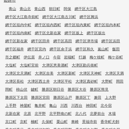
姫路市
青山
青山北
青山西
朝日町
阿保
網干区大江島
網干区大江島寺前町
網干区大江島古川町
網干区興浜
網干区垣内中町
網干区垣内西町
網干区垣内東町
網干区垣内本町
網干区垣内南町
網干区北新在家
網干区坂上
網干区坂出
網干区新在家
網干区田井
網干区高田
網干区津市場
網干区浜田
網干区福井
網干区宮内
網干区余子浜
網干区和久
嵐山町
飯田
市之郷町
伊伝居
井ノ口
今宿
岩端町
打越
梅ケ枝町
梅ケ谷町
大塩町
大塩町宮前
大津区恵美酒町
大津区勘兵衛町
大津区北天満町
大津区吉美
大津区新町
大津区天神町
大津区天満
大津区長松
大津区西土井
大津区平松
大津区真砂町
大野町
岡田
岡町
柿山伏
鍵町
勝原区朝日谷
勝原区大谷
勝原区熊見
勝原区下太田
勝原区宮田
勝原区山戸
勝原区丁
兼田
上大野
上手野
神屋町
亀井町
亀山
川西
川西台
神田町
北今宿
北新在家
北原
北平野
北平野南の町
北八代
北夢前台
木場
京口町
京町
楠町
久保町
栗山町
車崎
景福寺前
香寺町犬飼