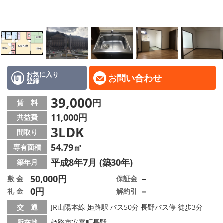
地域から探す
地図から探す
スタッフ
店舗情報·アクセス
お気に入り
お問い合わせ
登録
会社概要
39,000
円
賃 料
11,000円
共益費
メールでお問い合わせ
3LDK
間取り
54.79㎡
専有面積
平成8年7月 (築30年)
築年月
50,000円
－
敷 金
保証金
0円
－
礼 金
解約引
交 通
JR山陽本線 姫路駅 バス50分 長野バス停 徒歩3分
所在地
姫路市安富町長野