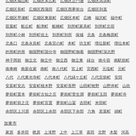
広畑区城山町
広畑区末広町
広畑区正門通
広畑区高浜町
広畑区長町
広畑区西蒲田
広畑区西夢前台
広畑区則直
広畑区早瀬町
広畑区東新町
広畑区本町
広峰
福沢町
福中町
双葉町
船丘町
船津町
船橋町
別所町家具町
別所町北宿
別所町小林
別所町佐土
別所町別所
保城
北条
北条梅原町
北条口
北条永良町
北条宮の町
本町
坊主町
増位新町
増位本町
的形町的形
御国野町国分寺
御国野町御着
御国野町深志野
神子岡前
御立北
御立中
御立西
御立東
緑台
南今宿
南駅前町
南車崎
南新在家
南町
南八代町
宮上町
宮西町
元塩町
元町
八代
八代東光寺町
八代本町
八代緑ケ丘町
八代宮前町
安田
安富町安志
安富町植木野
安富町長野
山田町牧野
山野井町
山吹
夢前町置本
夢前町古知之庄
夢前町菅生澗
夢前町玉田
夢前町寺
夢前町前之庄
夢前町宮置
夢前町山冨
吉田町
米田町
余部区上川原
余部区上余部
余部区下余部
六角
若菜町
綿町
加東市
家原
多井田
梶原
上滝野
上中
上三草
喜田
北野
木梨
河高