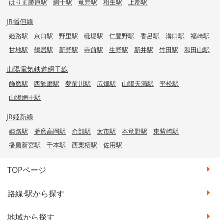
はりま勝原駅
網干駅
竜野駅
相生駅
上郡駅
JR播但線
姫路駅
京口駅
野里駅
砥堀駅
仁豊野駅
香呂駅
溝口駅
福崎駅
甘地駅
鶴居駅
新野駅
寺前駅
生野駅
新井駅
竹田駅
和田山駅
山陽電気鉄道網干線
飾磨駅
西飾磨駅
夢前川駅
広畑駅
山陽天満駅
平松駅
山陽網干駅
JR姫新線
姫路駅
播磨高岡駅
余部駅
太市駅
本竜野駅
東觜崎駅
播磨新宮駅
千本駅
西栗栖駅
佐用駅
TOPページ
路線·駅から探す
地域から探す