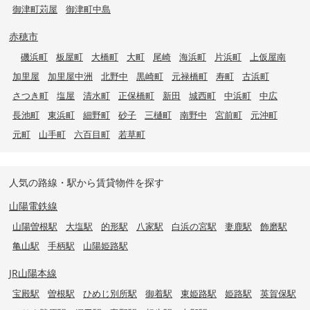
御津町苅屋
御津町中島
赤穂市
磯浜町
板屋町
大橋町
大町
尾崎
海浜町
片浜町
上仮屋南
加里屋
加里屋中洲
北野中
黒崎町
元禄橋町
寿町
古浜町
さつき町
塩屋
清水町
正保橋町
新田
城西町
中浜町
中広
長池町
東浜町
細野町
砂子
三樋町
南野中
宮前町
元沖町
元町
山手町
六百目町
若草町
人気の路線・駅から賃貸物件を探す
山陽電鉄線
山陽曽根駅
大塩駅
的形駅
八家駅
白浜の宮駅
妻鹿駅
飾磨駅
亀山駅
手柄駅
山陽姫路駅
JR山陽本線
宝殿駅
曽根駅
ひめじ別所駅
御着駅
東姫路駅
姫路駅
英賀保駅