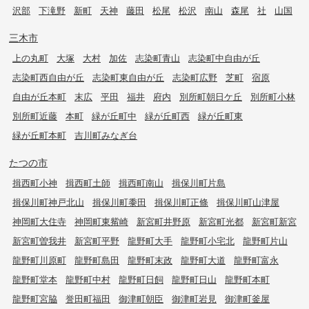
沢部
下滝野
新町
天神
藤田
松尾
松沢
南山
森尾
社
山国
三木市
上の丸町
大塚
大村
加佐
志染町青山
志染町中自由が丘
志染町西自由が丘
志染町東自由が丘
志染町広野
芝町
宿原
自由が丘本町
末広
平田
福井
府内
別所町朝日ケ丘
別所町小林
別所町近藤
本町
緑が丘町中
緑が丘町西
緑が丘町東
緑が丘町本町
吉川町みなぎ台
たつの市
揖西町小神
揖西町土師
揖西町南山
揖保川町片島
揖保川町神戸北山
揖保川町黍田
揖保川町正條
揖保川町山津屋
神岡町大住寺
神岡町東觜崎
新宮町井野原
新宮町光都
新宮町新宮
新宮町曽我井
新宮町平野
龍野町大手
龍野町小宅北
龍野町片山
龍野町川原町
龍野町島田
龍野町末政
龍野町大道
龍野町富永
龍野町堂本
龍野町中村
龍野町日飼
龍野町日山
龍野町本町
龍野町宮脇
誉田町福田
御津町朝臣
御津町岩見
御津町釜屋