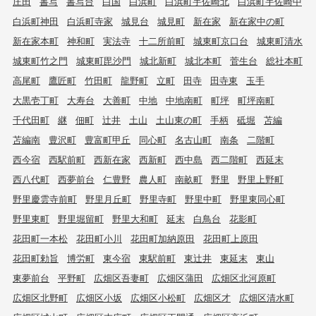
庄田
書写
書写台
白国
白浜町
白浜町宇佐崎北
白浜町宇佐崎中
白浜町神田
白浜町寺家
城見台
城見町
新在家
新在家中の町
新在家本町
神和町
実法寺
十二所前町
城東町京口台
城東町清水
城東町竹之門
城東町毘沙門
城北新町
城北本町
菅生台
総社本町
高尾町
鷹匠町
竹田町
龍野町
立町
田寺
田寺東
玉手
大黒壱丁町
大寿台
大善町
中地
中地南町
町坪
町坪南町
千代田町
継
佃町
辻井
土山
土山東の町
手柄
砥堀
苫編
苫編南
豊沢町
豊富町甲丘
同心町
名古山町
南条
二階町
西今宿
西駅前町
西新在家
西新町
西中島
西二階町
西延末
西八代町
西夢前台
仁豊野
農人町
南畝町
野里
野里上野町
野里慶雲寺前町
野里月丘町
野里寺町
野里中町
野里東同心町
野里東町
野里堀留町
野里大和町
延末
白鳥台
花影町
花田町一本松
花田町小川
花田町加納原田
花田町上原田
花田町勅旨
博労町
東今宿
東駅前町
東辻井
東延末
東山
東夢前台
平野町
広畑区吾妻町
広畑区蒲田
広畑区北河原町
広畑区北野町
広畑区小坂
広畑区小松町
広畑区才
広畑区清水町