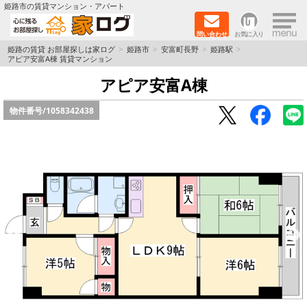
×
姫路市の賃貸マンション・アパート
問い合わせ
お気に入り
TOPページ
姫路の賃貸 お部屋探しは家ログ
姫路市
安富町長野
姫路駅
アピア安富A棟 賃貸マンション
新築物件
アピア安富A棟
物件番号/
1058342438
ペットOK物件
戸建物件
保証人不要物件
初期費用リーズナブル物件
都市ガス物件
路線·駅から探す