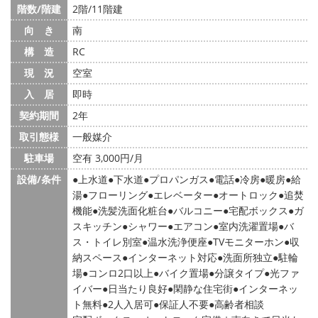
階数/階建
2階/11階建
向 き
南
構 造
RC
現 況
空室
入 居
即時
契約期間
2年
取引態様
一般媒介
駐車場
空有 3,000円/月
設備/条件
上水道
下水道
プロパンガス
電話
冷房
暖房
給
湯
フローリング
エレベーター
オートロック
追焚
機能
洗髪洗面化粧台
バルコニー
宅配ボックス
ガ
スキッチン
シャワー
エアコン
室内洗濯置場
バ
ス・トイレ別室
温水洗浄便座
TVモニターホン
収
納スペース
インターネット対応
洗面所独立
駐輪
場
コンロ2口以上
バイク置場
分譲タイプ
光ファ
イバー
日当たり良好
閑静な住宅街
インターネッ
ト無料
2人入居可
保証人不要
高齢者相談