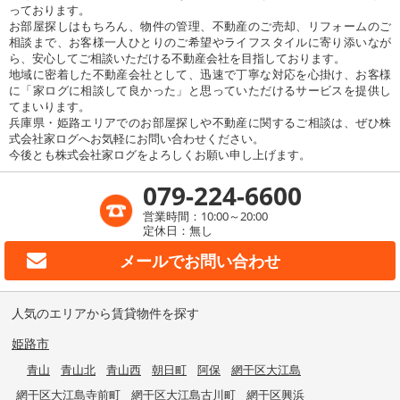
っております。
お部屋探しはもちろん、物件の管理、不動産のご売却、リフォームのご
相談まで、お客様一人ひとりのご希望やライフスタイルに寄り添いなが
ら、安心してご相談いただける不動産会社を目指しております。
地域に密着した不動産会社として、迅速で丁寧な対応を心掛け、お客様
に「家ログに相談して良かった」と思っていただけるサービスを提供し
てまいります。
兵庫県・姫路エリアでのお部屋探しや不動産に関するご相談は、ぜひ株
式会社家ログへお気軽にお問い合わせください。
今後とも株式会社家ログをよろしくお願い申し上げます。
079-224-6600
営業時間：10:00～20:00
定休日：無し
メールで
お問い合わせ
人気のエリアから賃貸物件を探す
姫路市
青山
青山北
青山西
朝日町
阿保
網干区大江島
網干区大江島寺前町
網干区大江島古川町
網干区興浜