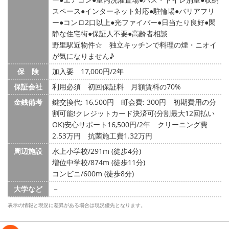
スペース
インターネット対応
駐輪場
バリアフリ
ー
コンロ2口以上
光ファイバー
日当たり良好
閑
静な住宅街
保証人不要
高齢者相談
野里駅近物件☆ 独立キッチンで料理の煙・ニオイ
が気になりません♪
保 険
加入要 17,000円/2年
保証会社
利用必須 初回保証料 月額賃料の70%
金銭備考
鍵交換代: 16,500円
町会費: 300円
初期費用の分
割可能!クレジットカード決済可(分割最大12回払い
OK)安心サポート16,500円/2年 クリーニング費
2.53万円 抗菌施工費1.32万円
周辺施設
水上小学校/291m (徒歩4分)
増位中学校/874m (徒歩11分)
コンビニ/600m (徒歩8分)
大学など
－
表示の情報と現況に差異がある場合は現況優先となります。