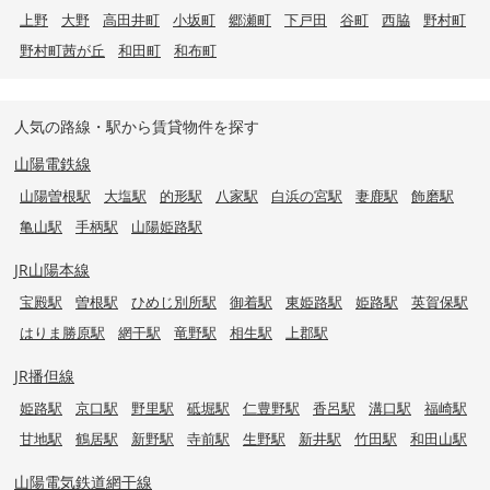
上野
大野
高田井町
小坂町
郷瀬町
下戸田
谷町
西脇
野村町
野村町茜が丘
和田町
和布町
人気の路線・駅から賃貸物件を探す
山陽電鉄線
山陽曽根駅
大塩駅
的形駅
八家駅
白浜の宮駅
妻鹿駅
飾磨駅
亀山駅
手柄駅
山陽姫路駅
JR山陽本線
宝殿駅
曽根駅
ひめじ別所駅
御着駅
東姫路駅
姫路駅
英賀保駅
はりま勝原駅
網干駅
竜野駅
相生駅
上郡駅
JR播但線
姫路駅
京口駅
野里駅
砥堀駅
仁豊野駅
香呂駅
溝口駅
福崎駅
甘地駅
鶴居駅
新野駅
寺前駅
生野駅
新井駅
竹田駅
和田山駅
山陽電気鉄道網干線