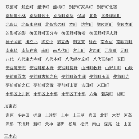
双葉町
船丘町
船津町
船橋町
別所町家具町
別所町北宿
別所町小林
別所町佐土
別所町別所
保城
北条
北条梅原町
北条口
北条永良町
北条宮の町
本町
坊主町
増位新町
増位本町
的形町的形
御国野町国分寺
御国野町御着
御国野町深志野
神子岡前
御立北
御立中
御立西
御立東
緑台
南今宿
南駅前町
南車崎
南新在家
南町
南八代町
宮上町
宮西町
元塩町
元町
八代
八代東光寺町
八代本町
八代緑ケ丘町
八代宮前町
安田
安富町安志
安富町植木野
安富町長野
山田町牧野
山野井町
山吹
夢前町置本
夢前町古知之庄
夢前町菅生澗
夢前町玉田
夢前町寺
夢前町前之庄
夢前町宮置
夢前町山冨
吉田町
米田町
余部区上川原
余部区上余部
余部区下余部
六角
若菜町
綿町
加東市
家原
多井田
梶原
上滝野
上中
上三草
喜田
北野
木梨
河高
沢部
下滝野
新町
天神
藤田
松尾
松沢
南山
森尾
社
山国
三木市