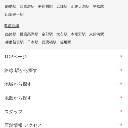
飾磨駅
西飾磨駅
夢前川駅
広畑駅
山陽天満駅
平松駅
山陽網干駅
JR姫新線
姫路駅
播磨高岡駅
余部駅
太市駅
本竜野駅
東觜崎駅
播磨新宮駅
千本駅
西栗栖駅
佐用駅
TOPページ
路線·駅から探す
地域から探す
地図から探す
スタッフ
店舗情報·アクセス