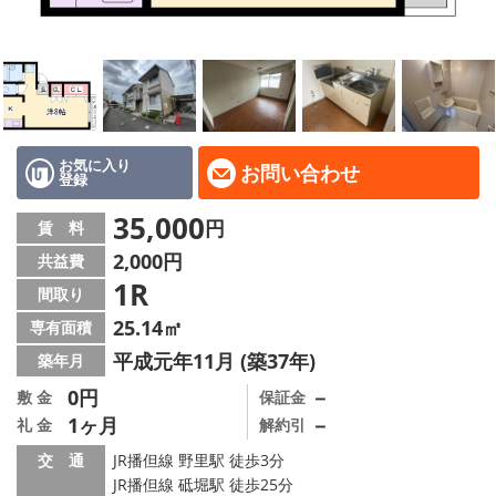
地域から探す
地図から探す
スタッフ
店舗情報·アクセス
お気に入り
お問い合わせ
登録
会社概要
35,000
円
賃 料
2,000円
共益費
メールでお問い合わせ
1R
間取り
25.14㎡
専有面積
平成元年11月 (築37年)
築年月
0円
－
敷 金
保証金
1ヶ月
－
礼 金
解約引
交 通
JR播但線 野里駅 徒歩3分
JR播但線 砥堀駅 徒歩25分