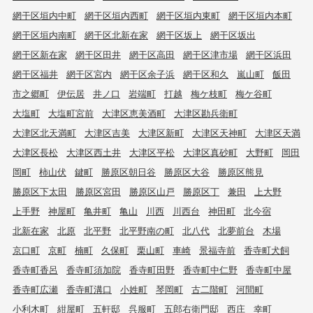
網干区垣内中町
網干区垣内西町
網干区垣内東町
網干区垣内本町
網干区垣内南町
網干区北新在家
網干区坂上
網干区坂出
網干区新在家
網干区田井
網干区高田
網干区津市場
網干区浜田
網干区福井
網干区宮内
網干区余子浜
網干区和久
嵐山町
飯田
市之郷町
伊伝居
井ノ口
岩端町
打越
梅ケ枝町
梅ケ谷町
大塩町
大塩町宮前
大津区恵美酒町
大津区勘兵衛町
大津区北天満町
大津区吉美
大津区新町
大津区天神町
大津区天満
大津区長松
大津区西土井
大津区平松
大津区真砂町
大野町
岡田
岡町
柿山伏
鍵町
勝原区朝日谷
勝原区大谷
勝原区熊見
勝原区下太田
勝原区宮田
勝原区山戸
勝原区丁
兼田
上大野
上手野
神屋町
亀井町
亀山
川西
川西台
神田町
北今宿
北新在家
北原
北平野
北平野南の町
北八代
北夢前台
木場
京口町
京町
楠町
久保町
栗山町
車崎
景福寺前
香寺町犬飼
香寺町香呂
香寺町須加院
香寺町田野
香寺町中仁野
香寺町中屋
香寺町広瀬
香寺町溝口
小姓町
琴岡町
古二階町
河間町
小利木町
紺屋町
五軒邸
呉服町
五郎右衛門邸
西庄
幸町