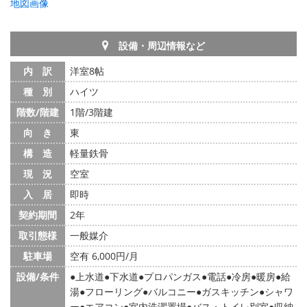
地図画像
設備・周辺情報など
内 訳
洋室8帖
種 別
ハイツ
階数/階建
1階/3階建
向 き
東
構 造
軽量鉄骨
現 況
空室
入 居
即時
契約期間
2年
取引態様
一般媒介
駐車場
空有 6,000円/月
設備/条件
上水道
下水道
プロパンガス
電話
冷房
暖房
給
湯
フローリング
バルコニー
ガスキッチン
シャワ
ー
エアコン
室内洗濯置場
バス・トイレ別室
収納