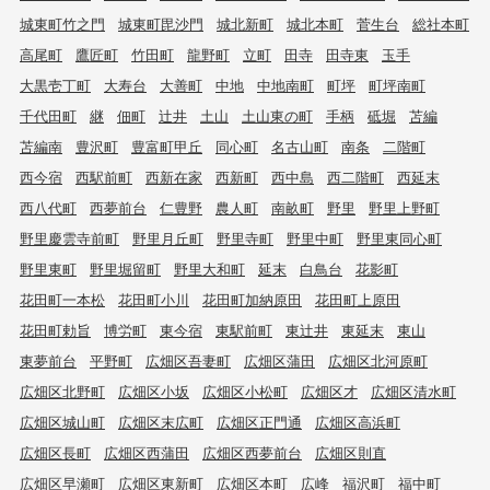
城東町竹之門
城東町毘沙門
城北新町
城北本町
菅生台
総社本町
高尾町
鷹匠町
竹田町
龍野町
立町
田寺
田寺東
玉手
大黒壱丁町
大寿台
大善町
中地
中地南町
町坪
町坪南町
千代田町
継
佃町
辻井
土山
土山東の町
手柄
砥堀
苫編
苫編南
豊沢町
豊富町甲丘
同心町
名古山町
南条
二階町
西今宿
西駅前町
西新在家
西新町
西中島
西二階町
西延末
西八代町
西夢前台
仁豊野
農人町
南畝町
野里
野里上野町
野里慶雲寺前町
野里月丘町
野里寺町
野里中町
野里東同心町
野里東町
野里堀留町
野里大和町
延末
白鳥台
花影町
花田町一本松
花田町小川
花田町加納原田
花田町上原田
花田町勅旨
博労町
東今宿
東駅前町
東辻井
東延末
東山
東夢前台
平野町
広畑区吾妻町
広畑区蒲田
広畑区北河原町
広畑区北野町
広畑区小坂
広畑区小松町
広畑区才
広畑区清水町
広畑区城山町
広畑区末広町
広畑区正門通
広畑区高浜町
広畑区長町
広畑区西蒲田
広畑区西夢前台
広畑区則直
広畑区早瀬町
広畑区東新町
広畑区本町
広峰
福沢町
福中町