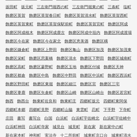
坂田町
坂元町
三左衛門堀西の町
三左衛門堀東の町
三条町
塩町
飾磨区英賀
飾磨区英賀春日町
飾磨区英賀清水町
飾磨区英賀西町
飾磨区英賀東町
飾磨区英賀保駅前町
飾磨区英賀宮町
飾磨区阿成
飾磨区阿成植木
飾磨区阿成鹿古
飾磨区阿成中垣内
飾磨区阿成渡場
飾磨区今在家
飾磨区今在家北
飾磨区恵美酒
飾磨区構
飾磨区鎌倉町
飾磨区上野田
飾磨区亀山
飾磨区加茂
飾磨区加茂東
飾磨区栄町
飾磨区思案橋
飾磨区清水
飾磨区下野田
飾磨区城南町
飾磨区高町
飾磨区蓼野町
飾磨区玉地
飾磨区付城
飾磨区天神
飾磨区都倉
飾磨区中島
飾磨区中野田
飾磨区中浜町
飾磨区西浜町
飾磨区野田町
飾磨区東堀
飾磨区細江
飾磨区宮
飾磨区三宅
飾磨区妻鹿
飾磨区矢倉町
飾磨区山崎
飾磨区山崎台
飾磨区若宮町
飾西
飾西台
飾東町佐良和
飾東町庄
四郷町坂元
四郷町東阿保
四郷町本郷
四郷町見野
四郷町山脇
東雲町
忍町
下手野
下寺町
庄田
書写
書写台
白国
白浜町
白浜町宇佐崎北
白浜町宇佐崎中
白浜町神田
白浜町寺家
城見台
城見町
新在家
新在家中の町
新在家本町
神和町
実法寺
十二所前町
城東町京口台
城東町清水