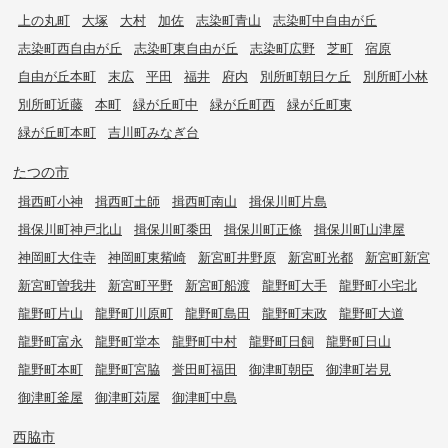
上の丸町
大塚
大村
加佐
志染町青山
志染町中自由が丘
志染町西自由が丘
志染町東自由が丘
志染町広野
芝町
宿原
自由が丘本町
末広
平田
福井
府内
別所町朝日ケ丘
別所町小林
別所町近藤
本町
緑が丘町中
緑が丘町西
緑が丘町東
緑が丘町本町
吉川町みなぎ台
たつの市
揖西町小神
揖西町土師
揖西町南山
揖保川町片島
揖保川町神戸北山
揖保川町黍田
揖保川町正條
揖保川町山津屋
神岡町大住寺
神岡町東觜崎
新宮町井野原
新宮町光都
新宮町新宮
新宮町曽我井
新宮町平野
新宮町船渡
龍野町大手
龍野町小宅北
龍野町片山
龍野町川原町
龍野町島田
龍野町末政
龍野町大道
龍野町富永
龍野町堂本
龍野町中村
龍野町日飼
龍野町日山
龍野町本町
龍野町宮脇
誉田町福田
御津町朝臣
御津町岩見
御津町釜屋
御津町苅屋
御津町中島
西脇市