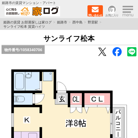
×
姫路市の賃貸マンション・アパート
問い合わせ
お気に入り
TOPページ
姫路の賃貸 お部屋探しは家ログ
姫路市
西中島
野里駅
サンライフ松本 賃貸ハイツ
新築物件
サンライフ松本
物件番号/
1058340706
ペットOK物件
戸建物件
保証人不要物件
初期費用リーズナブル物件
都市ガス物件
路線·駅から探す