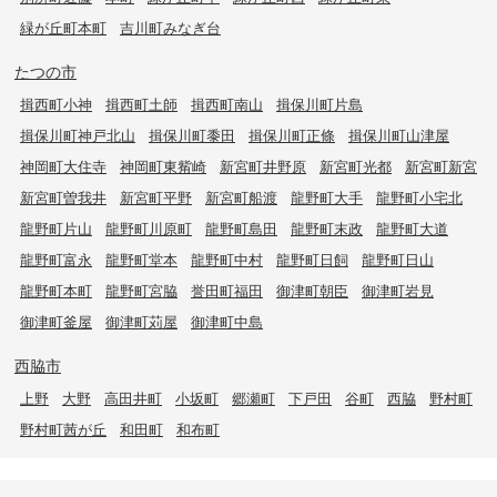
緑が丘町本町
吉川町みなぎ台
たつの市
揖西町小神
揖西町土師
揖西町南山
揖保川町片島
揖保川町神戸北山
揖保川町黍田
揖保川町正條
揖保川町山津屋
神岡町大住寺
神岡町東觜崎
新宮町井野原
新宮町光都
新宮町新宮
新宮町曽我井
新宮町平野
新宮町船渡
龍野町大手
龍野町小宅北
龍野町片山
龍野町川原町
龍野町島田
龍野町末政
龍野町大道
龍野町富永
龍野町堂本
龍野町中村
龍野町日飼
龍野町日山
龍野町本町
龍野町宮脇
誉田町福田
御津町朝臣
御津町岩見
御津町釜屋
御津町苅屋
御津町中島
西脇市
上野
大野
高田井町
小坂町
郷瀬町
下戸田
谷町
西脇
野村町
野村町茜が丘
和田町
和布町