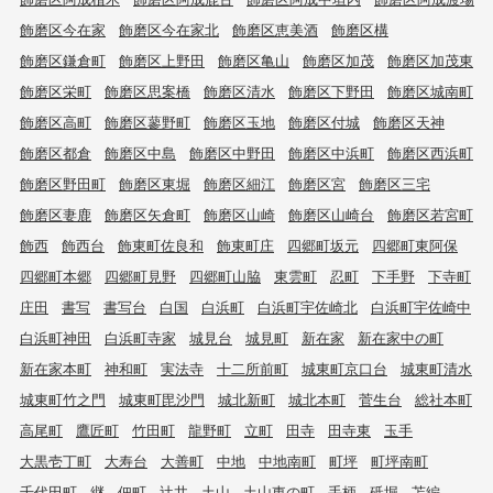
飾磨区今在家
飾磨区今在家北
飾磨区恵美酒
飾磨区構
飾磨区鎌倉町
飾磨区上野田
飾磨区亀山
飾磨区加茂
飾磨区加茂東
飾磨区栄町
飾磨区思案橋
飾磨区清水
飾磨区下野田
飾磨区城南町
飾磨区高町
飾磨区蓼野町
飾磨区玉地
飾磨区付城
飾磨区天神
飾磨区都倉
飾磨区中島
飾磨区中野田
飾磨区中浜町
飾磨区西浜町
飾磨区野田町
飾磨区東堀
飾磨区細江
飾磨区宮
飾磨区三宅
飾磨区妻鹿
飾磨区矢倉町
飾磨区山崎
飾磨区山崎台
飾磨区若宮町
飾西
飾西台
飾東町佐良和
飾東町庄
四郷町坂元
四郷町東阿保
四郷町本郷
四郷町見野
四郷町山脇
東雲町
忍町
下手野
下寺町
庄田
書写
書写台
白国
白浜町
白浜町宇佐崎北
白浜町宇佐崎中
白浜町神田
白浜町寺家
城見台
城見町
新在家
新在家中の町
新在家本町
神和町
実法寺
十二所前町
城東町京口台
城東町清水
城東町竹之門
城東町毘沙門
城北新町
城北本町
菅生台
総社本町
高尾町
鷹匠町
竹田町
龍野町
立町
田寺
田寺東
玉手
大黒壱丁町
大寿台
大善町
中地
中地南町
町坪
町坪南町
千代田町
継
佃町
辻井
土山
土山東の町
手柄
砥堀
苫編