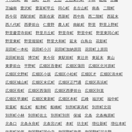
苫編南
豊沢町
豊富町甲丘
同心町
名古山町
南条
二階町
西今宿
西駅前町
西新在家
西新町
西中島
西二階町
西延末
西八代町
西夢前台
仁豊野
農人町
南畝町
野里
野里上野町
野里慶雲寺前町
野里月丘町
野里寺町
野里中町
野里東同心町
野里東町
野里堀留町
野里大和町
延末
白鳥台
花影町
花田町一本松
花田町小川
花田町加納原田
花田町上原田
花田町勅旨
博労町
東今宿
東駅前町
東辻井
東延末
東山
東夢前台
平野町
広畑区吾妻町
広畑区蒲田
広畑区北河原町
広畑区北野町
広畑区小坂
広畑区小松町
広畑区才
広畑区清水町
広畑区城山町
広畑区末広町
広畑区正門通
広畑区高浜町
広畑区長町
広畑区西蒲田
広畑区西夢前台
広畑区則直
広畑区早瀬町
広畑区東新町
広畑区本町
広峰
福沢町
福中町
双葉町
船丘町
船津町
船橋町
別所町家具町
別所町北宿
別所町小林
別所町佐土
別所町別所
保城
北条
北条梅原町
北条口
北条永良町
北条宮の町
本町
坊主町
増位新町
増位本町
的形町的形
御国野町国分寺
御国野町御着
御国野町深志野