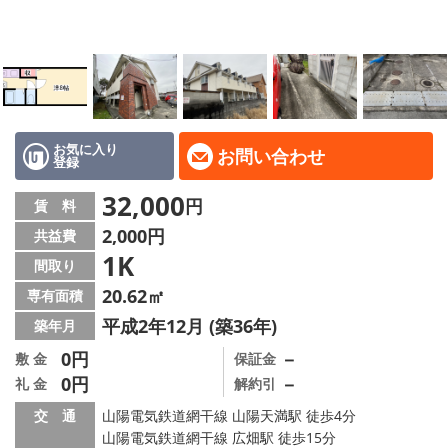
地域から探す
地図から探す
スタッフ
店舗情報·アクセス
お気に入り
お問い合わせ
登録
会社概要
32,000
円
賃 料
2,000円
共益費
メールでお問い合わせ
1K
間取り
20.62㎡
専有面積
平成2年12月 (築36年)
築年月
0円
－
敷 金
保証金
0円
－
礼 金
解約引
交 通
山陽電気鉄道網干線 山陽天満駅 徒歩4分
山陽電気鉄道網干線 広畑駅 徒歩15分