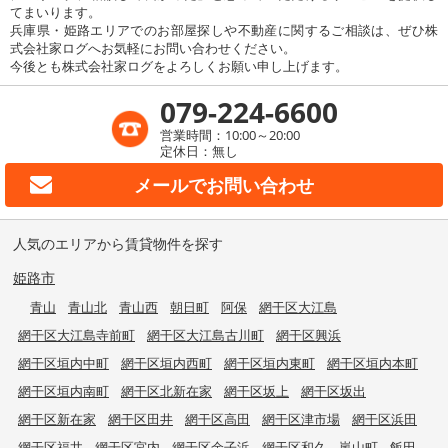
てまいります。
兵庫県・姫路エリアでのお部屋探しや不動産に関するご相談は、ぜひ株
式会社家ログへお気軽にお問い合わせください。
今後とも株式会社家ログをよろしくお願い申し上げます。
079-224-6600
営業時間：10:00～20:00
定休日：無し
メールで
お問い合わせ
人気のエリアから賃貸物件を探す
姫路市
青山
青山北
青山西
朝日町
阿保
網干区大江島
網干区大江島寺前町
網干区大江島古川町
網干区興浜
網干区垣内中町
網干区垣内西町
網干区垣内東町
網干区垣内本町
網干区垣内南町
網干区北新在家
網干区坂上
網干区坂出
網干区新在家
網干区田井
網干区高田
網干区津市場
網干区浜田
網干区福井
網干区宮内
網干区余子浜
網干区和久
嵐山町
飯田