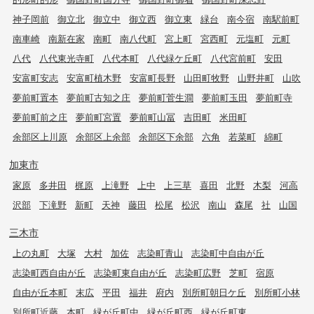
神子岡前
御立北
御立中
御立西
御立東
緑台
南今宿
南駅前町
南車崎
南新在家
南町
南八代町
宮上町
宮西町
元塩町
元町
八代
八代東光寺町
八代本町
八代緑ケ丘町
八代宮前町
安田
安富町安志
安富町植木野
安富町長野
山田町牧野
山野井町
山吹
夢前町置本
夢前町古知之庄
夢前町菅生澗
夢前町玉田
夢前町寺
夢前町前之庄
夢前町宮置
夢前町山冨
吉田町
米田町
余部区上川原
余部区上余部
余部区下余部
六角
若菜町
綿町
加東市
家原
多井田
梶原
上滝野
上中
上三草
喜田
北野
木梨
河高
沢部
下滝野
新町
天神
藤田
松尾
松沢
南山
森尾
社
山国
三木市
上の丸町
大塚
大村
加佐
志染町青山
志染町中自由が丘
志染町西自由が丘
志染町東自由が丘
志染町広野
芝町
宿原
自由が丘本町
末広
平田
福井
府内
別所町朝日ケ丘
別所町小林
別所町近藤
本町
緑が丘町中
緑が丘町西
緑が丘町東