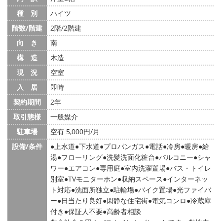
種 別
ハイツ
階数/階建
2階/2階建
向 き
南
構 造
木造
現 況
空室
入 居
即時
契約期間
2年
取引態様
一般媒介
駐車場
空有 5,000円/月
設備/条件
上水道
下水道
プロパンガス
電話
冷房
暖房
給
湯
フローリング
洗髪洗面化粧台
バルコニー
シャ
ワー
エアコン
専用庭
室内洗濯置場
バス・トイレ
別室
TVモニターホン
収納スペース
インターネッ
ト対応
洗面所独立
駐輪場
バイク置場
光ファイバ
ー
日当たり良好
閑静な住宅街
電気コンロ
冷蔵庫
付き
保証人不要
高齢者相談