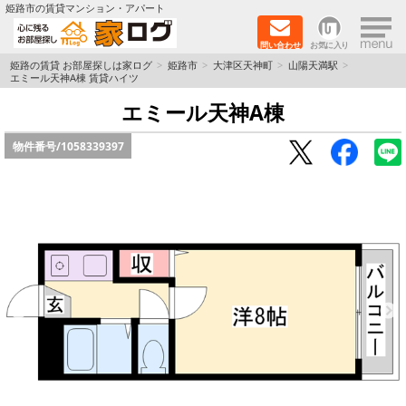
×
姫路市の賃貸マンション・アパート
問い合わせ
お気に入り
TOPページ
姫路の賃貸 お部屋探しは家ログ
姫路市
大津区天神町
山陽天満駅
エミール天神A棟 賃貸ハイツ
新築物件
エミール天神A棟
物件番号/
1058339397
ペットOK物件
戸建物件
保証人不要物件
初期費用リーズナブル物件
都市ガス物件
路線·駅から探す