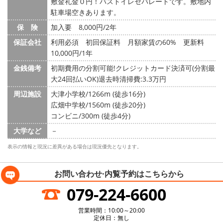
敷金礼金０円！バストイレセパレートです。敷地内
駐車場空きあります。
保 険
加入要 8,000円/2年
保証会社
利用必須 初回保証料 月額家賃の60% 更新料
10,000円/1年
金銭備考
初期費用の分割可能!クレジットカード決済可(分割最
大24回払いOK)退去時清掃費:3.3万円
周辺施設
大津小学校/1266m (徒歩16分)
広畑中学校/1560m (徒歩20分)
コンビニ/300m (徒歩4分)
大学など
－
表示の情報と現況に差異がある場合は現況優先となります。
お問い合わせ·内覧予約は
こちらから
079-224-6600
営業時間：10:00～20:00
定休日：無し