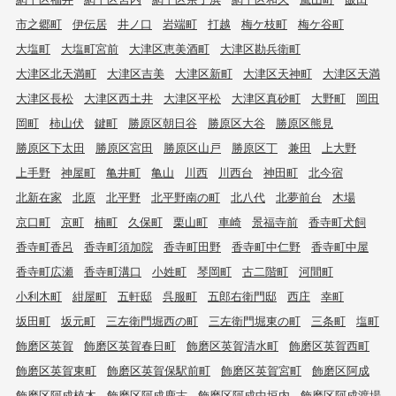
市之郷町
伊伝居
井ノ口
岩端町
打越
梅ケ枝町
梅ケ谷町
大塩町
大塩町宮前
大津区恵美酒町
大津区勘兵衛町
大津区北天満町
大津区吉美
大津区新町
大津区天神町
大津区天満
大津区長松
大津区西土井
大津区平松
大津区真砂町
大野町
岡田
岡町
柿山伏
鍵町
勝原区朝日谷
勝原区大谷
勝原区熊見
勝原区下太田
勝原区宮田
勝原区山戸
勝原区丁
兼田
上大野
上手野
神屋町
亀井町
亀山
川西
川西台
神田町
北今宿
北新在家
北原
北平野
北平野南の町
北八代
北夢前台
木場
京口町
京町
楠町
久保町
栗山町
車崎
景福寺前
香寺町犬飼
香寺町香呂
香寺町須加院
香寺町田野
香寺町中仁野
香寺町中屋
香寺町広瀬
香寺町溝口
小姓町
琴岡町
古二階町
河間町
小利木町
紺屋町
五軒邸
呉服町
五郎右衛門邸
西庄
幸町
坂田町
坂元町
三左衛門堀西の町
三左衛門堀東の町
三条町
塩町
飾磨区英賀
飾磨区英賀春日町
飾磨区英賀清水町
飾磨区英賀西町
飾磨区英賀東町
飾磨区英賀保駅前町
飾磨区英賀宮町
飾磨区阿成
飾磨区阿成植木
飾磨区阿成鹿古
飾磨区阿成中垣内
飾磨区阿成渡場