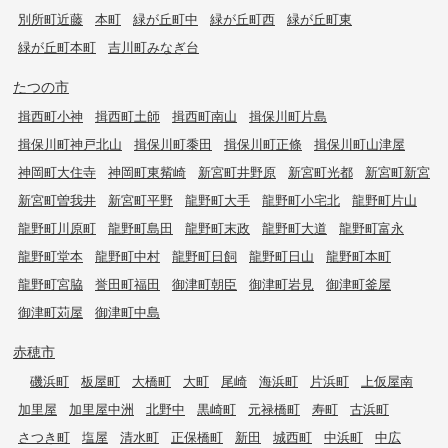
別所町近藤
本町
緑が丘町中
緑が丘町西
緑が丘町東
緑が丘町本町
吉川町みなぎ台
たつの市
揖西町小神
揖西町土師
揖西町南山
揖保川町片島
揖保川町神戸北山
揖保川町黍田
揖保川町正條
揖保川町山津屋
神岡町大住寺
神岡町東觜崎
新宮町井野原
新宮町光都
新宮町新宮
新宮町曽我井
新宮町平野
龍野町大手
龍野町小宅北
龍野町片山
龍野町川原町
龍野町島田
龍野町末政
龍野町大道
龍野町富永
龍野町堂本
龍野町中村
龍野町日飼
龍野町日山
龍野町本町
龍野町宮脇
誉田町福田
御津町朝臣
御津町岩見
御津町釜屋
御津町苅屋
御津町中島
赤穂市
磯浜町
板屋町
大橋町
大町
尾崎
海浜町
片浜町
上仮屋南
加里屋
加里屋中洲
北野中
黒崎町
元禄橋町
寿町
古浜町
さつき町
塩屋
清水町
正保橋町
新田
城西町
中浜町
中広