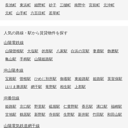
長池町
東浜町
細野町
砂子
三樋町
南野中
宮前町
元沖町
元町
山手町
六百目町
若草町
人気の路線・駅から賃貸物件を探す
山陽電鉄線
山陽曽根駅
大塩駅
的形駅
八家駅
白浜の宮駅
妻鹿駅
飾磨駅
亀山駅
手柄駅
山陽姫路駅
JR山陽本線
宝殿駅
曽根駅
ひめじ別所駅
御着駅
東姫路駅
姫路駅
英賀保駅
はりま勝原駅
網干駅
竜野駅
相生駅
上郡駅
JR播但線
姫路駅
京口駅
野里駅
砥堀駅
仁豊野駅
香呂駅
溝口駅
福崎駅
甘地駅
鶴居駅
新野駅
寺前駅
生野駅
新井駅
竹田駅
和田山駅
山陽電気鉄道網干線