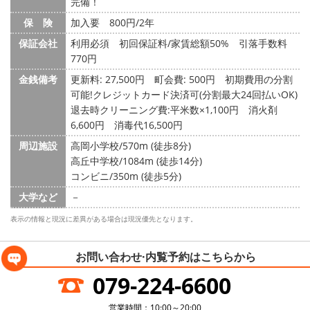
完備！
保 険
加入要 800円/2年
保証会社
利用必須 初回保証料/家賃総額50% 引落手数料
770円
金銭備考
更新料: 27,500円
町会費: 500円
初期費用の分割
可能!クレジットカード決済可(分割最大24回払いOK)
退去時クリーニング費:平米数×1,100円 消火剤
6,600円 消毒代16,500円
周辺施設
高岡小学校/570m (徒歩8分)
高丘中学校/1084m (徒歩14分)
コンビニ/350m (徒歩5分)
大学など
－
表示の情報と現況に差異がある場合は現況優先となります。
お問い合わせ·内覧予約は
こちらから
079-224-6600
営業時間：10:00～20:00