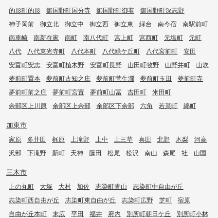
的形町的形
御国野町国分寺
御国野町御着
御国野町深志野
神子岡前
御立北
御立中
御立西
御立東
緑台
南今宿
南駅前町
南車崎
南新在家
南町
南八代町
宮上町
宮西町
元塩町
元町
八代
八代東光寺町
八代本町
八代緑ケ丘町
八代宮前町
安田
安富町安志
安富町植木野
安富町長野
山田町牧野
山野井町
山吹
夢前町置本
夢前町古知之庄
夢前町菅生澗
夢前町玉田
夢前町寺
夢前町前之庄
夢前町宮置
夢前町山冨
吉田町
米田町
余部区上川原
余部区上余部
余部区下余部
六角
若菜町
綿町
加東市
家原
多井田
梶原
上滝野
上中
上三草
喜田
北野
木梨
河高
沢部
下滝野
新町
天神
藤田
松尾
松沢
南山
森尾
社
山国
三木市
上の丸町
大塚
大村
加佐
志染町青山
志染町中自由が丘
志染町西自由が丘
志染町東自由が丘
志染町広野
芝町
宿原
自由が丘本町
末広
平田
福井
府内
別所町朝日ケ丘
別所町小林