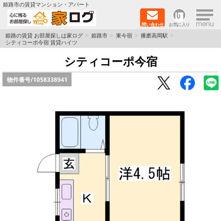
×
姫路市の賃貸マンション・アパート
問い合わせ
お気に入り
TOPページ
姫路の賃貸 お部屋探しは家ログ
姫路市
東今宿
播磨高岡駅
シティコーポ今宿 賃貸ハイツ
新築物件
シティコーポ今宿
物件番号/
1058338941
ペットOK物件
戸建物件
保証人不要物件
初期費用リーズナブル物件
都市ガス物件
路線·駅から探す