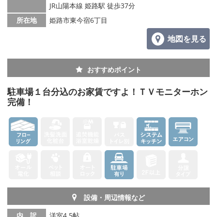
JR山陽本線 姫路駅 徒歩37分
所在地
姫路市東今宿6丁目
地図を見る
おすすめポイント
駐車場１台分込のお家賃ですよ！ＴＶモニターホン
完備！
設備・周辺情報など
内 訳
洋室4.5帖