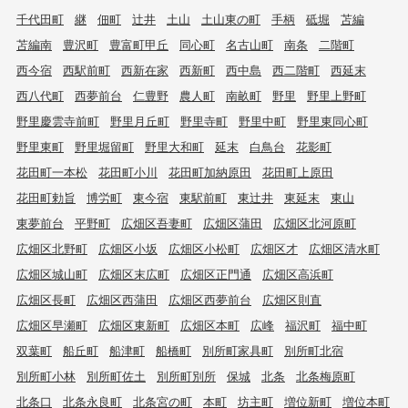
千代田町
継
佃町
辻井
土山
土山東の町
手柄
砥堀
苫編
苫編南
豊沢町
豊富町甲丘
同心町
名古山町
南条
二階町
西今宿
西駅前町
西新在家
西新町
西中島
西二階町
西延末
西八代町
西夢前台
仁豊野
農人町
南畝町
野里
野里上野町
野里慶雲寺前町
野里月丘町
野里寺町
野里中町
野里東同心町
野里東町
野里堀留町
野里大和町
延末
白鳥台
花影町
花田町一本松
花田町小川
花田町加納原田
花田町上原田
花田町勅旨
博労町
東今宿
東駅前町
東辻井
東延末
東山
東夢前台
平野町
広畑区吾妻町
広畑区蒲田
広畑区北河原町
広畑区北野町
広畑区小坂
広畑区小松町
広畑区才
広畑区清水町
広畑区城山町
広畑区末広町
広畑区正門通
広畑区高浜町
広畑区長町
広畑区西蒲田
広畑区西夢前台
広畑区則直
広畑区早瀬町
広畑区東新町
広畑区本町
広峰
福沢町
福中町
双葉町
船丘町
船津町
船橋町
別所町家具町
別所町北宿
別所町小林
別所町佐土
別所町別所
保城
北条
北条梅原町
北条口
北条永良町
北条宮の町
本町
坊主町
増位新町
増位本町