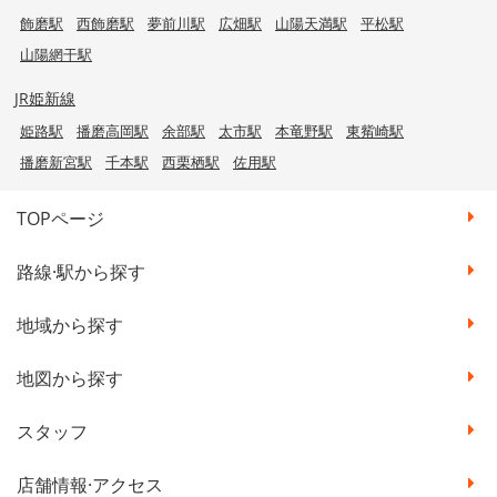
飾磨駅
西飾磨駅
夢前川駅
広畑駅
山陽天満駅
平松駅
山陽網干駅
JR姫新線
姫路駅
播磨高岡駅
余部駅
太市駅
本竜野駅
東觜崎駅
播磨新宮駅
千本駅
西栗栖駅
佐用駅
TOPページ
路線·駅から探す
地域から探す
地図から探す
スタッフ
店舗情報·アクセス