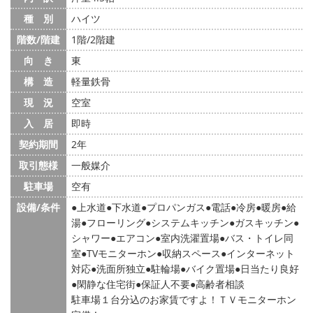
種 別
ハイツ
階数/階建
1階/2階建
向 き
東
構 造
軽量鉄骨
現 況
空室
入 居
即時
契約期間
2年
取引態様
一般媒介
駐車場
空有
設備/条件
上水道
下水道
プロパンガス
電話
冷房
暖房
給
湯
フローリング
システムキッチン
ガスキッチン
シャワー
エアコン
室内洗濯置場
バス・トイレ同
室
TVモニターホン
収納スペース
インターネット
対応
洗面所独立
駐輪場
バイク置場
日当たり良好
閑静な住宅街
保証人不要
高齢者相談
駐車場１台分込のお家賃ですよ！ＴＶモニターホン