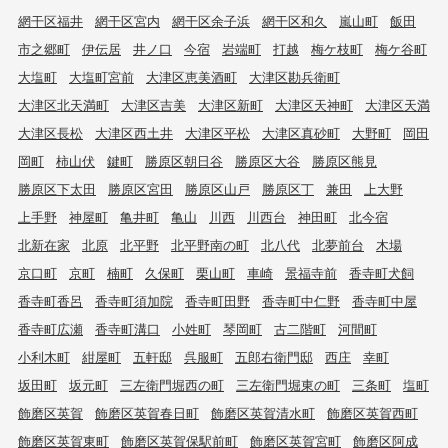
網干区福井
網干区宮内
網干区余子浜
網干区和久
嵐山町
飯田
市之郷町
伊伝居
井ノ口
今宿
岩端町
打越
梅ケ枝町
梅ケ谷町
大塩町
大塩町宮前
大津区恵美酒町
大津区勘兵衛町
大津区北天満町
大津区吉美
大津区新町
大津区天神町
大津区天満
大津区長松
大津区西土井
大津区平松
大津区真砂町
大野町
岡田
岡町
柿山伏
鍵町
勝原区朝日谷
勝原区大谷
勝原区熊見
勝原区下太田
勝原区宮田
勝原区山戸
勝原区丁
兼田
上大野
上手野
神屋町
亀井町
亀山
川西
川西台
神田町
北今宿
北新在家
北原
北平野
北平野南の町
北八代
北夢前台
木場
京口町
京町
楠町
久保町
栗山町
車崎
景福寺前
香寺町犬飼
香寺町香呂
香寺町須加院
香寺町田野
香寺町中仁野
香寺町中屋
香寺町広瀬
香寺町溝口
小姓町
琴岡町
古二階町
河間町
小利木町
紺屋町
五軒邸
呉服町
五郎右衛門邸
西庄
幸町
坂田町
坂元町
三左衛門堀西の町
三左衛門堀東の町
三条町
塩町
飾磨区英賀
飾磨区英賀春日町
飾磨区英賀清水町
飾磨区英賀西町
飾磨区英賀東町
飾磨区英賀保駅前町
飾磨区英賀宮町
飾磨区阿成