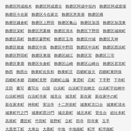
飾磨区阿成植木
飾磨区阿成鹿古
飾磨区阿成中垣内
飾磨区阿成渡場
飾磨区今在家
飾磨区今在家北
飾磨区恵美酒
飾磨区構
飾磨区鎌倉町
飾磨区上野田
飾磨区亀山
飾磨区加茂
飾磨区加茂東
飾磨区栄町
飾磨区思案橋
飾磨区清水
飾磨区下野田
飾磨区城南町
飾磨区高町
飾磨区蓼野町
飾磨区玉地
飾磨区付城
飾磨区天神
飾磨区都倉
飾磨区中島
飾磨区中野田
飾磨区中浜町
飾磨区西浜町
飾磨区野田町
飾磨区東堀
飾磨区細江
飾磨区宮
飾磨区三宅
飾磨区妻鹿
飾磨区矢倉町
飾磨区山崎
飾磨区山崎台
飾磨区若宮町
飾西
飾西台
飾東町佐良和
飾東町庄
四郷町坂元
四郷町東阿保
四郷町本郷
四郷町見野
四郷町山脇
東雲町
忍町
下手野
下寺町
庄田
書写
書写台
白国
白浜町
白浜町宇佐崎北
白浜町宇佐崎中
白浜町神田
白浜町寺家
城見台
城見町
新在家
新在家中の町
新在家本町
神和町
実法寺
十二所前町
城東町京口台
城東町清水
城東町竹之門
城東町毘沙門
城北新町
城北本町
菅生台
総社本町
高尾町
鷹匠町
竹田町
龍野町
立町
田寺
田寺東
玉手
大黒壱丁町
大寿台
大善町
中地
中地南町
町坪
町坪南町