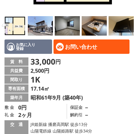
地域から探す
地図から探す
スタッフ
店舗情報·アクセス
お気に入り
お問い合わせ
登録
会社概要
33,000
円
賃 料
2,500円
共益費
メールでお問い合わせ
1K
間取り
17.14㎡
専有面積
昭和61年9月 (築40年)
築年月
0円
－
敷 金
保証金
2ヶ月
－
礼 金
解約引
交 通
JR姫新線 播磨高岡駅 徒歩13分
山陽電鉄線 山陽姫路駅 徒歩34分