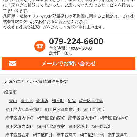
に「家ログに相談して良かった」と思っていただけるサービスを提供し
てまいります。
兵庫県・姫路エリアでのお部屋探しや不動産に関するご相談は、ぜひ株
式会社家ログへお気軽にお問い合わせください。
今後とも株式会社家ログをよろしくお願い申し上げます。
079-224-6600
営業時間：10:00～20:00
定休日：無し
メールで
お問い合わせ
人気のエリアから賃貸物件を探す
姫路市
青山
青山北
青山西
朝日町
阿保
網干区大江島
網干区大江島寺前町
網干区大江島古川町
網干区興浜
網干区垣内中町
網干区垣内西町
網干区垣内東町
網干区垣内本町
網干区垣内南町
網干区北新在家
網干区坂上
網干区坂出
網干区新在家
網干区田井
網干区高田
網干区津市場
網干区浜田