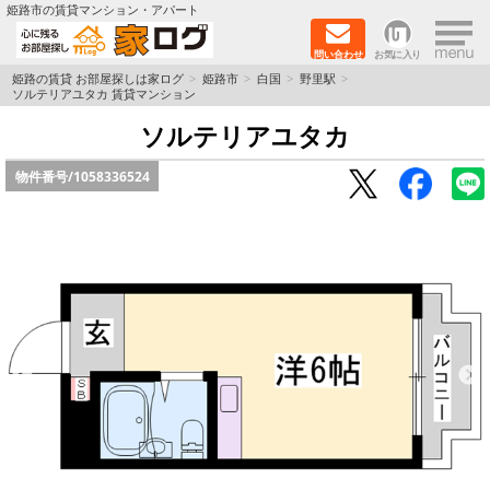
×
姫路市の賃貸マンション・アパート
問い合わせ
お気に入り
TOPページ
姫路の賃貸 お部屋探しは家ログ
姫路市
白国
野里駅
ソルテリアユタカ 賃貸マンション
新築物件
ソルテリアユタカ
物件番号/
1058336524
ペットOK物件
戸建物件
保証人不要物件
初期費用リーズナブル物件
都市ガス物件
路線·駅から探す