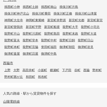
揖西町小神
揖西町土師
揖西町南山
揖保川町片島
揖保川町神戸北山
揖保川町黍田
揖保川町正條
揖保川町山津屋
神岡町大住寺
神岡町東觜崎
新宮町井野原
新宮町光都
新宮町新宮
新宮町曽我井
新宮町平野
新宮町船渡
龍野町大手
龍野町小宅北
龍野町片山
龍野町川原町
龍野町島田
龍野町末政
龍野町大道
龍野町富永
龍野町堂本
龍野町中村
龍野町日飼
龍野町日山
龍野町本町
龍野町宮脇
誉田町福田
御津町朝臣
御津町岩見
御津町釜屋
御津町苅屋
御津町中島
西脇市
上野
大野
高田井町
小坂町
郷瀬町
下戸田
谷町
西脇
野村町
野村町茜が丘
和田町
和布町
人気の路線・駅から賃貸物件を探す
山陽電鉄線