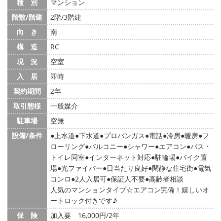
種 別
マンション
階数/階建
2階/3階建
向 き
南
構 造
RC
現 況
空室
入 居
即時
契約期間
2年
取引態様
一般媒介
駐車場
空無
設備/条件
上水道
下水道
プロパンガス
電話
冷房
暖房
フ
ローリング
バルコニー
シャワー
エアコン
バス・
トイレ同室
インターネット対応
駐輪場
バイク置
場
光ファイバー
日当たり良好
閑静な住宅街
電気
コンロ
2人入居可
保証人不要
高齢者相談
人気のマンションタイプ☆エアコン完備！嬉しいオ
ートロック付きです♪
保 険
加入要 16,000円/2年