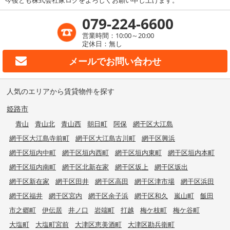
079-224-6600
営業時間：10:00～20:00
定休日：無し
メールで
お問い合わせ
人気のエリアから賃貸物件を探す
姫路市
青山
青山北
青山西
朝日町
阿保
網干区大江島
網干区大江島寺前町
網干区大江島古川町
網干区興浜
網干区垣内中町
網干区垣内西町
網干区垣内東町
網干区垣内本町
網干区垣内南町
網干区北新在家
網干区坂上
網干区坂出
網干区新在家
網干区田井
網干区高田
網干区津市場
網干区浜田
網干区福井
網干区宮内
網干区余子浜
網干区和久
嵐山町
飯田
市之郷町
伊伝居
井ノ口
岩端町
打越
梅ケ枝町
梅ケ谷町
大塩町
大塩町宮前
大津区恵美酒町
大津区勘兵衛町