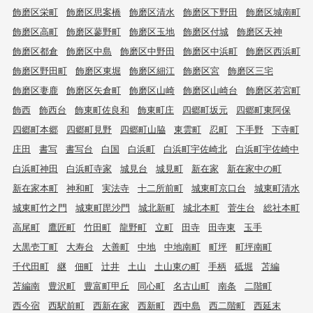
飾磨区栄町
飾磨区思案橋
飾磨区清水
飾磨区下野田
飾磨区城南町
飾磨区高町
飾磨区蓼野町
飾磨区玉地
飾磨区付城
飾磨区天神
飾磨区都倉
飾磨区中島
飾磨区中野田
飾磨区中浜町
飾磨区西浜町
飾磨区野田町
飾磨区東堀
飾磨区細江
飾磨区宮
飾磨区三宅
飾磨区妻鹿
飾磨区矢倉町
飾磨区山崎
飾磨区山崎台
飾磨区若宮町
飾西
飾西台
飾東町佐良和
飾東町庄
四郷町坂元
四郷町東阿保
四郷町本郷
四郷町見野
四郷町山脇
東雲町
忍町
下手野
下寺町
庄田
書写
書写台
白国
白浜町
白浜町宇佐崎北
白浜町宇佐崎中
白浜町神田
白浜町寺家
城見台
城見町
新在家
新在家中の町
新在家本町
神和町
実法寺
十二所前町
城東町京口台
城東町清水
城東町竹之門
城東町毘沙門
城北新町
城北本町
菅生台
総社本町
高尾町
鷹匠町
竹田町
龍野町
立町
田寺
田寺東
玉手
大黒壱丁町
大寿台
大善町
中地
中地南町
町坪
町坪南町
千代田町
継
佃町
辻井
土山
土山東の町
手柄
砥堀
苫編
苫編南
豊沢町
豊富町甲丘
同心町
名古山町
南条
二階町
西今宿
西駅前町
西新在家
西新町
西中島
西二階町
西延末