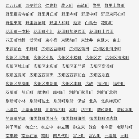
西八代町
西夢前台
仁豊野
農人町
南畝町
野里
野里上野町
野里慶雲寺前町
野里月丘町
野里寺町
野里中町
野里東同心町
野里東町
野里堀留町
野里大和町
延末
白鳥台
花影町
花田町一本松
花田町小川
花田町加納原田
花田町上原田
花田町勅旨
博労町
東今宿
東駅前町
東辻井
東延末
東山
東夢前台
平野町
広畑区吾妻町
広畑区蒲田
広畑区北河原町
広畑区北野町
広畑区小坂
広畑区小松町
広畑区才
広畑区清水町
広畑区城山町
広畑区末広町
広畑区正門通
広畑区高浜町
広畑区長町
広畑区西蒲田
広畑区西夢前台
広畑区則直
広畑区早瀬町
広畑区東新町
広畑区本町
広峰
福沢町
福中町
双葉町
船丘町
船津町
船橋町
別所町家具町
別所町北宿
別所町小林
別所町佐土
別所町別所
保城
北条
北条梅原町
北条口
北条永良町
北条宮の町
本町
坊主町
増位新町
増位本町
的形町的形
御国野町国分寺
御国野町御着
御国野町深志野
神子岡前
御立北
御立中
御立西
御立東
緑台
南今宿
南駅前町
南車崎
南新在家
南町
南八代町
宮上町
宮西町
元塩町
元町