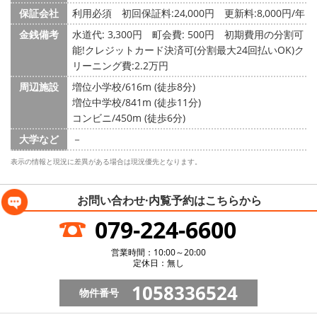
保証会社
利用必須 初回保証料:24,000円 更新料:8,000円/年
金銭備考
水道代: 3,300円
町会費: 500円
初期費用の分割可
能!クレジットカード決済可(分割最大24回払いOK)ク
リーニング費:2.2万円
周辺施設
増位小学校/616m (徒歩8分)
増位中学校/841m (徒歩11分)
コンビニ/450m (徒歩6分)
大学など
－
表示の情報と現況に差異がある場合は現況優先となります。
お問い合わせ·内覧予約は
こちらから
079-224-6600
営業時間：10:00～20:00
定休日：無し
1058336524
物件番号