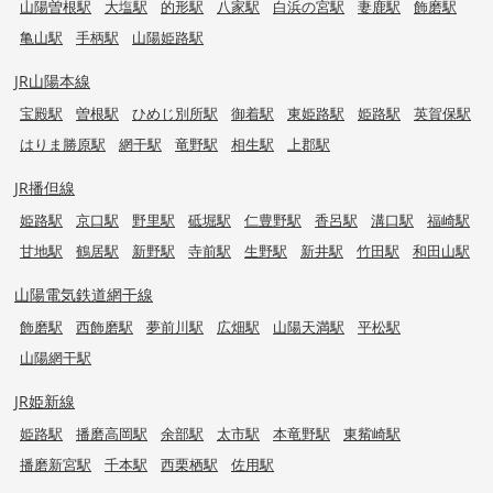
山陽曽根駅
大塩駅
的形駅
八家駅
白浜の宮駅
妻鹿駅
飾磨駅
亀山駅
手柄駅
山陽姫路駅
JR山陽本線
宝殿駅
曽根駅
ひめじ別所駅
御着駅
東姫路駅
姫路駅
英賀保駅
はりま勝原駅
網干駅
竜野駅
相生駅
上郡駅
JR播但線
姫路駅
京口駅
野里駅
砥堀駅
仁豊野駅
香呂駅
溝口駅
福崎駅
甘地駅
鶴居駅
新野駅
寺前駅
生野駅
新井駅
竹田駅
和田山駅
山陽電気鉄道網干線
飾磨駅
西飾磨駅
夢前川駅
広畑駅
山陽天満駅
平松駅
山陽網干駅
JR姫新線
姫路駅
播磨高岡駅
余部駅
太市駅
本竜野駅
東觜崎駅
播磨新宮駅
千本駅
西栗栖駅
佐用駅