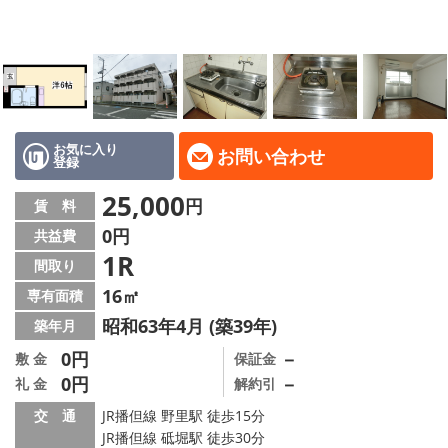
地域から探す
地図から探す
スタッフ
店舗情報·アクセス
お気に入り
お問い合わせ
登録
会社概要
25,000
円
賃 料
0円
共益費
メールでお問い合わせ
1R
間取り
16㎡
専有面積
昭和63年4月 (築39年)
築年月
0円
－
敷 金
保証金
0円
－
礼 金
解約引
交 通
JR播但線 野里駅 徒歩15分
JR播但線 砥堀駅 徒歩30分