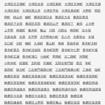
大津区北天満町
大津区吉美
大津区新町
大津区天神町
大津区天満
大津区長松
大津区西土井
大津区平松
大津区真砂町
大野町
岡田
岡町
柿山伏
鍵町
勝原区朝日谷
勝原区大谷
勝原区熊見
勝原区下太田
勝原区宮田
勝原区山戸
勝原区丁
兼田
上大野
上手野
神屋町
亀井町
亀山
川西
川西台
神田町
北今宿
北新在家
北原
北平野
北平野南の町
北八代
北夢前台
木場
京口町
京町
楠町
久保町
栗山町
車崎
景福寺前
香寺町犬飼
香寺町香呂
香寺町須加院
香寺町田野
香寺町中仁野
香寺町中屋
香寺町広瀬
香寺町溝口
小姓町
琴岡町
古二階町
河間町
小利木町
紺屋町
五軒邸
呉服町
五郎右衛門邸
西庄
幸町
坂田町
坂元町
三左衛門堀西の町
三左衛門堀東の町
三条町
塩町
飾磨区英賀
飾磨区英賀春日町
飾磨区英賀清水町
飾磨区英賀西町
飾磨区英賀東町
飾磨区英賀保駅前町
飾磨区英賀宮町
飾磨区阿成
飾磨区阿成植木
飾磨区阿成鹿古
飾磨区阿成中垣内
飾磨区阿成渡場
飾磨区今在家
飾磨区今在家北
飾磨区恵美酒
飾磨区構
飾磨区鎌倉町
飾磨区上野田
飾磨区亀山
飾磨区加茂
飾磨区加茂東