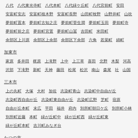
八代
八代東光寺町
八代本町
八代緑ケ丘町
八代宮前町
安田
安富町安志
安富町植木野
安富町長野
山田町牧野
山野井町
山吹
夢前町置本
夢前町古知之庄
夢前町菅生澗
夢前町玉田
夢前町寺
夢前町前之庄
夢前町宮置
夢前町山冨
吉田町
米田町
余部区上川原
余部区上余部
余部区下余部
六角
若菜町
綿町
加東市
家原
多井田
梶原
上滝野
上中
上三草
喜田
北野
木梨
河高
沢部
下滝野
新町
天神
藤田
松尾
松沢
南山
森尾
社
山国
三木市
上の丸町
大塚
大村
加佐
志染町青山
志染町中自由が丘
志染町西自由が丘
志染町東自由が丘
志染町広野
芝町
宿原
自由が丘本町
末広
平田
福井
府内
別所町朝日ケ丘
別所町小林
別所町近藤
本町
緑が丘町中
緑が丘町西
緑が丘町東
緑が丘町本町
吉川町みなぎ台
たつの市