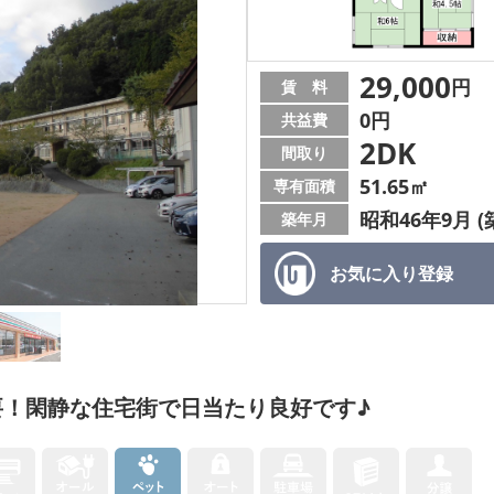
29,000
円
賃 料
0円
共益費
2DK
間取り
51.65㎡
専有面積
昭和46年9月 (
築年月
お気に入り
登録
要！閑静な住宅街で日当たり良好です♪