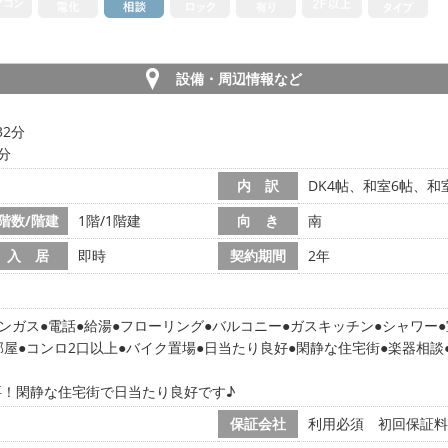
設備・周辺情報など
32分
7分
内 訳
DK4帖、和室6帖、和室
階数/階建
1階/1階建
向 き
南
入 居
即時
契約期間
2年
ンガス
電話
給湯
フローリング
バルコニー
ガスキッチン
シャワー
部屋
コンロ2口以上
バイク置場
日当たり良好
閑静な住宅街
楽器相談
要！閑静な住宅街で日当たり良好です♪
保証会社
利用必須 初回保証料