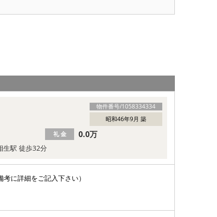
物件番号/
1058334334
昭和46年9月 築
0.0万
礼 金
相生駅 徒歩32分
備考に詳細をご記入下さい）