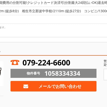
期費用の分割可能!クレジットカード決済可(分割最大24回払いOK)退去時清
m (徒歩8分)
相生市立那波中学校/2110m (徒歩27分)
コンビニ/1300
ます。
ら
079-224-6600
営
定
1058334334
物件番号
メールでお問い合わせ