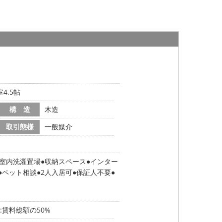
4.5帖
構 造
木造
取引態様
一般媒介
室内洗濯置場
収納スペース
インター
ペット相談
2人入居可
保証人不要
:賃料総額の50%