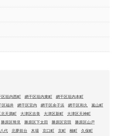
干区垣内西町
網干区垣内東町
網干区垣内本町
干区福井
網干区宮内
網干区余子浜
網干区和久
嵐山町
区北天満町
大津区吉美
大津区新町
大津区天神町
勝原区熊見
勝原区下太田
勝原区宮田
勝原区山戸
八代
北夢前台
木場
京口町
京町
楠町
久保町