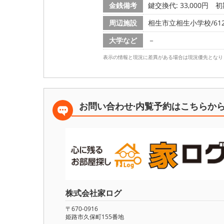
金銭備考
鍵交換代: 33,000円
初
周辺施設
相生市立相生小学校/612
大学など
－
表示の情報と現況に差異がある場合は現況優先となり
お問い合わせ·内覧予約は
こちらか
株式会社家ログ
〒670-0916
姫路市久保町155番地