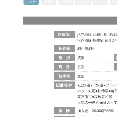
路線/駅
JR赤穂線 西相生駅 徒歩
JR赤穂線 相生駅 徒歩3
所在地
相生市相生
種 別
貸家
現 況
空室
駐車場
空無
設備/条件
上水道
下水道
プロパ
ネット対応
駐輪場
角
事務所可
高齢者相談
人気の平屋☆保証人不
保 険
加入要 20,000円/2年