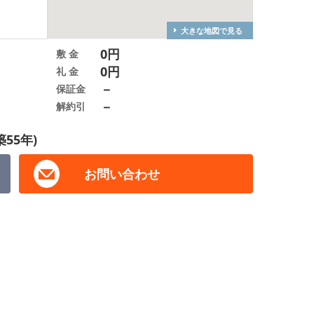
大きな地図で見る
0円
敷 金
0円
礼 金
－
保証金
－
解約引
築55年)
お問い合わせ