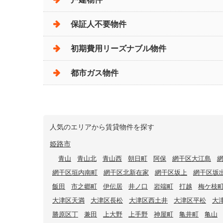
保証人不要物件
初期費用リーズナブル物件
都市ガス物件
人気のエリアから賃貸物件を探す
姫路市
青山
青山北
青山西
朝日町
阿保
網干区大江島
網干区垣内南町
網干区北新在家
網干区坂上
網干区坂
飯田
市之郷町
伊伝居
井ノ口
岩端町
打越
梅ケ枝
大津区天満
大津区長松
大津区西土井
大津区平松
大
勝原区丁
兼田
上大野
上手野
神屋町
亀井町
亀山