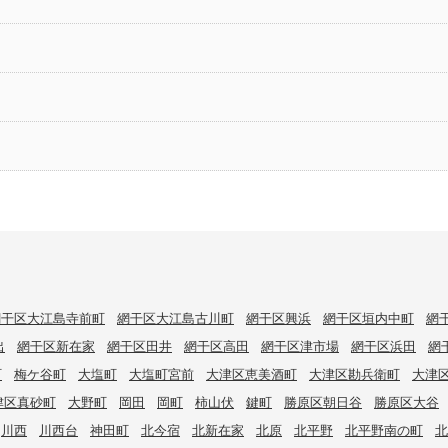
網干区大江島寺前町
網干区大江島古川町
網干区興浜
網干区垣内中町
網
出
網干区新在家
網干区田井
網干区高田
網干区津市場
網干区浜田
網
町
梅ケ谷町
大塩町
大塩町宮前
大津区恵美酒町
大津区勘兵衛町
大津
津区真砂町
大野町
岡田
岡町
柿山伏
鍵町
勝原区朝日谷
勝原区大谷
川西
川西台
神田町
北今宿
北新在家
北原
北平野
北平野南の町
北