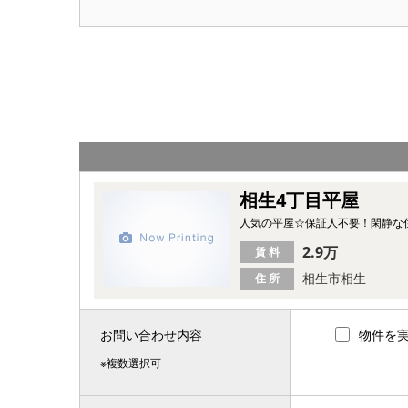
相生4丁目平屋
人気の平屋☆保証人不要！閑静な
2.9万
賃 料
相生市相生
住 所
お問い合わせ内容
物件を
※複数選択可