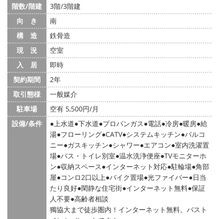
階数/階建
3階/3階建
向 き
南
構 造
鉄骨造
現 況
空室
入 居
即時
契約期間
2年
取引態様
一般媒介
駐車場
空有 5,500円/月
設備/条件
上水道
下水道
プロパンガス
電話
冷房
暖房
給
湯
フローリング
CATV
システムキッチン
バルコ
ニー
ガスキッチン
シャワー
エアコン
室内洗濯置
場
バス・トイレ別室
温水洗浄便座
TVモニターホ
ン
収納スペース
インターネット対応
駐輪場
角部
屋
コンロ2口以上
バイク置場
光ファイバー
日当
たり良好
閑静な住宅街
インターネット無料
保証
人不要
高齢者相談
獨協大まで徒歩圏内！インターネット無料。バスト