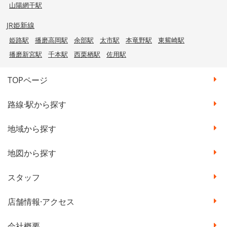
山陽網干駅
JR姫新線
姫路駅
播磨高岡駅
余部駅
太市駅
本竜野駅
東觜崎駅
播磨新宮駅
千本駅
西栗栖駅
佐用駅
TOPページ
路線·駅から探す
地域から探す
地図から探す
スタッフ
店舗情報·アクセス
会社概要