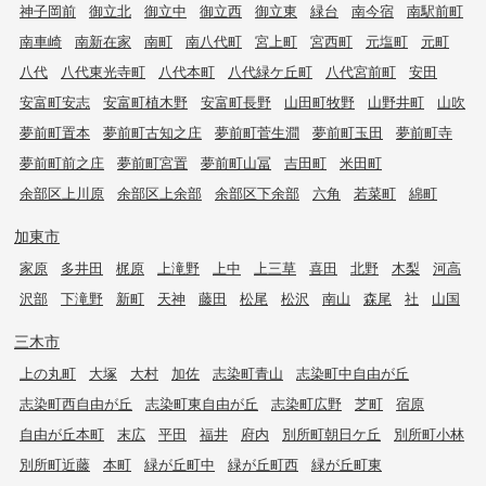
神子岡前
御立北
御立中
御立西
御立東
緑台
南今宿
南駅前町
南車崎
南新在家
南町
南八代町
宮上町
宮西町
元塩町
元町
八代
八代東光寺町
八代本町
八代緑ケ丘町
八代宮前町
安田
安富町安志
安富町植木野
安富町長野
山田町牧野
山野井町
山吹
夢前町置本
夢前町古知之庄
夢前町菅生澗
夢前町玉田
夢前町寺
夢前町前之庄
夢前町宮置
夢前町山冨
吉田町
米田町
余部区上川原
余部区上余部
余部区下余部
六角
若菜町
綿町
加東市
家原
多井田
梶原
上滝野
上中
上三草
喜田
北野
木梨
河高
沢部
下滝野
新町
天神
藤田
松尾
松沢
南山
森尾
社
山国
三木市
上の丸町
大塚
大村
加佐
志染町青山
志染町中自由が丘
志染町西自由が丘
志染町東自由が丘
志染町広野
芝町
宿原
自由が丘本町
末広
平田
福井
府内
別所町朝日ケ丘
別所町小林
別所町近藤
本町
緑が丘町中
緑が丘町西
緑が丘町東