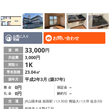
地域から探す
地図から探す
スタッフ
店舗情報·アクセス
お気に入り
お問い合わせ
登録
会社概要
33,000
円
賃 料
3,000円
共益費
メールでお問い合わせ
1K
間取り
23.04㎡
専有面積
平成2年3月 (築37年)
築年月
0円
－
敷 金
保証金
0円
－
礼 金
解約引
交 通
JR山陽本線 姫路駅 バス30分 獨協大バス停 徒歩3分
所在地
姫路市上大野4丁目