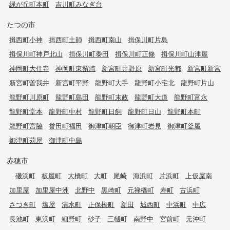
緑が丘町本町
吉川町みなぎ台
たつの市
揖西町小神
揖西町土師
揖西町南山
揖保川町片島
揖保川町神戸北山
揖保川町黍田
揖保川町正條
揖保川町山津屋
神岡町大住寺
神岡町東觜崎
新宮町井野原
新宮町光都
新宮町新宮
新宮町曽我井
新宮町平野
龍野町大手
龍野町小宅北
龍野町片山
龍野町川原町
龍野町島田
龍野町末政
龍野町大道
龍野町富永
龍野町堂本
龍野町中村
龍野町日飼
龍野町日山
龍野町本町
龍野町宮脇
誉田町福田
御津町朝臣
御津町岩見
御津町釜屋
御津町苅屋
御津町中島
赤穂市
磯浜町
板屋町
大橋町
大町
尾崎
海浜町
片浜町
上仮屋南
加里屋
加里屋中洲
北野中
黒崎町
元禄橋町
寿町
古浜町
さつき町
塩屋
清水町
正保橋町
新田
城西町
中浜町
中広
長池町
東浜町
細野町
砂子
三樋町
南野中
宮前町
元沖町