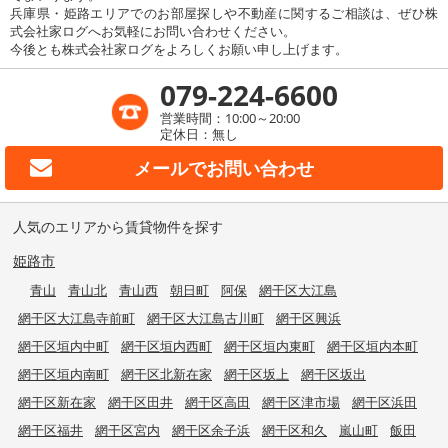
兵庫県・姫路エリアでのお部屋探しや不動産に関するご相談は、ぜひ株
式会社家ログへお気軽にお問い合わせください。
今後とも株式会社家ログをよろしくお願い申し上げます。
079-224-6600
営業時間：10:00～20:00
定休日：無し
メールで
お問い合わせ
人気のエリアから賃貸物件を探す
姫路市
青山
青山北
青山西
朝日町
阿保
網干区大江島
網干区大江島寺前町
網干区大江島古川町
網干区興浜
網干区垣内中町
網干区垣内西町
網干区垣内東町
網干区垣内本町
網干区垣内南町
網干区北新在家
網干区坂上
網干区坂出
網干区新在家
網干区田井
網干区高田
網干区津市場
網干区浜田
網干区福井
網干区宮内
網干区余子浜
網干区和久
嵐山町
飯田