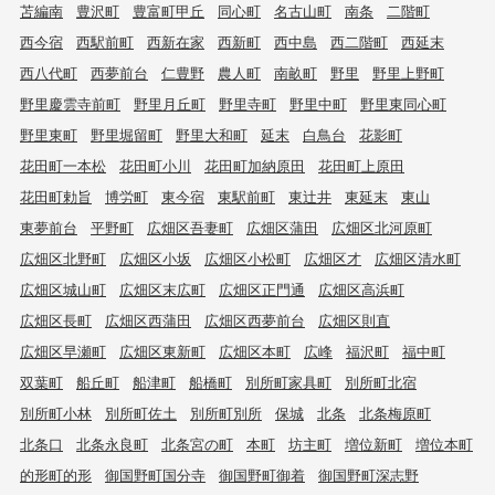
苫編南
豊沢町
豊富町甲丘
同心町
名古山町
南条
二階町
西今宿
西駅前町
西新在家
西新町
西中島
西二階町
西延末
西八代町
西夢前台
仁豊野
農人町
南畝町
野里
野里上野町
野里慶雲寺前町
野里月丘町
野里寺町
野里中町
野里東同心町
野里東町
野里堀留町
野里大和町
延末
白鳥台
花影町
花田町一本松
花田町小川
花田町加納原田
花田町上原田
花田町勅旨
博労町
東今宿
東駅前町
東辻井
東延末
東山
東夢前台
平野町
広畑区吾妻町
広畑区蒲田
広畑区北河原町
広畑区北野町
広畑区小坂
広畑区小松町
広畑区才
広畑区清水町
広畑区城山町
広畑区末広町
広畑区正門通
広畑区高浜町
広畑区長町
広畑区西蒲田
広畑区西夢前台
広畑区則直
広畑区早瀬町
広畑区東新町
広畑区本町
広峰
福沢町
福中町
双葉町
船丘町
船津町
船橋町
別所町家具町
別所町北宿
別所町小林
別所町佐土
別所町別所
保城
北条
北条梅原町
北条口
北条永良町
北条宮の町
本町
坊主町
増位新町
増位本町
的形町的形
御国野町国分寺
御国野町御着
御国野町深志野