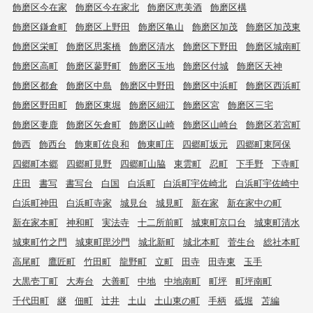
飾磨区今在家
飾磨区今在家北
飾磨区恵美酒
飾磨区構
飾磨区鎌倉町
飾磨区上野田
飾磨区亀山
飾磨区加茂
飾磨区加茂東
飾磨区栄町
飾磨区思案橋
飾磨区清水
飾磨区下野田
飾磨区城南町
飾磨区高町
飾磨区蓼野町
飾磨区玉地
飾磨区付城
飾磨区天神
飾磨区都倉
飾磨区中島
飾磨区中野田
飾磨区中浜町
飾磨区西浜町
飾磨区野田町
飾磨区東堀
飾磨区細江
飾磨区宮
飾磨区三宅
飾磨区妻鹿
飾磨区矢倉町
飾磨区山崎
飾磨区山崎台
飾磨区若宮町
飾西
飾西台
飾東町佐良和
飾東町庄
四郷町坂元
四郷町東阿保
四郷町本郷
四郷町見野
四郷町山脇
東雲町
忍町
下手野
下寺町
庄田
書写
書写台
白国
白浜町
白浜町宇佐崎北
白浜町宇佐崎中
白浜町神田
白浜町寺家
城見台
城見町
新在家
新在家中の町
新在家本町
神和町
実法寺
十二所前町
城東町京口台
城東町清水
城東町竹之門
城東町毘沙門
城北新町
城北本町
菅生台
総社本町
高尾町
鷹匠町
竹田町
龍野町
立町
田寺
田寺東
玉手
大黒壱丁町
大寿台
大善町
中地
中地南町
町坪
町坪南町
千代田町
継
佃町
辻井
土山
土山東の町
手柄
砥堀
苫編