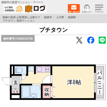
×
姫路市の賃貸マンション・アパート
問い合わせ
お気に入り
TOPページ
姫路の賃貸 お部屋探しは家ログ
姫路市
上大野
姫路駅
プチタウン 賃貸マンション
新築物件
プチタウン
物件番号/
1058333736
ペットOK物件
戸建物件
保証人不要物件
初期費用リーズナブル物件
都市ガス物件
路線·駅から探す