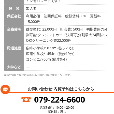
イレセパレートです！
保 険
加入要
保証会社
利用必須 初回保証料 総額賃料60% 更新料
15,000円
金銭備考
鍵交換代: 22,000円
町会費: 500円
初期費用の分
割可能!クレジットカード決済可(分割最大24回払い
OK)クリーニング費22,000円
周辺施設
広峰小学校/1827m (徒歩23分)
広嶺中学校/1454m (徒歩19分)
コンビニ/700m (徒歩9分)
大学など
－
表示の情報と現況に差異がある場合は現況優先となります。
お問い合わせ·内覧予約は
こちらから
079-224-6600
営業時間：10:00～20:00
定休日：無し