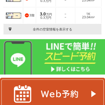
－
23.04
0.3
m²
万円
3.0
－
1K
万円
3
階
－
23.04
0.3
m²
万円
全件の空室情報を表示する