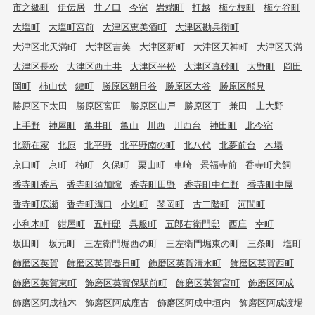
市之郷町
伊伝居
井ノ口
今宿
岩端町
打越
梅ケ枝町
梅ケ谷町
大塩町
大塩町宮前
大津区恵美酒町
大津区勘兵衛町
大津区北天満町
大津区吉美
大津区新町
大津区天神町
大津区天満
大津区長松
大津区西土井
大津区平松
大津区真砂町
大野町
岡田
岡町
柿山伏
鍵町
勝原区朝日谷
勝原区大谷
勝原区熊見
勝原区下太田
勝原区宮田
勝原区山戸
勝原区丁
兼田
上大野
上手野
神屋町
亀井町
亀山
川西
川西台
神田町
北今宿
北新在家
北原
北平野
北平野南の町
北八代
北夢前台
木場
京口町
京町
楠町
久保町
栗山町
車崎
景福寺前
香寺町犬飼
香寺町香呂
香寺町須加院
香寺町田野
香寺町中仁野
香寺町中屋
香寺町広瀬
香寺町溝口
小姓町
琴岡町
古二階町
河間町
小利木町
紺屋町
五軒邸
呉服町
五郎右衛門邸
西庄
幸町
坂田町
坂元町
三左衛門堀西の町
三左衛門堀東の町
三条町
塩町
飾磨区英賀
飾磨区英賀春日町
飾磨区英賀清水町
飾磨区英賀西町
飾磨区英賀東町
飾磨区英賀保駅前町
飾磨区英賀宮町
飾磨区阿成
飾磨区阿成植木
飾磨区阿成鹿古
飾磨区阿成中垣内
飾磨区阿成渡場