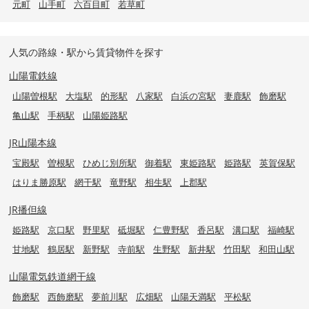
元町
山手町
六百目町
若草町
人気の路線・駅から賃貸物件を探す
山陽電鉄線
山陽曽根駅
大塩駅
的形駅
八家駅
白浜の宮駅
妻鹿駅
飾磨駅
亀山駅
手柄駅
山陽姫路駅
JR山陽本線
宝殿駅
曽根駅
ひめじ別所駅
御着駅
東姫路駅
姫路駅
英賀保駅
はりま勝原駅
網干駅
竜野駅
相生駅
上郡駅
JR播但線
姫路駅
京口駅
野里駅
砥堀駅
仁豊野駅
香呂駅
溝口駅
福崎駅
甘地駅
鶴居駅
新野駅
寺前駅
生野駅
新井駅
竹田駅
和田山駅
山陽電気鉄道網干線
飾磨駅
西飾磨駅
夢前川駅
広畑駅
山陽天満駅
平松駅