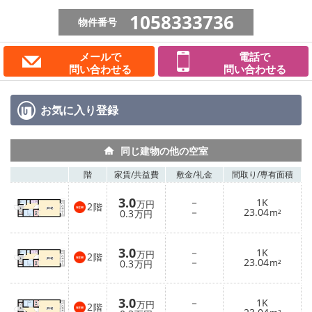
1058333736
物件番号
メールで
電話で
問い合わせる
問い合わせる
お気に入り
登録
同じ建物の他の空室
階
家賃/
共益費
敷金/
礼金
間取り/
専有面積
3.0
－
1K
万円
2
階
－
23.04
0.3
m²
万円
3.0
－
1K
万円
2
階
－
23.04
0.3
m²
万円
3.0
－
1K
万円
2
階