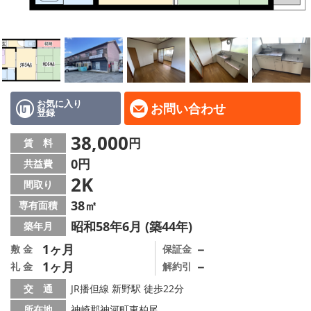
地域から探す
地図から探す
スタッフ
店舗情報·アクセス
お気に入り
お問い合わせ
登録
会社概要
38,000
円
賃 料
0円
共益費
メールでお問い合わせ
2K
間取り
38㎡
専有面積
昭和58年6月 (築44年)
築年月
1ヶ月
－
敷 金
保証金
1ヶ月
－
礼 金
解約引
交 通
JR播但線 新野駅 徒歩22分
所在地
神崎郡神河町東柏尾