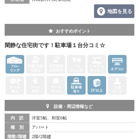
地図を見る
おすすめポイント
閑静な住宅街です！駐車場１台分コミ☆
設備・周辺情報など
内 訳
洋室5帖、和室6帖
種 別
アパート
階数/階建
2階/2階建