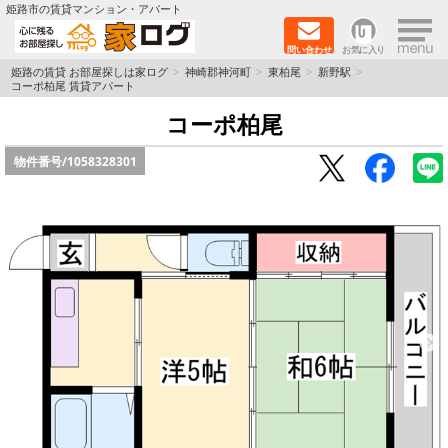
×
姫路市の賃貸マンション・アパート
問い合わせ
お気に入り
TOPページ
姫路の賃貸 お部屋探しは家ログ
神崎郡神河町
東柏尾
新野駅
コーポ柏尾 賃貸アパート
新築物件
コーポ柏尾
物件番号/
1058328301
ペットOK物件
戸建物件
保証人不要物件
初期費用リーズナブル物件
都市ガス物件
路線·駅から探す