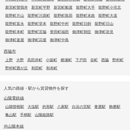
新宮町曽我井
新宮町平野
新宮町船渡
龍野町大手
龍野町小宅北
龍野町片山
龍野町川原町
龍野町島田
龍野町末政
龍野町大道
龍野町富永
龍野町堂本
龍野町中村
龍野町日飼
龍野町日山
龍野町本町
龍野町宮脇
誉田町福田
御津町朝臣
御津町岩見
御津町釜屋
御津町苅屋
御津町中島
西脇市
上野
大野
高田井町
小坂町
郷瀬町
下戸田
谷町
西脇
野村町
野村町茜が丘
和田町
和布町
人気の路線・駅から賃貸物件を探す
山陽電鉄線
山陽曽根駅
大塩駅
的形駅
八家駅
白浜の宮駅
妻鹿駅
飾磨駅
亀山駅
手柄駅
山陽姫路駅
JR山陽本線