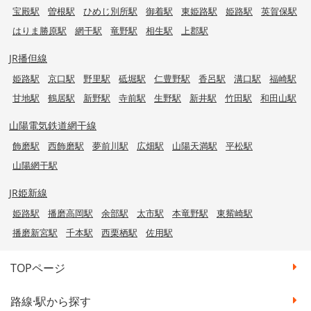
宝殿駅
曽根駅
ひめじ別所駅
御着駅
東姫路駅
姫路駅
英賀保駅
はりま勝原駅
網干駅
竜野駅
相生駅
上郡駅
JR播但線
姫路駅
京口駅
野里駅
砥堀駅
仁豊野駅
香呂駅
溝口駅
福崎駅
甘地駅
鶴居駅
新野駅
寺前駅
生野駅
新井駅
竹田駅
和田山駅
山陽電気鉄道網干線
飾磨駅
西飾磨駅
夢前川駅
広畑駅
山陽天満駅
平松駅
山陽網干駅
JR姫新線
姫路駅
播磨高岡駅
余部駅
太市駅
本竜野駅
東觜崎駅
播磨新宮駅
千本駅
西栗栖駅
佐用駅
TOPページ
路線·駅から探す