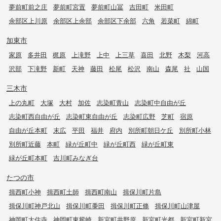
夢前町前之庄
夢前町宮置
夢前町山冨
吉田町
米田町
余部区上川原
余部区上余部
余部区下余部
六角
若菜町
綿町
加東市
家原
多井田
梶原
上滝野
上中
上三草
喜田
北野
木梨
河高
沢部
下滝野
新町
天神
藤田
松尾
松沢
南山
森尾
社
山国
三木市
上の丸町
大塚
大村
加佐
志染町青山
志染町中自由が丘
志染町西自由が丘
志染町東自由が丘
志染町広野
芝町
宿原
自由が丘本町
末広
平田
福井
府内
別所町朝日ケ丘
別所町小林
別所町近藤
本町
緑が丘町中
緑が丘町西
緑が丘町東
緑が丘町本町
吉川町みなぎ台
たつの市
揖西町小神
揖西町土師
揖西町南山
揖保川町片島
揖保川町神戸北山
揖保川町黍田
揖保川町正條
揖保川町山津屋
神岡町大住寺
神岡町東觜崎
新宮町井野原
新宮町光都
新宮町新宮