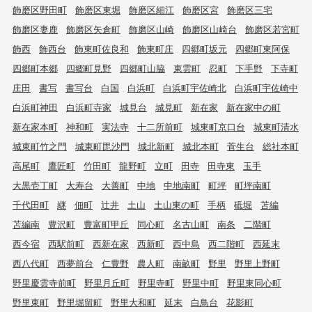
飾磨区野田町
飾磨区東堀
飾磨区細江
飾磨区宮
飾磨区三宅
飾磨区妻鹿
飾磨区矢倉町
飾磨区山崎
飾磨区山崎台
飾磨区若宮町
飾西
飾西台
飾東町佐良和
飾東町庄
四郷町坂元
四郷町東阿保
四郷町本郷
四郷町見野
四郷町山脇
東雲町
忍町
下手野
下寺町
庄田
書写
書写台
白国
白浜町
白浜町宇佐崎北
白浜町宇佐崎中
白浜町神田
白浜町寺家
城見台
城見町
新在家
新在家中の町
新在家本町
神和町
実法寺
十二所前町
城東町京口台
城東町清水
城東町竹之門
城東町毘沙門
城北新町
城北本町
菅生台
総社本町
高尾町
鷹匠町
竹田町
龍野町
立町
田寺
田寺東
玉手
大黒壱丁町
大寿台
大善町
中地
中地南町
町坪
町坪南町
千代田町
継
佃町
辻井
土山
土山東の町
手柄
砥堀
苫編
苫編南
豊沢町
豊富町甲丘
同心町
名古山町
南条
二階町
西今宿
西駅前町
西新在家
西新町
西中島
西二階町
西延末
西八代町
西夢前台
仁豊野
農人町
南畝町
野里
野里上野町
野里慶雲寺前町
野里月丘町
野里寺町
野里中町
野里東同心町
野里東町
野里堀留町
野里大和町
延末
白鳥台
花影町