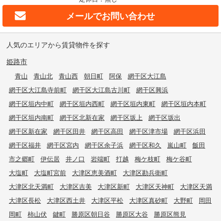
メールで
お問い合わせ
人気のエリアから賃貸物件を探す
姫路市
青山
青山北
青山西
朝日町
阿保
網干区大江島
網干区大江島寺前町
網干区大江島古川町
網干区興浜
網干区垣内中町
網干区垣内西町
網干区垣内東町
網干区垣内本町
網干区垣内南町
網干区北新在家
網干区坂上
網干区坂出
網干区新在家
網干区田井
網干区高田
網干区津市場
網干区浜田
網干区福井
網干区宮内
網干区余子浜
網干区和久
嵐山町
飯田
市之郷町
伊伝居
井ノ口
岩端町
打越
梅ケ枝町
梅ケ谷町
大塩町
大塩町宮前
大津区恵美酒町
大津区勘兵衛町
大津区北天満町
大津区吉美
大津区新町
大津区天神町
大津区天満
大津区長松
大津区西土井
大津区平松
大津区真砂町
大野町
岡田
岡町
柿山伏
鍵町
勝原区朝日谷
勝原区大谷
勝原区熊見