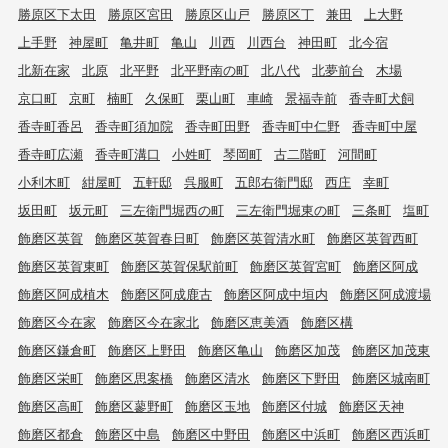
勝原区下太田
勝原区宮田
勝原区山戸
勝原区丁
兼田
上大野
上手野
神屋町
亀井町
亀山
川西
川西台
神田町
北今宿
北新在家
北原
北平野
北平野南の町
北八代
北夢前台
木場
京口町
京町
楠町
久保町
栗山町
車崎
景福寺前
香寺町犬飼
香寺町香呂
香寺町須加院
香寺町田野
香寺町中仁野
香寺町中屋
香寺町広瀬
香寺町溝口
小姓町
琴岡町
古二階町
河間町
小利木町
紺屋町
五軒邸
呉服町
五郎右衛門邸
西庄
幸町
坂田町
坂元町
三左衛門堀西の町
三左衛門堀東の町
三条町
塩町
飾磨区英賀
飾磨区英賀春日町
飾磨区英賀清水町
飾磨区英賀西町
飾磨区英賀東町
飾磨区英賀保駅前町
飾磨区英賀宮町
飾磨区阿成
飾磨区阿成植木
飾磨区阿成鹿古
飾磨区阿成中垣内
飾磨区阿成渡場
飾磨区今在家
飾磨区今在家北
飾磨区恵美酒
飾磨区構
飾磨区鎌倉町
飾磨区上野田
飾磨区亀山
飾磨区加茂
飾磨区加茂東
飾磨区栄町
飾磨区思案橋
飾磨区清水
飾磨区下野田
飾磨区城南町
飾磨区高町
飾磨区蓼野町
飾磨区玉地
飾磨区付城
飾磨区天神
飾磨区都倉
飾磨区中島
飾磨区中野田
飾磨区中浜町
飾磨区西浜町