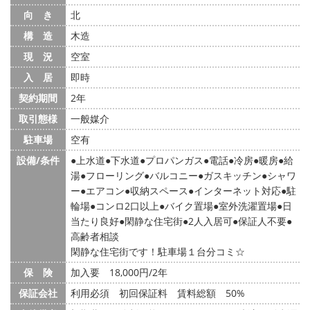
向 き
北
構 造
木造
現 況
空室
入 居
即時
契約期間
2年
取引態様
一般媒介
駐車場
空有
設備/条件
上水道
下水道
プロパンガス
電話
冷房
暖房
給
湯
フローリング
バルコニー
ガスキッチン
シャワ
ー
エアコン
収納スペース
インターネット対応
駐
輪場
コンロ2口以上
バイク置場
室外洗濯置場
日
当たり良好
閑静な住宅街
2人入居可
保証人不要
高齢者相談
閑静な住宅街です！駐車場１台分コミ☆
保 険
加入要 18,000円/2年
保証会社
利用必須 初回保証料 賃料総額 50%