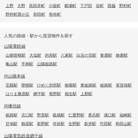
上野
大野
高田井町
小坂町
郷瀬町
下戸田
谷町
西脇
野村町
野村町茜が丘
和田町
和布町
人気の路線・駅から賃貸物件を探す
山陽電鉄線
山陽曽根駅
大塩駅
的形駅
八家駅
白浜の宮駅
妻鹿駅
飾磨駅
亀山駅
手柄駅
山陽姫路駅
JR山陽本線
宝殿駅
曽根駅
ひめじ別所駅
御着駅
東姫路駅
姫路駅
英賀保駅
はりま勝原駅
網干駅
竜野駅
相生駅
上郡駅
JR播但線
姫路駅
京口駅
野里駅
砥堀駅
仁豊野駅
香呂駅
溝口駅
福崎駅
甘地駅
鶴居駅
新野駅
寺前駅
生野駅
新井駅
竹田駅
和田山駅
山陽電気鉄道網干線