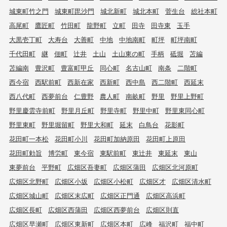
城東町竹之門
城東町毘沙門
城北新町
城北本町
菅生台
総社本町
高尾町
鷹匠町
竹田町
龍野町
立町
田寺
田寺東
玉手
大黒壱丁町
大寿台
大善町
中地
中地南町
町坪
町坪南町
千代田町
継
佃町
辻井
土山
土山東の町
手柄
砥堀
苫編
苫編南
豊沢町
豊富町甲丘
同心町
名古山町
南条
二階町
西今宿
西駅前町
西新在家
西新町
西中島
西二階町
西延末
西八代町
西夢前台
仁豊野
農人町
南畝町
野里
野里上野町
野里慶雲寺前町
野里月丘町
野里寺町
野里中町
野里東同心町
野里東町
野里堀留町
野里大和町
延末
白鳥台
花影町
花田町一本松
花田町小川
花田町加納原田
花田町上原田
花田町勅旨
博労町
東今宿
東駅前町
東辻井
東延末
東山
東夢前台
平野町
広畑区吾妻町
広畑区蒲田
広畑区北河原町
広畑区北野町
広畑区小坂
広畑区小松町
広畑区才
広畑区清水町
広畑区城山町
広畑区末広町
広畑区正門通
広畑区高浜町
広畑区長町
広畑区西蒲田
広畑区西夢前台
広畑区則直
広畑区早瀬町
広畑区東新町
広畑区本町
広峰
福沢町
福中町