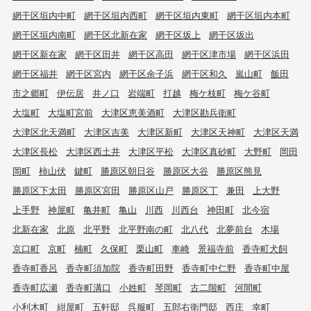
網干区垣内中町
網干区垣内西町
網干区垣内東町
網干区垣内本町
網干区垣内南町
網干区北新在家
網干区坂上
網干区坂出
網干区新在家
網干区田井
網干区高田
網干区津市場
網干区浜田
網干区福井
網干区宮内
網干区余子浜
網干区和久
嵐山町
飯田
市之郷町
伊伝居
井ノ口
岩端町
打越
梅ケ枝町
梅ケ谷町
大塩町
大塩町宮前
大津区恵美酒町
大津区勘兵衛町
大津区北天満町
大津区吉美
大津区新町
大津区天神町
大津区天満
大津区長松
大津区西土井
大津区平松
大津区真砂町
大野町
岡田
岡町
柿山伏
鍵町
勝原区朝日谷
勝原区大谷
勝原区熊見
勝原区下太田
勝原区宮田
勝原区山戸
勝原区丁
兼田
上大野
上手野
神屋町
亀井町
亀山
川西
川西台
神田町
北今宿
北新在家
北原
北平野
北平野南の町
北八代
北夢前台
木場
京口町
京町
楠町
久保町
栗山町
車崎
景福寺前
香寺町犬飼
香寺町香呂
香寺町須加院
香寺町田野
香寺町中仁野
香寺町中屋
香寺町広瀬
香寺町溝口
小姓町
琴岡町
古二階町
河間町
小利木町
紺屋町
五軒邸
呉服町
五郎右衛門邸
西庄
幸町