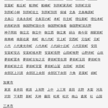
双葉町
船丘町
船津町
船橋町
別所町家具町
別所町北宿
別所町小林
別所町佐土
別所町別所
保城
北条
北条梅原町
北条口
北条永良町
北条宮の町
本町
坊主町
増位新町
増位本町
的形町的形
御国野町国分寺
御国野町御着
御国野町深志野
神子岡前
御立北
御立中
御立西
御立東
緑台
南今宿
南駅前町
南車崎
南新在家
南町
南八代町
宮上町
宮西町
元塩町
元町
八代
八代東光寺町
八代本町
八代緑ケ丘町
八代宮前町
安田
安富町安志
安富町植木野
安富町長野
山田町牧野
山野井町
山吹
夢前町置本
夢前町古知之庄
夢前町菅生澗
夢前町玉田
夢前町寺
夢前町前之庄
夢前町宮置
夢前町山冨
吉田町
米田町
余部区上川原
余部区上余部
余部区下余部
六角
若菜町
綿町
加東市
家原
多井田
梶原
上滝野
上中
上三草
喜田
北野
木梨
河高
沢部
下滝野
新町
天神
藤田
松尾
松沢
南山
森尾
社
山国
三木市