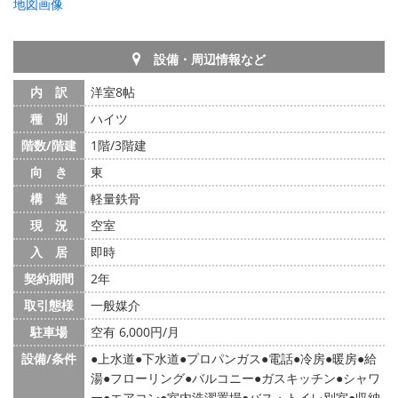
地図画像
設備・周辺情報など
内 訳
洋室8帖
種 別
ハイツ
階数/階建
1階/3階建
向 き
東
構 造
軽量鉄骨
現 況
空室
入 居
即時
契約期間
2年
取引態様
一般媒介
駐車場
空有 6,000円/月
設備/条件
上水道
下水道
プロパンガス
電話
冷房
暖房
給
湯
フローリング
バルコニー
ガスキッチン
シャワ
ー
エアコン
室内洗濯置場
バス・トイレ別室
収納