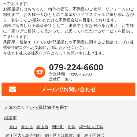
っております。
お部屋探しはもちろん、物件の管理、不動産のご売却、リフォームのご
相談まで、お客様一人ひとりのご希望やライフスタイルに寄り添いなが
ら、安心してご相談いただける不動産会社を目指しております。
地域に密着した不動産会社として、迅速で丁寧な対応を心掛け、お客様
に「家ログに相談して良かった」と思っていただけるサービスを提供し
てまいります。
兵庫県・姫路エリアでのお部屋探しや不動産に関するご相談は、ぜひ株
式会社家ログへお気軽にお問い合わせください。
今後とも株式会社家ログをよろしくお願い申し上げます。
079-224-6600
営業時間：10:00～20:00
定休日：無し
メールで
お問い合わせ
人気のエリアから賃貸物件を探す
姫路市
青山
青山北
青山西
朝日町
阿保
網干区大江島
網干区大江島寺前町
網干区大江島古川町
網干区興浜