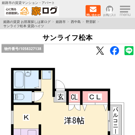
×
姫路市の賃貸マンション・アパート
問い合わせ
お気に入り
TOPページ
姫路の賃貸 お部屋探しは家ログ
姫路市
西中島
野里駅
サンライフ松本 賃貸ハイツ
新築物件
サンライフ松本
物件番号/
1058327138
ペットOK物件
戸建物件
保証人不要物件
初期費用リーズナブル物件
都市ガス物件
路線·駅から探す