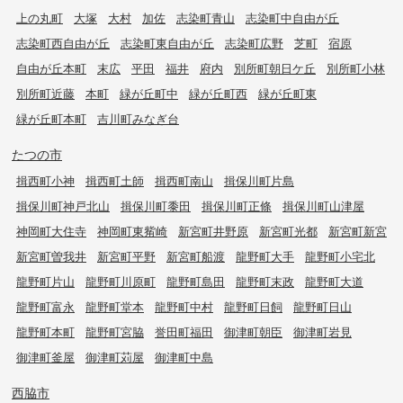
上の丸町
大塚
大村
加佐
志染町青山
志染町中自由が丘
志染町西自由が丘
志染町東自由が丘
志染町広野
芝町
宿原
自由が丘本町
末広
平田
福井
府内
別所町朝日ケ丘
別所町小林
別所町近藤
本町
緑が丘町中
緑が丘町西
緑が丘町東
緑が丘町本町
吉川町みなぎ台
たつの市
揖西町小神
揖西町土師
揖西町南山
揖保川町片島
揖保川町神戸北山
揖保川町黍田
揖保川町正條
揖保川町山津屋
神岡町大住寺
神岡町東觜崎
新宮町井野原
新宮町光都
新宮町新宮
新宮町曽我井
新宮町平野
新宮町船渡
龍野町大手
龍野町小宅北
龍野町片山
龍野町川原町
龍野町島田
龍野町末政
龍野町大道
龍野町富永
龍野町堂本
龍野町中村
龍野町日飼
龍野町日山
龍野町本町
龍野町宮脇
誉田町福田
御津町朝臣
御津町岩見
御津町釜屋
御津町苅屋
御津町中島
西脇市