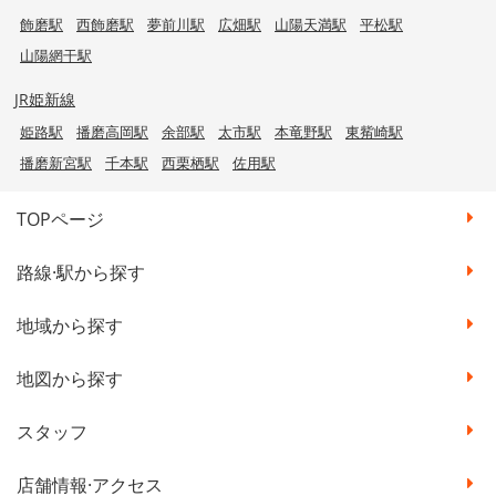
飾磨駅
西飾磨駅
夢前川駅
広畑駅
山陽天満駅
平松駅
山陽網干駅
JR姫新線
姫路駅
播磨高岡駅
余部駅
太市駅
本竜野駅
東觜崎駅
播磨新宮駅
千本駅
西栗栖駅
佐用駅
TOPページ
路線·駅から探す
地域から探す
地図から探す
スタッフ
店舗情報·アクセス