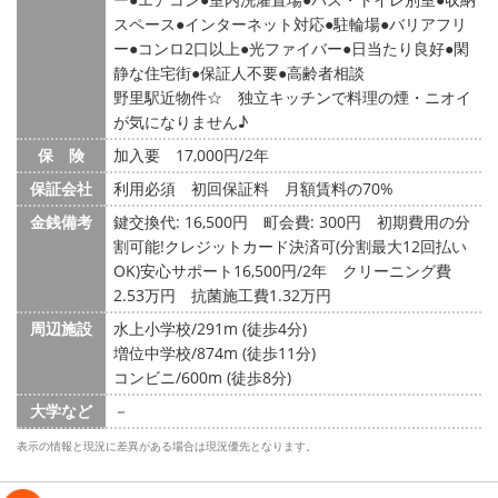
スペース
インターネット対応
駐輪場
バリアフリ
ー
コンロ2口以上
光ファイバー
日当たり良好
閑
静な住宅街
保証人不要
高齢者相談
野里駅近物件☆ 独立キッチンで料理の煙・ニオイ
が気になりません♪
保 険
加入要 17,000円/2年
保証会社
利用必須 初回保証料 月額賃料の70%
金銭備考
鍵交換代: 16,500円
町会費: 300円
初期費用の分
割可能!クレジットカード決済可(分割最大12回払い
OK)安心サポート16,500円/2年 クリーニング費
2.53万円 抗菌施工費1.32万円
周辺施設
水上小学校/291m (徒歩4分)
増位中学校/874m (徒歩11分)
コンビニ/600m (徒歩8分)
大学など
－
表示の情報と現況に差異がある場合は現況優先となります。