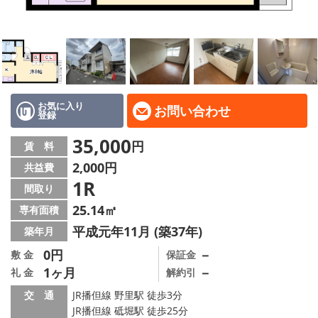
地域から探す
地図から探す
スタッフ
店舗情報·アクセス
お気に入り
お問い合わせ
登録
会社概要
35,000
円
賃 料
2,000円
共益費
メールでお問い合わせ
1R
間取り
25.14㎡
専有面積
平成元年11月 (築37年)
築年月
0円
－
敷 金
保証金
1ヶ月
－
礼 金
解約引
交 通
JR播但線 野里駅 徒歩3分
JR播但線 砥堀駅 徒歩25分