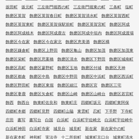
坂田町
坂元町
三左衛門堀西の町
三左衛門堀東の町
三条町
塩町
飾磨区英賀
飾磨区英賀春日町
飾磨区英賀清水町
飾磨区英賀西町
飾磨区英賀東町
飾磨区英賀保駅前町
飾磨区英賀宮町
飾磨区阿成
飾磨区阿成植木
飾磨区阿成鹿古
飾磨区阿成中垣内
飾磨区阿成渡場
飾磨区今在家
飾磨区今在家北
飾磨区恵美酒
飾磨区構
飾磨区鎌倉町
飾磨区上野田
飾磨区亀山
飾磨区加茂
飾磨区加茂東
飾磨区栄町
飾磨区思案橋
飾磨区清水
飾磨区下野田
飾磨区城南町
飾磨区高町
飾磨区蓼野町
飾磨区玉地
飾磨区付城
飾磨区天神
飾磨区都倉
飾磨区中島
飾磨区中野田
飾磨区中浜町
飾磨区西浜町
飾磨区野田町
飾磨区東堀
飾磨区細江
飾磨区宮
飾磨区三宅
飾磨区妻鹿
飾磨区矢倉町
飾磨区山崎
飾磨区山崎台
飾磨区若宮町
飾西
飾西台
飾東町佐良和
飾東町庄
四郷町坂元
四郷町東阿保
四郷町本郷
四郷町見野
四郷町山脇
東雲町
忍町
下手野
下寺町
庄田
書写
書写台
白国
白浜町
白浜町宇佐崎北
白浜町宇佐崎中
白浜町神田
白浜町寺家
城見台
城見町
新在家
新在家中の町
新在家本町
神和町
実法寺
十二所前町
城東町京口台
城東町清水