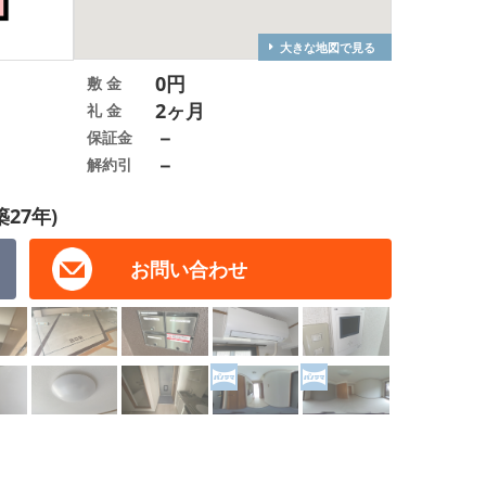
大きな地図で見る
0円
敷 金
2ヶ月
礼 金
－
保証金
－
解約引
築27年)
お問い合わせ