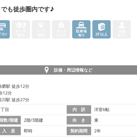
でも徒歩圏内です♪
設備・周辺情報など
磨駅 徒歩12分
歩12分
川駅 徒歩27分
２丁目
内 訳
洋室6帖
階数/階建
2階/3階建
向 き
東
入 居
即時
契約期間
2年