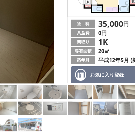
35,000
円
賃 料
0円
共益費
1K
間取り
20㎡
専有面積
平成12年5月 (
築年月
お気に入り
登録