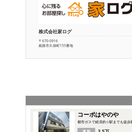
株式会社家ログ
〒670-0916
姫路市久保町155番地
コーポはやのや
都市ガスで経済的☆駅までも徒歩
3.5万
賃 料