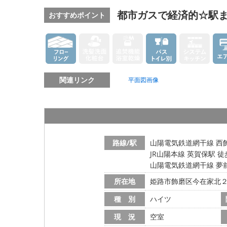
都市ガスで経済的☆駅ま
おすすめポイント
関連リンク
平面図画像
路線/駅
山陽電気鉄道網干線 西飾
JR山陽本線 英賀保駅 徒
山陽電気鉄道網干線 夢前
所在地
姫路市飾磨区今在家北
種 別
ハイツ
現 況
空室