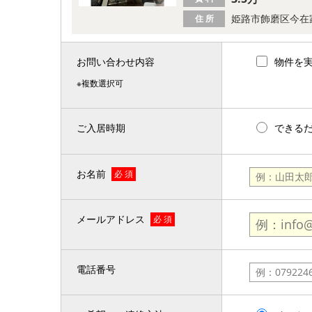
姫路市飾磨区今在
住 所
お問い合わせ内容
物件を
※複数選択可
ご入居時期
できる
お名前
必 須
メールアドレス
必 須
電話番号