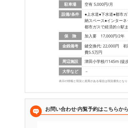
駐車場
空有 5,000円/月
設備/条件
上水道
下水道
都市ガ
納スペース
インターネ
都市ガスで経済的☆駅ま
保 険
加入要 17,000円/2年
金銭備考
鍵交換代: 22,000円
初
費5.5万円
周辺施設
津田小学校/1145m (徒歩
大学など
－
表示の情報と現況に差異がある場合は現況優先となり
お問い合わせ·内覧予約は
こちらか