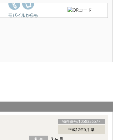
物件番号/
1058326577
平成12年5月 築
2ヶ月
礼 金