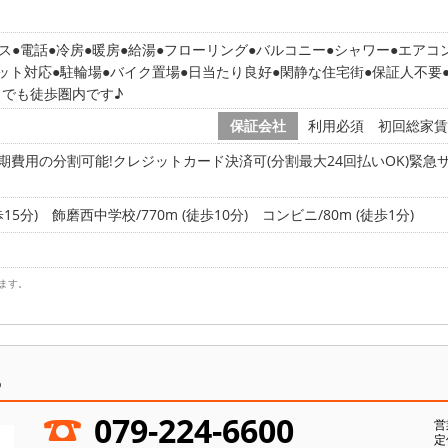
ス
電話
冷房
暖房
給湯
フローリング
バルコニー
シャワー
エアコ
ット対応
駐輪場
バイク置場
日当たり良好
閑静な住宅街
保証人不要
でも徒歩圏内です♪
保証会社
利用必須 初回総家賃の5
期費用の分割可能!クレジットカード決済可(分割最大24回払いOK)緊急サ
15分)
飾磨西中学校/770m (徒歩10分)
コンビニ/80m (徒歩1分)
ます。
ら
079-224-6600
営
定