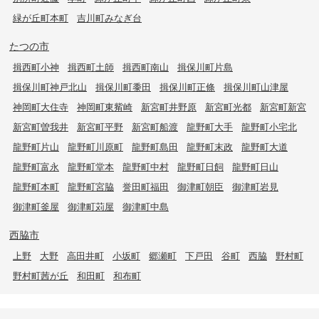
緑が丘町本町
吉川町みなぎ台
たつの市
揖西町小神
揖西町土師
揖西町南山
揖保川町片島
揖保川町神戸北山
揖保川町黍田
揖保川町正條
揖保川町山津屋
神岡町大住寺
神岡町東觜崎
新宮町井野原
新宮町光都
新宮町新宮
新宮町曽我井
新宮町平野
新宮町船渡
龍野町大手
龍野町小宅北
龍野町片山
龍野町川原町
龍野町島田
龍野町末政
龍野町大道
龍野町富永
龍野町堂本
龍野町中村
龍野町日飼
龍野町日山
龍野町本町
龍野町宮脇
誉田町福田
御津町朝臣
御津町岩見
御津町釜屋
御津町苅屋
御津町中島
西脇市
上野
大野
高田井町
小坂町
郷瀬町
下戸田
谷町
西脇
野村町
野村町茜が丘
和田町
和布町