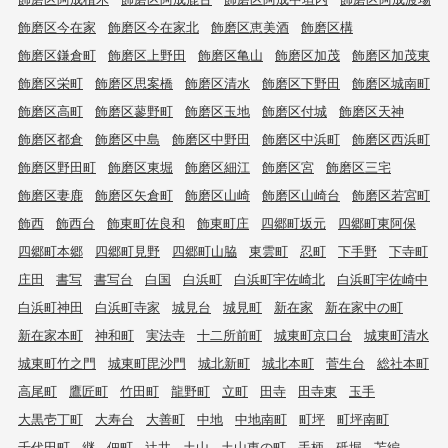
飾磨区今在家
飾磨区今在家北
飾磨区恵美酒
飾磨区構
飾磨区鎌倉町
飾磨区上野田
飾磨区亀山
飾磨区加茂
飾磨区加茂東
飾磨区栄町
飾磨区思案橋
飾磨区清水
飾磨区下野田
飾磨区城南町
飾磨区高町
飾磨区蓼野町
飾磨区玉地
飾磨区付城
飾磨区天神
飾磨区都倉
飾磨区中島
飾磨区中野田
飾磨区中浜町
飾磨区西浜町
飾磨区野田町
飾磨区東堀
飾磨区細江
飾磨区宮
飾磨区三宅
飾磨区妻鹿
飾磨区矢倉町
飾磨区山崎
飾磨区山崎台
飾磨区若宮町
飾西
飾西台
飾東町佐良和
飾東町庄
四郷町坂元
四郷町東阿保
四郷町本郷
四郷町見野
四郷町山脇
東雲町
忍町
下手野
下寺町
庄田
書写
書写台
白国
白浜町
白浜町宇佐崎北
白浜町宇佐崎中
白浜町神田
白浜町寺家
城見台
城見町
新在家
新在家中の町
新在家本町
神和町
実法寺
十二所前町
城東町京口台
城東町清水
城東町竹之門
城東町毘沙門
城北新町
城北本町
菅生台
総社本町
高尾町
鷹匠町
竹田町
龍野町
立町
田寺
田寺東
玉手
大黒壱丁町
大寿台
大善町
中地
中地南町
町坪
町坪南町
千代田町
継
佃町
辻井
土山
土山東の町
手柄
砥堀
苫編