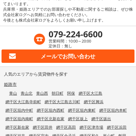
てまいります。
兵庫県・姫路エリアでのお部屋探しや不動産に関するご相談は、ぜひ株
式会社家ログへお気軽にお問い合わせください。
今後とも株式会社家ログをよろしくお願い申し上げます。
079-224-6600
営業時間：10:00～20:00
定休日：無し
メールで
お問い合わせ
人気のエリアから賃貸物件を探す
姫路市
青山
青山北
青山西
朝日町
阿保
網干区大江島
網干区大江島寺前町
網干区大江島古川町
網干区興浜
網干区垣内中町
網干区垣内西町
網干区垣内東町
網干区垣内本町
網干区垣内南町
網干区北新在家
網干区坂上
網干区坂出
網干区新在家
網干区田井
網干区高田
網干区津市場
網干区浜田
網干区福井
網干区宮内
網干区余子浜
網干区和久
嵐山町
飯田