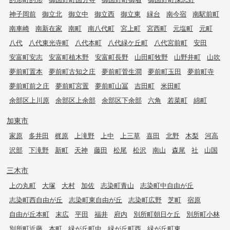
神子岡前
御立北
御立中
御立西
御立東
緑台
南今宿
南駅前町
南車崎
南新在家
南町
南八代町
宮上町
宮西町
元塩町
元町
八代
八代東光寺町
八代本町
八代緑ケ丘町
八代宮前町
安田
安富町安志
安富町植木野
安富町長野
山田町牧野
山野井町
山吹
夢前町置本
夢前町古知之庄
夢前町菅生澗
夢前町玉田
夢前町寺
夢前町前之庄
夢前町宮置
夢前町山冨
吉田町
米田町
余部区上川原
余部区上余部
余部区下余部
六角
若菜町
綿町
加東市
家原
多井田
梶原
上滝野
上中
上三草
喜田
北野
木梨
河高
沢部
下滝野
新町
天神
藤田
松尾
松沢
南山
森尾
社
山国
三木市
上の丸町
大塚
大村
加佐
志染町青山
志染町中自由が丘
志染町西自由が丘
志染町東自由が丘
志染町広野
芝町
宿原
自由が丘本町
末広
平田
福井
府内
別所町朝日ケ丘
別所町小林
別所町近藤
本町
緑が丘町中
緑が丘町西
緑が丘町東