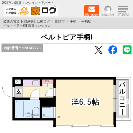
×
姫路市の賃貸マンション・アパート
問い合わせ
お気に入り
TOPページ
姫路の賃貸 お部屋探しは家ログ
姫路市
手柄
手柄駅
ベルトピア手柄Ⅰ 賃貸マンション
新築物件
ベルトピア手柄Ⅰ
物件番号/
1128347273
ペットOK物件
戸建物件
保証人不要物件
初期費用リーズナブル物件
都市ガス物件
路線·駅から探す