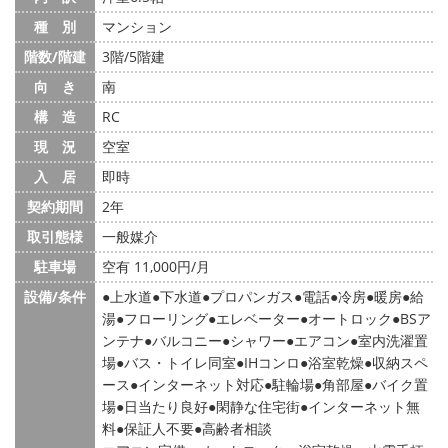
種 別
マンション
階数/階建
3階/5階建
向 き
南
構 造
RC
現 況
空室
入 居
即時
契約期間
2年
取引態様
一般媒介
駐車場
空有 11,000円/月
設備/条件
上水道
下水道
プロパンガス
電話
冷房
暖房
給
湯
フローリング
エレベーター
オートロック
BSア
ンテナ
バルコニー
シャワー
エアコン
室内洗濯置
場
バス・トイレ同室
IHコンロ
浴室乾燥
収納スペ
ース
インターネット対応
駐輪場
角部屋
バイク置
場
日当たり良好
閑静な住宅街
インターネット無
料
保証人不要
高齢者相談