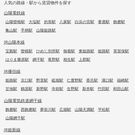
人気の路線・駅から賃貸物件を探す
山陽電鉄線
山陽曽根駅
大塩駅
的形駅
八家駅
白浜の宮駅
妻鹿駅
飾磨駅
亀山駅
手柄駅
山陽姫路駅
JR山陽本線
宝殿駅
曽根駅
ひめじ別所駅
御着駅
東姫路駅
姫路駅
英賀保駅
はりま勝原駅
網干駅
竜野駅
相生駅
上郡駅
JR播但線
姫路駅
京口駅
野里駅
砥堀駅
仁豊野駅
香呂駅
溝口駅
福崎駅
甘地駅
鶴居駅
新野駅
寺前駅
生野駅
新井駅
竹田駅
和田山駅
山陽電気鉄道網干線
飾磨駅
西飾磨駅
夢前川駅
広畑駅
山陽天満駅
平松駅
山陽網干駅
JR姫新線