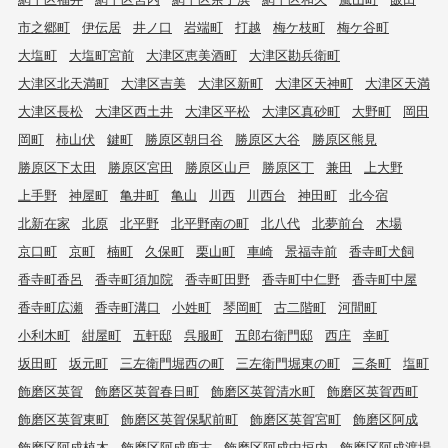
市之郷町
伊伝居
井ノ口
岩端町
打越
梅ケ枝町
梅ケ谷町
大塩町
大塩町宮前
大津区恵美酒町
大津区勘兵衛町
大津区北天満町
大津区吉美
大津区新町
大津区天神町
大津区天満
大津区長松
大津区西土井
大津区平松
大津区真砂町
大野町
岡田
岡町
柿山伏
鍵町
勝原区朝日谷
勝原区大谷
勝原区熊見
勝原区下太田
勝原区宮田
勝原区山戸
勝原区丁
兼田
上大野
上手野
神屋町
亀井町
亀山
川西
川西台
神田町
北今宿
北新在家
北原
北平野
北平野南の町
北八代
北夢前台
木場
京口町
京町
楠町
久保町
栗山町
車崎
景福寺前
香寺町犬飼
香寺町香呂
香寺町須加院
香寺町田野
香寺町中仁野
香寺町中屋
香寺町広瀬
香寺町溝口
小姓町
琴岡町
古二階町
河間町
小利木町
紺屋町
五軒邸
呉服町
五郎右衛門邸
西庄
幸町
坂田町
坂元町
三左衛門堀西の町
三左衛門堀東の町
三条町
塩町
飾磨区英賀
飾磨区英賀春日町
飾磨区英賀清水町
飾磨区英賀西町
飾磨区英賀東町
飾磨区英賀保駅前町
飾磨区英賀宮町
飾磨区阿成
飾磨区阿成植木
飾磨区阿成鹿古
飾磨区阿成中垣内
飾磨区阿成渡場