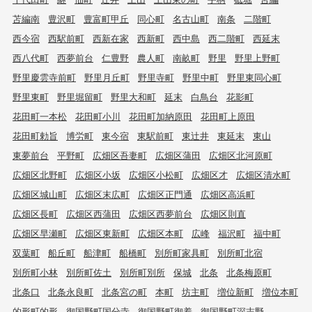
苫編南
豊沢町
豊富町甲丘
同心町
名古山町
南条
二階町
西今宿
西駅前町
西新在家
西新町
西中島
西二階町
西延末
西八代町
西夢前台
仁豊野
農人町
南畝町
野里
野里上野町
野里慶雲寺前町
野里月丘町
野里寺町
野里中町
野里東同心町
野里東町
野里堀留町
野里大和町
延末
白鳥台
花影町
花田町一本松
花田町小川
花田町加納原田
花田町上原田
花田町勅旨
博労町
東今宿
東駅前町
東辻井
東延末
東山
東夢前台
平野町
広畑区吾妻町
広畑区蒲田
広畑区北河原町
広畑区北野町
広畑区小坂
広畑区小松町
広畑区才
広畑区清水町
広畑区城山町
広畑区末広町
広畑区正門通
広畑区高浜町
広畑区長町
広畑区西蒲田
広畑区西夢前台
広畑区則直
広畑区早瀬町
広畑区東新町
広畑区本町
広峰
福沢町
福中町
双葉町
船丘町
船津町
船橋町
別所町家具町
別所町北宿
別所町小林
別所町佐土
別所町別所
保城
北条
北条梅原町
北条口
北条永良町
北条宮の町
本町
坊主町
増位新町
増位本町
的形町的形
御国野町国分寺
御国野町御着
御国野町深志野