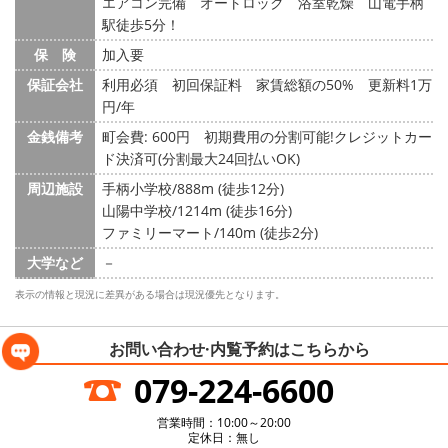
エアコン完備 オートロック 浴室乾燥 山電手柄
駅徒歩5分！
保 険
加入要
保証会社
利用必須 初回保証料 家賃総額の50% 更新料1万
円/年
金銭備考
町会費: 600円
初期費用の分割可能!クレジットカー
ド決済可(分割最大24回払いOK)
周辺施設
手柄小学校/888m (徒歩12分)
山陽中学校/1214m (徒歩16分)
ファミリーマート/140m (徒歩2分)
大学など
－
表示の情報と現況に差異がある場合は現況優先となります。
お問い合わせ·内覧予約は
こちらから
079-224-6600
営業時間：10:00～20:00
定休日：無し