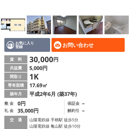
地域から探す
地図から探す
スタッフ
店舗情報·アクセス
お気に入り
お問い合わせ
登録
会社概要
30,000
円
賃 料
5,000円
共益費
メールでお問い合わせ
1K
間取り
17.69㎡
専有面積
平成2年6月 (築37年)
築年月
0円
－
敷 金
保証金
35,000円
－
礼 金
解約引
交 通
山陽電鉄線 手柄駅 徒歩5分
山陽電鉄線 亀山駅 徒歩10分