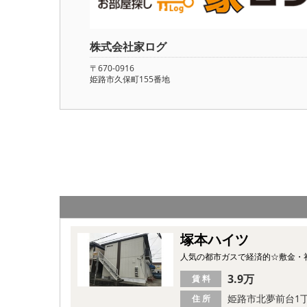
株式会社家ログ
〒670-0916
姫路市久保町155番地
塚本ハイツ
人気の都市ガスで経済的☆敷金・礼
3.9万
賃 料
姫路市北夢前台1
住 所