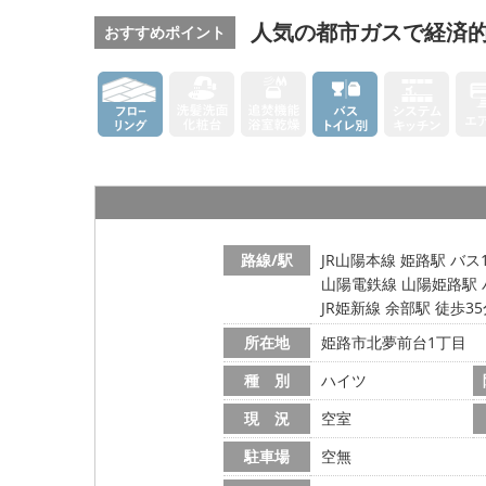
人気の都市ガスで経済的
おすすめポイント
路線/駅
JR山陽本線 姫路駅 バス
山陽電鉄線 山陽姫路駅 
JR姫新線 余部駅 徒歩3
所在地
姫路市北夢前台1丁目
種 別
ハイツ
現 況
空室
駐車場
空無