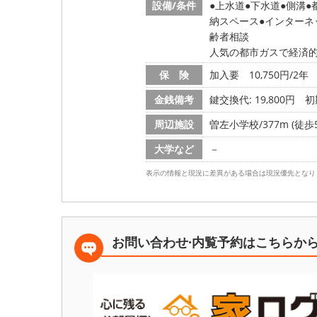
設備/条件
上水道
下水道
側溝
納スペース
インターネ
齢者相談
人気の都市ガスで経済的
保 険
加入要 10,750円/2年
金銭備考
鍵交換代: 19,800円
初
周辺施設
曽左小学校/377m (徒歩
大学など
－
表示の情報と現況に差異がある場合は現況優先となり
お問い合わせ·内覧予約は
こちらか