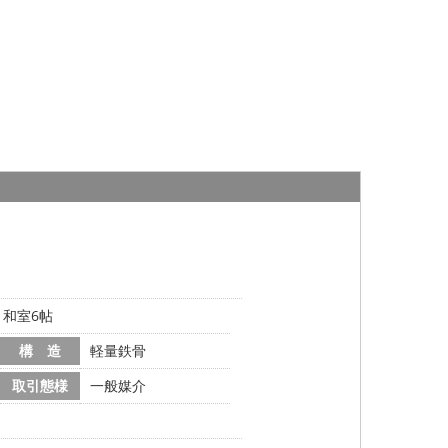
、和室6帖
構 造
軽量鉄骨
取引態様
一般媒介