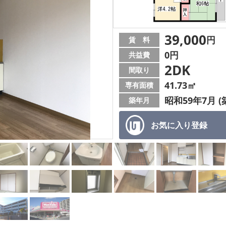
39,000
円
賃 料
0円
共益費
2DK
間取り
41.73㎡
専有面積
昭和59年7月 (
築年月
お気に入り
登録