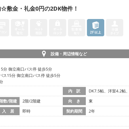
☆敷金・礼金0円の2DK物件！
設備・周辺情報など
15分 御立南口バス停 徒歩5分
バス15分 御立南口バス停 徒歩5分
5分
内 訳
DK7.5帖、洋室4.2帖
階数/階建
2階/2階建
向 き
東
入 居
即時
契約期間
2年