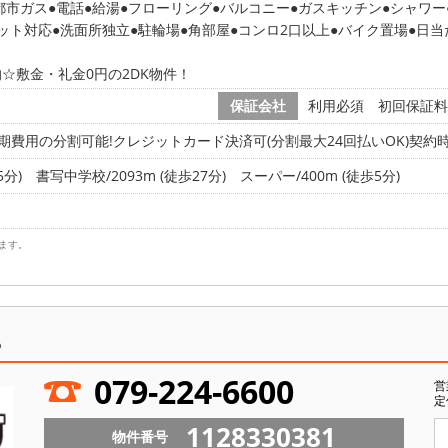
都市ガス
電話
給湯
フローリング
バルコニー
ガスキッチン
シャワー
ット対応
洗面所独立
駐輪場
角部屋
コンロ2口以上
バイク置場
日当
☆敷金・礼金0円の2DK物件！
保証会社
利用必須 初回保証料 2
期費用の分割可能!クレジットカード決済可(分割最大24回払いOK)契約時清
5分)
書写中学校/2093m (徒歩27分)
スーパー/400m (徒歩5分)
ます。
ら
079-224-6600
営
定
1128330381
物件番号