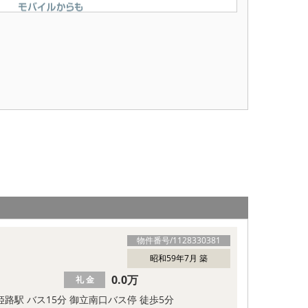
物件番号/
1128330381
昭和59年7月 築
0.0万
礼 金
 姫路駅 バス15分 御立南口バス停 徒歩5分