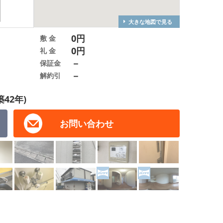
大きな地図で見る
0円
敷 金
0円
礼 金
－
保証金
－
解約引
築42年)
お問い合わせ