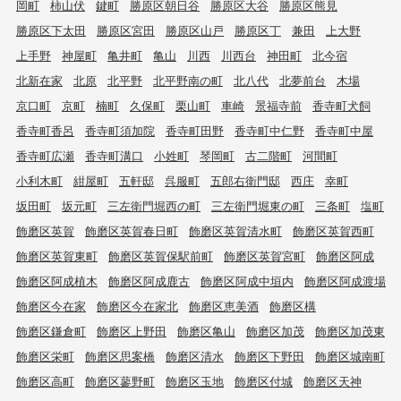
岡町
柿山伏
鍵町
勝原区朝日谷
勝原区大谷
勝原区熊見
勝原区下太田
勝原区宮田
勝原区山戸
勝原区丁
兼田
上大野
上手野
神屋町
亀井町
亀山
川西
川西台
神田町
北今宿
北新在家
北原
北平野
北平野南の町
北八代
北夢前台
木場
京口町
京町
楠町
久保町
栗山町
車崎
景福寺前
香寺町犬飼
香寺町香呂
香寺町須加院
香寺町田野
香寺町中仁野
香寺町中屋
香寺町広瀬
香寺町溝口
小姓町
琴岡町
古二階町
河間町
小利木町
紺屋町
五軒邸
呉服町
五郎右衛門邸
西庄
幸町
坂田町
坂元町
三左衛門堀西の町
三左衛門堀東の町
三条町
塩町
飾磨区英賀
飾磨区英賀春日町
飾磨区英賀清水町
飾磨区英賀西町
飾磨区英賀東町
飾磨区英賀保駅前町
飾磨区英賀宮町
飾磨区阿成
飾磨区阿成植木
飾磨区阿成鹿古
飾磨区阿成中垣内
飾磨区阿成渡場
飾磨区今在家
飾磨区今在家北
飾磨区恵美酒
飾磨区構
飾磨区鎌倉町
飾磨区上野田
飾磨区亀山
飾磨区加茂
飾磨区加茂東
飾磨区栄町
飾磨区思案橋
飾磨区清水
飾磨区下野田
飾磨区城南町
飾磨区高町
飾磨区蓼野町
飾磨区玉地
飾磨区付城
飾磨区天神