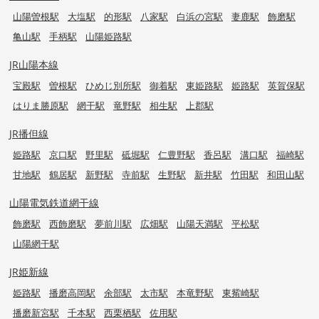
山陽曽根駅
大塩駅
的形駅
八家駅
白浜の宮駅
妻鹿駅
飾磨駅
亀山駅
手柄駅
山陽姫路駅
JR山陽本線
宝殿駅
曽根駅
ひめじ別所駅
御着駅
東姫路駅
姫路駅
英賀保駅
はりま勝原駅
網干駅
竜野駅
相生駅
上郡駅
JR播但線
姫路駅
京口駅
野里駅
砥堀駅
仁豊野駅
香呂駅
溝口駅
福崎駅
甘地駅
鶴居駅
新野駅
寺前駅
生野駅
新井駅
竹田駅
和田山駅
山陽電気鉄道網干線
飾磨駅
西飾磨駅
夢前川駅
広畑駅
山陽天満駅
平松駅
山陽網干駅
JR姫新線
姫路駅
播磨高岡駅
余部駅
太市駅
本竜野駅
東觜崎駅
播磨新宮駅
千本駅
西栗栖駅
佐用駅