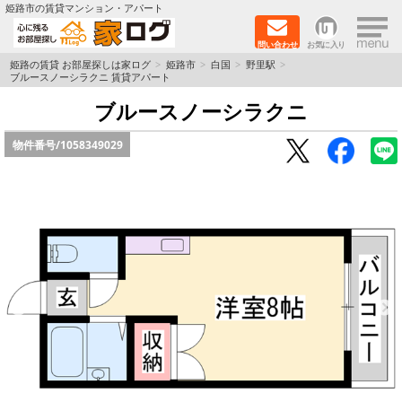
×
姫路市の賃貸マンション・アパート
問い合わせ
お気に入り
TOPページ
姫路の賃貸 お部屋探しは家ログ
姫路市
白国
野里駅
ブルースノーシラクニ 賃貸アパート
新築物件
ブルースノーシラクニ
物件番号/
1058349029
ペットOK物件
戸建物件
保証人不要物件
初期費用リーズナブル物件
都市ガス物件
路線·駅から探す