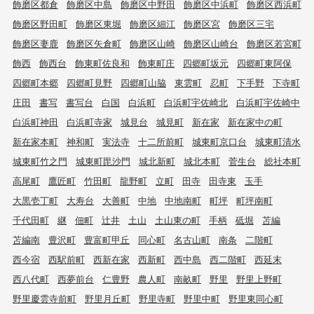
飾磨区都倉
飾磨区中島
飾磨区中野田
飾磨区中浜町
飾磨区西浜町
飾磨区野田町
飾磨区東堀
飾磨区細江
飾磨区宮
飾磨区三宅
飾磨区妻鹿
飾磨区矢倉町
飾磨区山崎
飾磨区山崎台
飾磨区若宮町
飾西
飾西台
飾東町佐良和
飾東町庄
四郷町坂元
四郷町東阿保
四郷町本郷
四郷町見野
四郷町山脇
東雲町
忍町
下手野
下寺町
庄田
書写
書写台
白国
白浜町
白浜町宇佐崎北
白浜町宇佐崎中
白浜町神田
白浜町寺家
城見台
城見町
新在家
新在家中の町
新在家本町
神和町
実法寺
十二所前町
城東町京口台
城東町清水
城東町竹之門
城東町毘沙門
城北新町
城北本町
菅生台
総社本町
高尾町
鷹匠町
竹田町
龍野町
立町
田寺
田寺東
玉手
大黒壱丁町
大寿台
大善町
中地
中地南町
町坪
町坪南町
千代田町
継
佃町
辻井
土山
土山東の町
手柄
砥堀
苫編
苫編南
豊沢町
豊富町甲丘
同心町
名古山町
南条
二階町
西今宿
西駅前町
西新在家
西新町
西中島
西二階町
西延末
西八代町
西夢前台
仁豊野
農人町
南畝町
野里
野里上野町
野里慶雲寺前町
野里月丘町
野里寺町
野里中町
野里東同心町