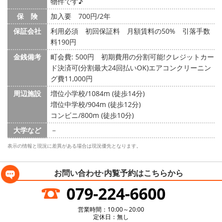
物件です♪
保 険
加入要 700円/2年
保証会社
利用必須 初回保証料 月額賃料の50% 引落手数
料190円
金銭備考
町会費: 500円
初期費用の分割可能!クレジットカー
ド決済可(分割最大24回払いOK)エアコンクリーニン
グ費11,000円
周辺施設
増位小学校/1084m (徒歩14分)
増位中学校/904m (徒歩12分)
コンビニ/800m (徒歩10分)
大学など
－
表示の情報と現況に差異がある場合は現況優先となります。
お問い合わせ·内覧予約は
こちらから
079-224-6600
営業時間：10:00～20:00
定休日：無し