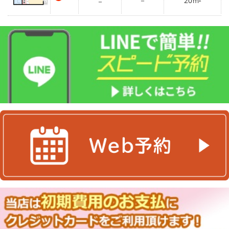
－
20
－
m²