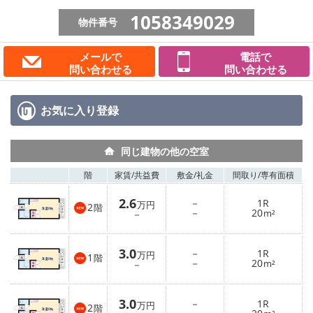
1058349029
物件番号
メールで
電話で
問い合わせる
問い合わせる
お気に入り
登録
同じ建物の他の空室
階
家賃/
共益費
敷金/
礼金
間取り/
専有面積
2.6
－
1R
万円
2
階
－
20
－
m²
3.0
－
1R
万円
1
階
－
20
－
m²
3.0
－
1R
万円
2
階