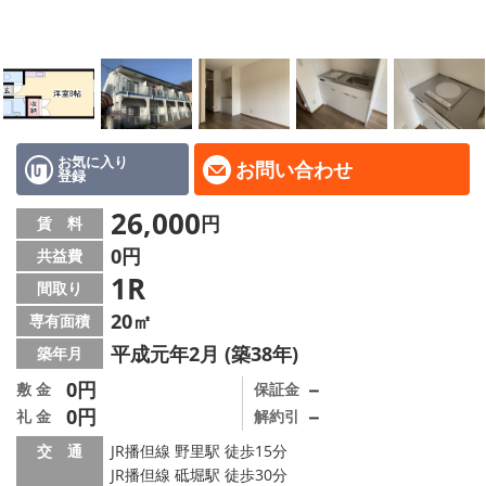
地域から探す
地図から探す
スタッフ
店舗情報·アクセス
お気に入り
お問い合わせ
登録
会社概要
26,000
円
賃 料
0円
共益費
メールでお問い合わせ
1R
間取り
20㎡
専有面積
平成元年2月 (築38年)
築年月
0円
－
敷 金
保証金
0円
－
礼 金
解約引
交 通
JR播但線 野里駅 徒歩15分
JR播但線 砥堀駅 徒歩30分