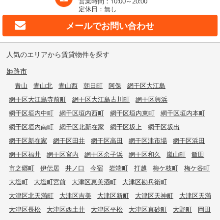
営業時間：10:00～20:00
定休日：無し
メールで
お問い合わせ
人気のエリアから賃貸物件を探す
姫路市
青山
青山北
青山西
朝日町
阿保
網干区大江島
網干区大江島寺前町
網干区大江島古川町
網干区興浜
網干区垣内中町
網干区垣内西町
網干区垣内東町
網干区垣内本町
網干区垣内南町
網干区北新在家
網干区坂上
網干区坂出
網干区新在家
網干区田井
網干区高田
網干区津市場
網干区浜田
網干区福井
網干区宮内
網干区余子浜
網干区和久
嵐山町
飯田
市之郷町
伊伝居
井ノ口
今宿
岩端町
打越
梅ケ枝町
梅ケ谷町
大塩町
大塩町宮前
大津区恵美酒町
大津区勘兵衛町
大津区北天満町
大津区吉美
大津区新町
大津区天神町
大津区天満
大津区長松
大津区西土井
大津区平松
大津区真砂町
大野町
岡田