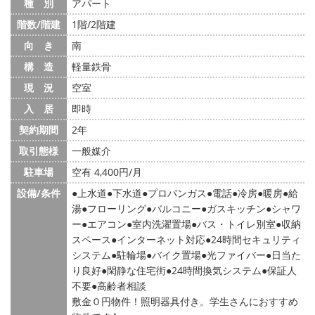
種 別
アパート
階数/階建
1階/2階建
向 き
南
構 造
軽量鉄骨
現 況
空室
入 居
即時
契約期間
2年
取引態様
一般媒介
駐車場
空有 4,400円/月
設備/条件
上水道
下水道
プロパンガス
電話
冷房
暖房
給
湯
フローリング
バルコニー
ガスキッチン
シャワ
ー
エアコン
室内洗濯置場
バス・トイレ別室
収納
スペース
インターネット対応
24時間セキュリティ
システム
駐輪場
バイク置場
光ファイバー
日当た
り良好
閑静な住宅街
24時間換気システム
保証人
不要
高齢者相談
敷金０円物件！照明器具付き。学生さんにおすすめ