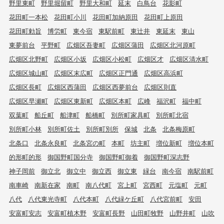
野里東町
野里堀留町
野里大和町
延末
白鳥台
花影町
花田町一本松
花田町小川
花田町加納原田
花田町上原田
花田町勅旨
博労町
東今宿
東駅前町
東辻井
東延末
東山
東夢前台
平野町
広畑区吾妻町
広畑区蒲田
広畑区北河原町
広畑区北野町
広畑区小坂
広畑区小松町
広畑区才
広畑区清水町
広畑区城山町
広畑区末広町
広畑区正門通
広畑区高浜町
広畑区長町
広畑区西蒲田
広畑区西夢前台
広畑区則直
広畑区早瀬町
広畑区東新町
広畑区本町
広峰
福沢町
福中町
双葉町
船丘町
船津町
船橋町
別所町家具町
別所町北宿
別所町小林
別所町佐土
別所町別所
保城
北条
北条梅原町
北条口
北条永良町
北条宮の町
本町
坊主町
増位新町
増位本町
的形町的形
御国野町国分寺
御国野町御着
御国野町深志野
神子岡前
御立北
御立中
御立西
御立東
緑台
南今宿
南駅前町
南車崎
南新在家
南町
南八代町
宮上町
宮西町
元塩町
元町
八代
八代東光寺町
八代本町
八代緑ケ丘町
八代宮前町
安田
安富町安志
安富町植木野
安富町長野
山田町牧野
山野井町
山吹