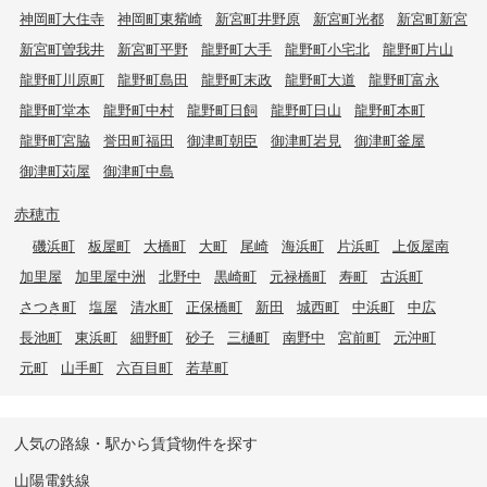
神岡町大住寺
神岡町東觜崎
新宮町井野原
新宮町光都
新宮町新宮
新宮町曽我井
新宮町平野
龍野町大手
龍野町小宅北
龍野町片山
龍野町川原町
龍野町島田
龍野町末政
龍野町大道
龍野町富永
龍野町堂本
龍野町中村
龍野町日飼
龍野町日山
龍野町本町
龍野町宮脇
誉田町福田
御津町朝臣
御津町岩見
御津町釜屋
御津町苅屋
御津町中島
赤穂市
磯浜町
板屋町
大橋町
大町
尾崎
海浜町
片浜町
上仮屋南
加里屋
加里屋中洲
北野中
黒崎町
元禄橋町
寿町
古浜町
さつき町
塩屋
清水町
正保橋町
新田
城西町
中浜町
中広
長池町
東浜町
細野町
砂子
三樋町
南野中
宮前町
元沖町
元町
山手町
六百目町
若草町
人気の路線・駅から賃貸物件を探す
山陽電鉄線