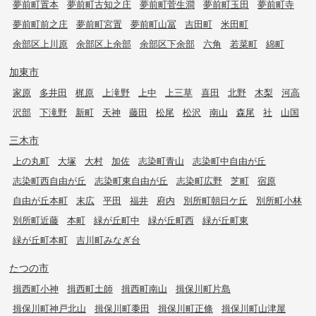
夢前町置本
夢前町古知之庄
夢前町菅生澗
夢前町玉田
夢前町寺
夢前町前之庄
夢前町宮置
夢前町山冨
吉田町
米田町
余部区上川原
余部区上余部
余部区下余部
六角
若菜町
綿町
加東市
家原
多井田
梶原
上滝野
上中
上三草
喜田
北野
木梨
河高
沢部
下滝野
新町
天神
藤田
松尾
松沢
南山
森尾
社
山国
三木市
上の丸町
大塚
大村
加佐
志染町青山
志染町中自由が丘
志染町西自由が丘
志染町東自由が丘
志染町広野
芝町
宿原
自由が丘本町
末広
平田
福井
府内
別所町朝日ケ丘
別所町小林
別所町近藤
本町
緑が丘町中
緑が丘町西
緑が丘町東
緑が丘町本町
吉川町みなぎ台
たつの市
揖西町小神
揖西町土師
揖西町南山
揖保川町片島
揖保川町神戸北山
揖保川町黍田
揖保川町正條
揖保川町山津屋