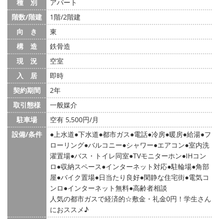
種 別
アパート
階数/階建
1階/2階建
向 き
東
構 造
鉄骨造
現 況
空室
入 居
即時
契約期間
2年
取引態様
一般媒介
駐車場
空有 5,500円/月
設備/条件
上水道
下水道
都市ガス
電話
冷房
暖房
給湯
フ
ローリング
バルコニー
シャワー
エアコン
室内洗
濯置場
バス・トイレ同室
TVモニターホン
IHコン
ロ
収納スペース
インターネット対応
駐輪場
角部
屋
バイク置場
日当たり良好
閑静な住宅街
電気コ
ンロ
インターネット無料
高齢者相談
人気の都市ガスで経済的☆敷金・礼金0円！学生さん
におススメ♪