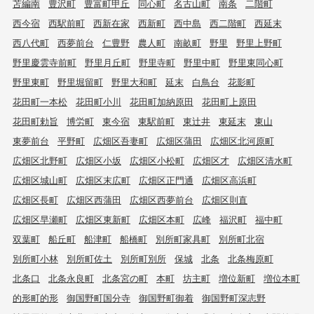
苫編南
豊沢町
豊富町甲丘
同心町
名古山町
南条
二階町
西今宿
西駅前町
西新在家
西新町
西中島
西二階町
西延末
西八代町
西夢前台
仁豊野
農人町
南畝町
野里
野里上野町
野里慶雲寺前町
野里月丘町
野里寺町
野里中町
野里東同心町
野里東町
野里堀留町
野里大和町
延末
白鳥台
花影町
花田町一本松
花田町小川
花田町加納原田
花田町上原田
花田町勅旨
博労町
東今宿
東駅前町
東辻井
東延末
東山
東夢前台
平野町
広畑区吾妻町
広畑区蒲田
広畑区北河原町
広畑区北野町
広畑区小坂
広畑区小松町
広畑区才
広畑区清水町
広畑区城山町
広畑区末広町
広畑区正門通
広畑区高浜町
広畑区長町
広畑区西蒲田
広畑区西夢前台
広畑区則直
広畑区早瀬町
広畑区東新町
広畑区本町
広峰
福沢町
福中町
双葉町
船丘町
船津町
船橋町
別所町家具町
別所町北宿
別所町小林
別所町佐土
別所町別所
保城
北条
北条梅原町
北条口
北条永良町
北条宮の町
本町
坊主町
増位新町
増位本町
的形町的形
御国野町国分寺
御国野町御着
御国野町深志野