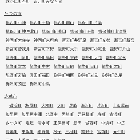
緑が丘町本町
吉川町みなぎ台
たつの市
揖西町小神
揖西町土師
揖西町南山
揖保川町片島
揖保川町神戸北山
揖保川町黍田
揖保川町正條
揖保川町山津屋
神岡町大住寺
神岡町東觜崎
新宮町井野原
新宮町光都
新宮町新宮
新宮町曽我井
新宮町平野
龍野町大手
龍野町小宅北
龍野町片山
龍野町川原町
龍野町島田
龍野町末政
龍野町大道
龍野町富永
龍野町堂本
龍野町中村
龍野町日飼
龍野町日山
龍野町本町
龍野町宮脇
誉田町福田
御津町朝臣
御津町岩見
御津町釜屋
御津町苅屋
御津町中島
赤穂市
磯浜町
板屋町
大橋町
大町
尾崎
海浜町
片浜町
上仮屋南
加里屋
加里屋中洲
北野中
黒崎町
元禄橋町
寿町
古浜町
さつき町
塩屋
清水町
正保橋町
新田
城西町
中浜町
中広
長池町
東浜町
細野町
砂子
三樋町
南野中
宮前町
元沖町