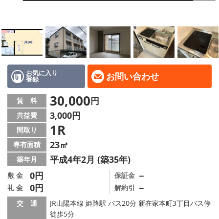
地域から探す
地図から探す
スタッフ
店舗情報·アクセス
お気に入り
お問い合わせ
登録
会社概要
30,000
円
賃 料
3,000円
共益費
メールでお問い合わせ
1R
間取り
23㎡
専有面積
平成4年2月 (築35年)
築年月
0円
－
敷 金
保証金
0円
－
礼 金
解約引
交 通
JR山陽本線 姫路駅 バス20分 新在家本町3丁目バス停
徒歩5分