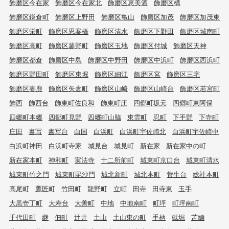
飾磨区今在家
飾磨区今在家北
飾磨区恵美酒
飾磨区構
飾磨区鎌倉町
飾磨区上野田
飾磨区亀山
飾磨区加茂
飾磨区加茂東
飾磨区栄町
飾磨区思案橋
飾磨区清水
飾磨区下野田
飾磨区城南町
飾磨区高町
飾磨区蓼野町
飾磨区玉地
飾磨区付城
飾磨区天神
飾磨区都倉
飾磨区中島
飾磨区中野田
飾磨区中浜町
飾磨区西浜町
飾磨区野田町
飾磨区東堀
飾磨区細江
飾磨区宮
飾磨区三宅
飾磨区妻鹿
飾磨区矢倉町
飾磨区山崎
飾磨区山崎台
飾磨区若宮町
飾西
飾西台
飾東町佐良和
飾東町庄
四郷町坂元
四郷町東阿保
四郷町本郷
四郷町見野
四郷町山脇
東雲町
忍町
下手野
下寺町
庄田
書写
書写台
白国
白浜町
白浜町宇佐崎北
白浜町宇佐崎中
白浜町神田
白浜町寺家
城見台
城見町
新在家
新在家中の町
新在家本町
神和町
実法寺
十二所前町
城東町京口台
城東町清水
城東町竹之門
城東町毘沙門
城北新町
城北本町
菅生台
総社本町
高尾町
鷹匠町
竹田町
龍野町
立町
田寺
田寺東
玉手
大黒壱丁町
大寿台
大善町
中地
中地南町
町坪
町坪南町
千代田町
継
佃町
辻井
土山
土山東の町
手柄
砥堀
苫編