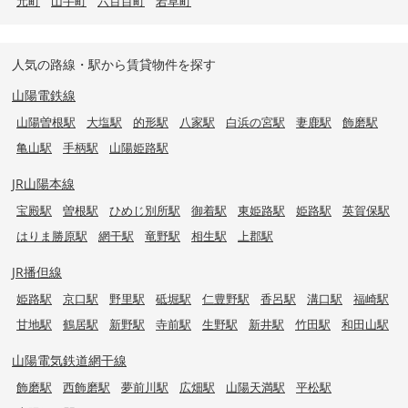
元町
山手町
六百目町
若草町
人気の路線・駅から賃貸物件を探す
山陽電鉄線
山陽曽根駅
大塩駅
的形駅
八家駅
白浜の宮駅
妻鹿駅
飾磨駅
亀山駅
手柄駅
山陽姫路駅
JR山陽本線
宝殿駅
曽根駅
ひめじ別所駅
御着駅
東姫路駅
姫路駅
英賀保駅
はりま勝原駅
網干駅
竜野駅
相生駅
上郡駅
JR播但線
姫路駅
京口駅
野里駅
砥堀駅
仁豊野駅
香呂駅
溝口駅
福崎駅
甘地駅
鶴居駅
新野駅
寺前駅
生野駅
新井駅
竹田駅
和田山駅
山陽電気鉄道網干線
飾磨駅
西飾磨駅
夢前川駅
広畑駅
山陽天満駅
平松駅