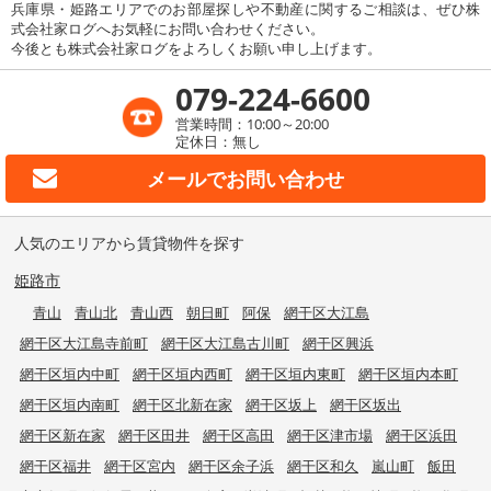
兵庫県・姫路エリアでのお部屋探しや不動産に関するご相談は、ぜひ株
式会社家ログへお気軽にお問い合わせください。
今後とも株式会社家ログをよろしくお願い申し上げます。
079-224-6600
営業時間：10:00～20:00
定休日：無し
メールで
お問い合わせ
人気のエリアから賃貸物件を探す
姫路市
青山
青山北
青山西
朝日町
阿保
網干区大江島
網干区大江島寺前町
網干区大江島古川町
網干区興浜
網干区垣内中町
網干区垣内西町
網干区垣内東町
網干区垣内本町
網干区垣内南町
網干区北新在家
網干区坂上
網干区坂出
網干区新在家
網干区田井
網干区高田
網干区津市場
網干区浜田
網干区福井
網干区宮内
網干区余子浜
網干区和久
嵐山町
飯田