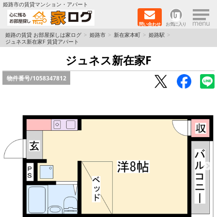
×
姫路市の賃貸マンション・アパート
問い合わせ
お気に入り
TOPページ
姫路の賃貸 お部屋探しは家ログ
姫路市
新在家本町
姫路駅
ジュネス新在家F 賃貸アパート
新築物件
ジュネス新在家F
物件番号/
1058347812
ペットOK物件
戸建物件
保証人不要物件
初期費用リーズナブル物件
都市ガス物件
路線·駅から探す