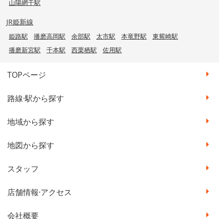
山陽網干駅
JR姫新線
姫路駅
播磨高岡駅
余部駅
太市駅
本竜野駅
東觜崎駅
播磨新宮駅
千本駅
西栗栖駅
佐用駅
TOPページ
路線·駅から探す
地域から探す
地図から探す
スタッフ
店舗情報·アクセス
会社概要