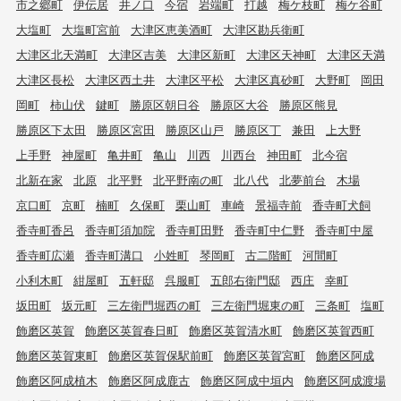
市之郷町
伊伝居
井ノ口
今宿
岩端町
打越
梅ケ枝町
梅ケ谷町
大塩町
大塩町宮前
大津区恵美酒町
大津区勘兵衛町
大津区北天満町
大津区吉美
大津区新町
大津区天神町
大津区天満
大津区長松
大津区西土井
大津区平松
大津区真砂町
大野町
岡田
岡町
柿山伏
鍵町
勝原区朝日谷
勝原区大谷
勝原区熊見
勝原区下太田
勝原区宮田
勝原区山戸
勝原区丁
兼田
上大野
上手野
神屋町
亀井町
亀山
川西
川西台
神田町
北今宿
北新在家
北原
北平野
北平野南の町
北八代
北夢前台
木場
京口町
京町
楠町
久保町
栗山町
車崎
景福寺前
香寺町犬飼
香寺町香呂
香寺町須加院
香寺町田野
香寺町中仁野
香寺町中屋
香寺町広瀬
香寺町溝口
小姓町
琴岡町
古二階町
河間町
小利木町
紺屋町
五軒邸
呉服町
五郎右衛門邸
西庄
幸町
坂田町
坂元町
三左衛門堀西の町
三左衛門堀東の町
三条町
塩町
飾磨区英賀
飾磨区英賀春日町
飾磨区英賀清水町
飾磨区英賀西町
飾磨区英賀東町
飾磨区英賀保駅前町
飾磨区英賀宮町
飾磨区阿成
飾磨区阿成植木
飾磨区阿成鹿古
飾磨区阿成中垣内
飾磨区阿成渡場