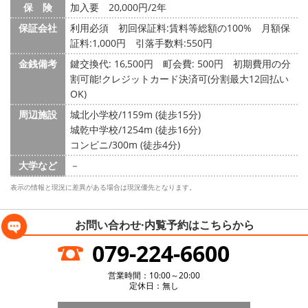
保 険
加入要 20,000円/2年
保証会社
利用必須 初回保証料:賃料等総額の100% 月額保
証料:1,000円 引落手数料:550円
金銭備考
鍵交換代: 16,500円
町会費: 500円
初期費用の分
割可能!クレジットカード決済可(分割最大12回払い
OK)
周辺施設
城北小学校/1159m (徒歩15分)
城乾中学校/1254m (徒歩16分)
コンビニ/300m (徒歩4分)
大学など
－
表示の情報と現況に差異がある場合は現況優先となります。
お問い合わせ·内覧予約は
こちらから
079-224-6600
営業時間：10:00～20:00
定休日：無し