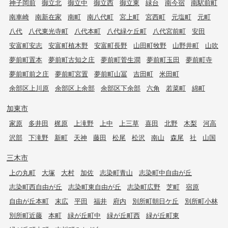
神子岡前
御立北
御立中
御立西
御立東
緑台
南今宿
南駅前町
南車崎
南新在家
南町
南八代町
宮上町
宮西町
元塩町
元町
八代
八代東光寺町
八代本町
八代緑ケ丘町
八代宮前町
安田
安富町安志
安富町植木野
安富町長野
山田町牧野
山野井町
山吹
夢前町置本
夢前町古知之庄
夢前町菅生澗
夢前町玉田
夢前町寺
夢前町前之庄
夢前町宮置
夢前町山冨
吉田町
米田町
余部区上川原
余部区上余部
余部区下余部
六角
若菜町
綿町
加東市
家原
多井田
梶原
上滝野
上中
上三草
喜田
北野
木梨
河高
沢部
下滝野
新町
天神
藤田
松尾
松沢
南山
森尾
社
山国
三木市
上の丸町
大塚
大村
加佐
志染町青山
志染町中自由が丘
志染町西自由が丘
志染町東自由が丘
志染町広野
芝町
宿原
自由が丘本町
末広
平田
福井
府内
別所町朝日ケ丘
別所町小林
別所町近藤
本町
緑が丘町中
緑が丘町西
緑が丘町東