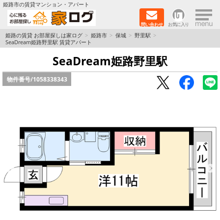
×
姫路市の賃貸マンション・アパート
問い合わせ
お気に入り
TOPページ
姫路の賃貸 お部屋探しは家ログ
姫路市
保城
野里駅
SeaDream姫路野里駅 賃貸アパート
新築物件
SeaDream姫路野里駅
物件番号/
1058338343
ペットOK物件
戸建物件
保証人不要物件
初期費用リーズナブル物件
都市ガス物件
路線·駅から探す