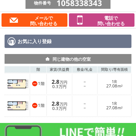
1058338343
物件番号
メールで
電話で
問い合わせる
問い合わせる
お気に入り
登録
同じ建物の他の空室
階
家賃/
共益費
敷金/
礼金
間取り/
専有面積
2.8
－
1R
万円
1
階
－
27.08
0.3
m²
万円
2.8
－
1R
万円
1
階
－
27.08
0.3
m²
万円