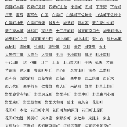
四郷町本郷
四郷町見野
四郷町山脇
東雲町
忍町
下手野
下寺町
庄田
書写
書写台
白国
白浜町
白浜町宇佐崎北
白浜町宇佐崎中
白浜町神田
白浜町寺家
城見台
城見町
新在家
新在家中の町
新在家本町
神和町
実法寺
十二所前町
城東町京口台
城東町清水
城東町竹之門
城東町毘沙門
城北新町
城北本町
菅生台
総社本町
高尾町
鷹匠町
竹田町
龍野町
立町
田寺
田寺東
玉手
大黒壱丁町
大寿台
大善町
中地
中地南町
町坪
町坪南町
千代田町
継
佃町
辻井
土山
土山東の町
手柄
砥堀
苫編
苫編南
豊沢町
豊富町甲丘
同心町
名古山町
南条
二階町
西今宿
西駅前町
西新在家
西新町
西中島
西二階町
西延末
西八代町
西夢前台
仁豊野
農人町
南畝町
野里
野里上野町
野里慶雲寺前町
野里月丘町
野里寺町
野里中町
野里東同心町
野里東町
野里堀留町
野里大和町
延末
白鳥台
花影町
花田町一本松
花田町小川
花田町加納原田
花田町上原田
花田町勅旨
博労町
東今宿
東駅前町
東辻井
東延末
東山
東夢前台
平野町
広畑区吾妻町
広畑区蒲田
広畑区北河原町