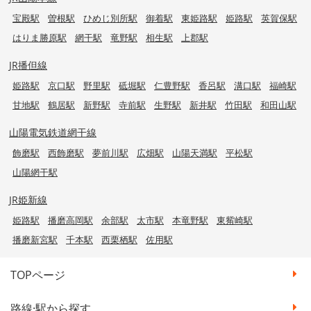
宝殿駅
曽根駅
ひめじ別所駅
御着駅
東姫路駅
姫路駅
英賀保駅
はりま勝原駅
網干駅
竜野駅
相生駅
上郡駅
JR播但線
姫路駅
京口駅
野里駅
砥堀駅
仁豊野駅
香呂駅
溝口駅
福崎駅
甘地駅
鶴居駅
新野駅
寺前駅
生野駅
新井駅
竹田駅
和田山駅
山陽電気鉄道網干線
飾磨駅
西飾磨駅
夢前川駅
広畑駅
山陽天満駅
平松駅
山陽網干駅
JR姫新線
姫路駅
播磨高岡駅
余部駅
太市駅
本竜野駅
東觜崎駅
播磨新宮駅
千本駅
西栗栖駅
佐用駅
TOPページ
路線·駅から探す