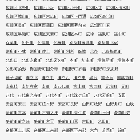
広畑区北野町
広畑区小坂
広畑区小松町
広畑区才
広畑区清水町
広畑区城山町
広畑区末広町
広畑区正門通
広畑区高浜町
広畑区長町
広畑区西蒲田
広畑区西夢前台
広畑区則直
広畑区早瀬町
広畑区東新町
広畑区本町
広峰
福沢町
福中町
双葉町
船丘町
船津町
船橋町
別所町家具町
別所町北宿
別所町小林
別所町佐土
別所町別所
保城
北条
北条梅原町
北条口
北条永良町
北条宮の町
本町
坊主町
増位新町
増位本町
的形町的形
御国野町国分寺
御国野町御着
御国野町深志野
神子岡前
御立北
御立中
御立西
御立東
緑台
南今宿
南駅前町
南車崎
南新在家
南町
南八代町
宮上町
宮西町
元塩町
元町
八代
八代東光寺町
八代本町
八代緑ケ丘町
八代宮前町
安田
安富町安志
安富町植木野
安富町長野
山田町牧野
山野井町
山吹
夢前町置本
夢前町古知之庄
夢前町菅生澗
夢前町玉田
夢前町寺
夢前町前之庄
夢前町宮置
夢前町山冨
吉田町
米田町
余部区上川原
余部区上余部
余部区下余部
六角
若菜町
綿町