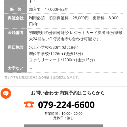
ト！
保 険
加入要 17,000円/2年
保証会社
利用必須 初回保証料 28,000円 更新料 8,000
円/年
金銭備考
初期費用の分割可能!クレジットカード決済可(分割最
大24回払いOK)現地待ち合わせ可能です。
周辺施設
水上小学校/580m (徒歩8分)
増位中学校/1226m (徒歩16分)
ファミリーマート/1200m (徒歩15分)
大学など
－
表示の情報と現況に差異がある場合は現況優先となります。
お問い合わせ·内覧予約は
こちらから
079-224-6600
営業時間：10:00～20:00
定休日：無し