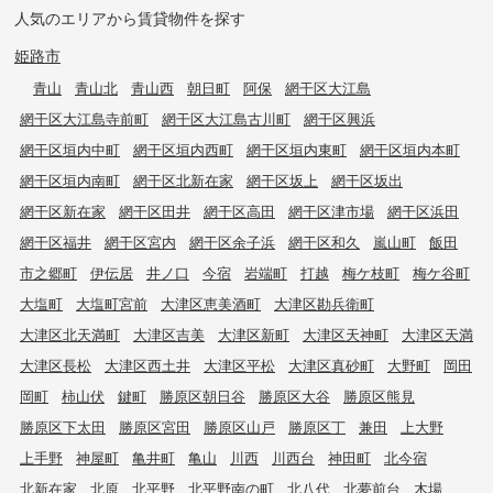
人気のエリアから賃貸物件を探す
姫路市
青山
青山北
青山西
朝日町
阿保
網干区大江島
網干区大江島寺前町
網干区大江島古川町
網干区興浜
網干区垣内中町
網干区垣内西町
網干区垣内東町
網干区垣内本町
網干区垣内南町
網干区北新在家
網干区坂上
網干区坂出
網干区新在家
網干区田井
網干区高田
網干区津市場
網干区浜田
網干区福井
網干区宮内
網干区余子浜
網干区和久
嵐山町
飯田
市之郷町
伊伝居
井ノ口
今宿
岩端町
打越
梅ケ枝町
梅ケ谷町
大塩町
大塩町宮前
大津区恵美酒町
大津区勘兵衛町
大津区北天満町
大津区吉美
大津区新町
大津区天神町
大津区天満
大津区長松
大津区西土井
大津区平松
大津区真砂町
大野町
岡田
岡町
柿山伏
鍵町
勝原区朝日谷
勝原区大谷
勝原区熊見
勝原区下太田
勝原区宮田
勝原区山戸
勝原区丁
兼田
上大野
上手野
神屋町
亀井町
亀山
川西
川西台
神田町
北今宿
北新在家
北原
北平野
北平野南の町
北八代
北夢前台
木場