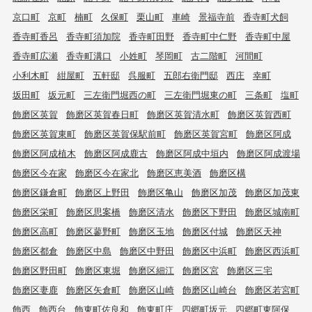
京口町
京町
楠町
久保町
栗山町
車崎
景福寺前
香寺町犬飼
香寺町香呂
香寺町須加院
香寺町田野
香寺町中仁野
香寺町中屋
香寺町広瀬
香寺町溝口
小姓町
琴岡町
古二階町
河間町
小利木町
紺屋町
五軒邸
呉服町
五郎右衛門邸
西庄
幸町
坂田町
坂元町
三左衛門堀西の町
三左衛門堀東の町
三条町
塩町
飾磨区英賀
飾磨区英賀春日町
飾磨区英賀清水町
飾磨区英賀西町
飾磨区英賀東町
飾磨区英賀保駅前町
飾磨区英賀宮町
飾磨区阿成
飾磨区阿成植木
飾磨区阿成鹿古
飾磨区阿成中垣内
飾磨区阿成渡場
飾磨区今在家
飾磨区今在家北
飾磨区恵美酒
飾磨区構
飾磨区鎌倉町
飾磨区上野田
飾磨区亀山
飾磨区加茂
飾磨区加茂東
飾磨区栄町
飾磨区思案橋
飾磨区清水
飾磨区下野田
飾磨区城南町
飾磨区高町
飾磨区蓼野町
飾磨区玉地
飾磨区付城
飾磨区天神
飾磨区都倉
飾磨区中島
飾磨区中野田
飾磨区中浜町
飾磨区西浜町
飾磨区野田町
飾磨区東堀
飾磨区細江
飾磨区宮
飾磨区三宅
飾磨区妻鹿
飾磨区矢倉町
飾磨区山崎
飾磨区山崎台
飾磨区若宮町
飾西
飾西台
飾東町佐良和
飾東町庄
四郷町坂元
四郷町東阿保