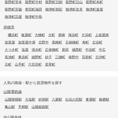
龍野町堂本
龍野町中村
龍野町日飼
龍野町日山
龍野町本町
龍野町宮脇
誉田町福田
御津町朝臣
御津町岩見
御津町釜屋
御津町苅屋
御津町中島
赤穂市
磯浜町
板屋町
大橋町
大町
尾崎
海浜町
片浜町
上仮屋南
加里屋
加里屋中洲
北野中
黒崎町
元禄橋町
寿町
古浜町
さつき町
塩屋
清水町
正保橋町
新田
城西町
中浜町
中広
長池町
東浜町
細野町
砂子
三樋町
南野中
宮前町
元沖町
元町
山手町
六百目町
若草町
人気の路線・駅から賃貸物件を探す
山陽電鉄線
山陽曽根駅
大塩駅
的形駅
八家駅
白浜の宮駅
妻鹿駅
飾磨駅
亀山駅
手柄駅
山陽姫路駅
JR山陽本線