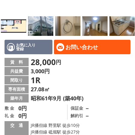
地域から探す
地図から探す
スタッフ
店舗情報·アクセス
お気に入り
お問い合わせ
登録
会社概要
28,000
円
賃 料
3,000円
共益費
メールでお問い合わせ
1R
間取り
27.08㎡
専有面積
昭和61年9月 (築40年)
築年月
0円
－
敷 金
保証金
0円
－
礼 金
解約引
交 通
JR播但線 野里駅 徒歩10分
JR播但線 砥堀駅 徒歩27分