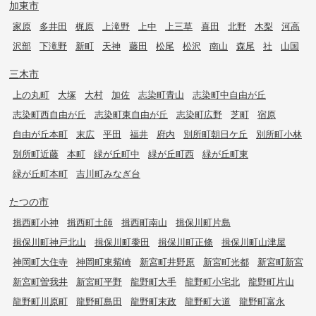
加東市
家原
多井田
梶原
上滝野
上中
上三草
喜田
北野
木梨
河高
沢部
下滝野
新町
天神
藤田
松尾
松沢
南山
森尾
社
山国
三木市
上の丸町
大塚
大村
加佐
志染町青山
志染町中自由が丘
志染町西自由が丘
志染町東自由が丘
志染町広野
芝町
宿原
自由が丘本町
末広
平田
福井
府内
別所町朝日ケ丘
別所町小林
別所町近藤
本町
緑が丘町中
緑が丘町西
緑が丘町東
緑が丘町本町
吉川町みなぎ台
たつの市
揖西町小神
揖西町土師
揖西町南山
揖保川町片島
揖保川町神戸北山
揖保川町黍田
揖保川町正條
揖保川町山津屋
神岡町大住寺
神岡町東觜崎
新宮町井野原
新宮町光都
新宮町新宮
新宮町曽我井
新宮町平野
龍野町大手
龍野町小宅北
龍野町片山
龍野町川原町
龍野町島田
龍野町末政
龍野町大道
龍野町富永