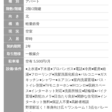
種 別
アパート
階数/階建
2階/2階建
向 き
北
構 造
軽量鉄骨
現 況
空室
入 居
即時
契約期間
2年
取引態様
一般媒介
駐車場
空有 5,500円/月
設備/条件
上水道
下水道
プロパンガス
電話
冷房
暖房
給
湯
フローリング
洗髪洗面化粧台
バルコニー
ガス
キッチン
シャワー
エアコン
室内洗濯置場
バス・
トイレ別室
TVモニターホン
IHコンロ
収納スペー
ス
インターネット対応
洗面所独立
駐輪場
バイク
置場
防犯カメラ
日当たり良好
閑静な住宅街
イン
ターネット無料
保証人不要
高齢者相談
野里駅近く！単身向け広々ワンルーム！3点セパレー