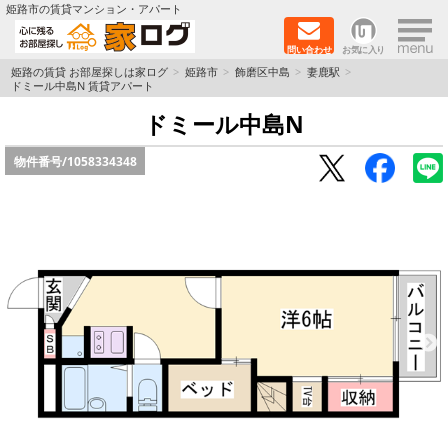
×
姫路市の賃貸マンション・アパート
問い合わせ
お気に入り
TOPページ
姫路の賃貸 お部屋探しは家ログ
姫路市
飾磨区中島
妻鹿駅
ドミール中島N 賃貸アパート
新築物件
ドミール中島N
物件番号/
1058334348
ペットOK物件
戸建物件
保証人不要物件
初期費用リーズナブル物件
都市ガス物件
路線·駅から探す