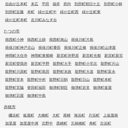
自由が丘本町
末広
平田
福井
府内
別所町朝日ケ丘
別所町小林
別所町近藤
本町
緑が丘町中
緑が丘町西
緑が丘町東
緑が丘町本町
吉川町みなぎ台
たつの市
揖西町小神
揖西町土師
揖西町南山
揖保川町片島
揖保川町神戸北山
揖保川町黍田
揖保川町正條
揖保川町山津屋
神岡町大住寺
神岡町東觜崎
新宮町井野原
新宮町光都
新宮町新宮
新宮町曽我井
新宮町平野
龍野町大手
龍野町小宅北
龍野町片山
龍野町川原町
龍野町島田
龍野町末政
龍野町大道
龍野町富永
龍野町堂本
龍野町中村
龍野町日飼
龍野町日山
龍野町本町
龍野町宮脇
誉田町福田
御津町朝臣
御津町岩見
御津町釜屋
御津町苅屋
御津町中島
赤穂市
磯浜町
板屋町
大橋町
大町
尾崎
海浜町
片浜町
上仮屋南
加里屋
加里屋中洲
北野中
黒崎町
元禄橋町
寿町
古浜町