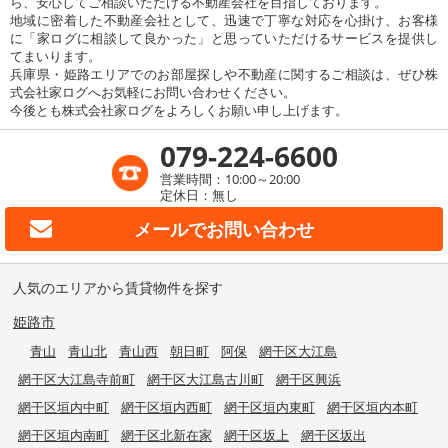
ら、安心してご相談いただける不動産会社を目指しております。
地域に密着した不動産会社として、迅速で丁寧な対応を心掛け、お客様
に「家ログに相談して良かった」と思っていただけるサービスを提供し
てまいります。
兵庫県・姫路エリアでのお部屋探しや不動産に関するご相談は、ぜひ株
式会社家ログへお気軽にお問い合わせください。
今後とも株式会社家ログをよろしくお願い申し上げます。
079-224-6600
営業時間：10:00～20:00
定休日：無し
メールで
お問い合わせ
人気のエリアから賃貸物件を探す
姫路市
青山
青山北
青山西
朝日町
阿保
網干区大江島
網干区大江島寺前町
網干区大江島古川町
網干区興浜
網干区垣内中町
網干区垣内西町
網干区垣内東町
網干区垣内本町
網干区垣内南町
網干区北新在家
網干区坂上
網干区坂出