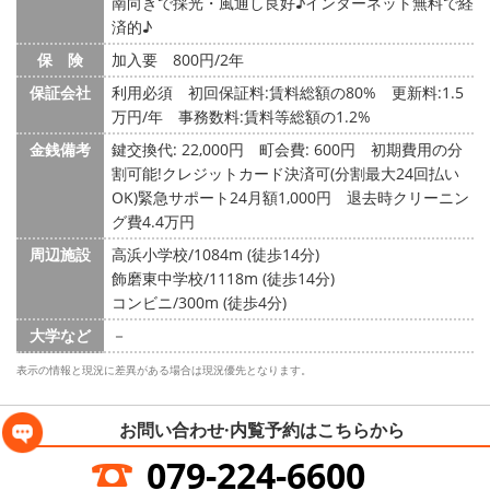
南向きで採光・風通し良好♪インターネット無料で経
済的♪
保 険
加入要 800円/2年
保証会社
利用必須 初回保証料:賃料総額の80% 更新料:1.5
万円/年 事務数料:賃料等総額の1.2%
金銭備考
鍵交換代: 22,000円
町会費: 600円
初期費用の分
割可能!クレジットカード決済可(分割最大24回払い
OK)緊急サポート24月額1,000円 退去時クリーニン
グ費4.4万円
周辺施設
高浜小学校/1084m (徒歩14分)
飾磨東中学校/1118m (徒歩14分)
コンビニ/300m (徒歩4分)
大学など
－
表示の情報と現況に差異がある場合は現況優先となります。
お問い合わせ·内覧予約は
こちらから
079-224-6600