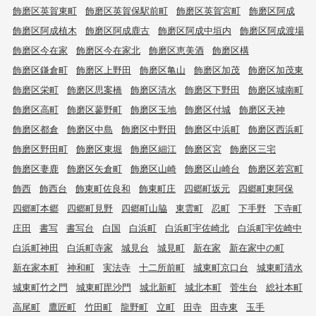
飾磨区英賀東町
飾磨区英賀保駅前町
飾磨区英賀宮町
飾磨区阿成
飾磨区阿成植木
飾磨区阿成鹿古
飾磨区阿成中垣内
飾磨区阿成渡場
飾磨区今在家
飾磨区今在家北
飾磨区恵美酒
飾磨区構
飾磨区鎌倉町
飾磨区上野田
飾磨区亀山
飾磨区加茂
飾磨区加茂東
飾磨区栄町
飾磨区思案橋
飾磨区清水
飾磨区下野田
飾磨区城南町
飾磨区高町
飾磨区蓼野町
飾磨区玉地
飾磨区付城
飾磨区天神
飾磨区都倉
飾磨区中島
飾磨区中野田
飾磨区中浜町
飾磨区西浜町
飾磨区野田町
飾磨区東堀
飾磨区細江
飾磨区宮
飾磨区三宅
飾磨区妻鹿
飾磨区矢倉町
飾磨区山崎
飾磨区山崎台
飾磨区若宮町
飾西
飾西台
飾東町佐良和
飾東町庄
四郷町坂元
四郷町東阿保
四郷町本郷
四郷町見野
四郷町山脇
東雲町
忍町
下手野
下寺町
庄田
書写
書写台
白国
白浜町
白浜町宇佐崎北
白浜町宇佐崎中
白浜町神田
白浜町寺家
城見台
城見町
新在家
新在家中の町
新在家本町
神和町
実法寺
十二所前町
城東町京口台
城東町清水
城東町竹之門
城東町毘沙門
城北新町
城北本町
菅生台
総社本町
高尾町
鷹匠町
竹田町
龍野町
立町
田寺
田寺東
玉手