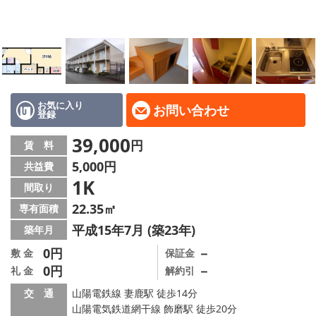
地域から探す
地図から探す
スタッフ
店舗情報·アクセス
お気に入り
お問い合わせ
登録
会社概要
39,000
円
賃 料
5,000円
共益費
メールでお問い合わせ
1K
間取り
22.35㎡
専有面積
平成15年7月 (築23年)
築年月
0円
－
敷 金
保証金
0円
－
礼 金
解約引
交 通
山陽電鉄線 妻鹿駅 徒歩14分
山陽電気鉄道網干線 飾磨駅 徒歩20分