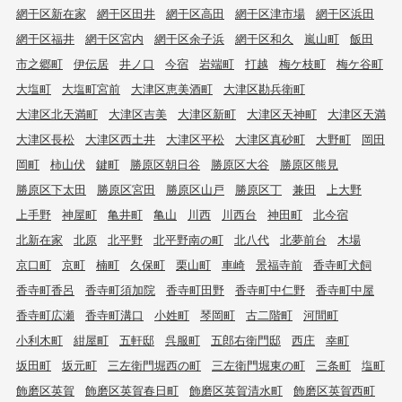
網干区新在家
網干区田井
網干区高田
網干区津市場
網干区浜田
網干区福井
網干区宮内
網干区余子浜
網干区和久
嵐山町
飯田
市之郷町
伊伝居
井ノ口
今宿
岩端町
打越
梅ケ枝町
梅ケ谷町
大塩町
大塩町宮前
大津区恵美酒町
大津区勘兵衛町
大津区北天満町
大津区吉美
大津区新町
大津区天神町
大津区天満
大津区長松
大津区西土井
大津区平松
大津区真砂町
大野町
岡田
岡町
柿山伏
鍵町
勝原区朝日谷
勝原区大谷
勝原区熊見
勝原区下太田
勝原区宮田
勝原区山戸
勝原区丁
兼田
上大野
上手野
神屋町
亀井町
亀山
川西
川西台
神田町
北今宿
北新在家
北原
北平野
北平野南の町
北八代
北夢前台
木場
京口町
京町
楠町
久保町
栗山町
車崎
景福寺前
香寺町犬飼
香寺町香呂
香寺町須加院
香寺町田野
香寺町中仁野
香寺町中屋
香寺町広瀬
香寺町溝口
小姓町
琴岡町
古二階町
河間町
小利木町
紺屋町
五軒邸
呉服町
五郎右衛門邸
西庄
幸町
坂田町
坂元町
三左衛門堀西の町
三左衛門堀東の町
三条町
塩町
飾磨区英賀
飾磨区英賀春日町
飾磨区英賀清水町
飾磨区英賀西町