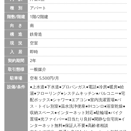
種 別
アパート
階数/階建
1階/2階建
向 き
南
構 造
鉄骨造
現 況
空室
入 居
即時
契約期間
2年
取引態様
一般媒介
駐車場
空有 5,500円/月
設備/条件
上水道
下水道
プロパンガス
電話
冷房
暖房
給
湯
フローリング
システムキッチン
バルコニー
宅
配ボックス
シャワー
エアコン
室内洗濯置場
バ
ス・トイレ別室
温水洗浄便座
IHコンロ
浴室乾燥
収納スペース
インターネット対応
駐輪場
バイク
置場
光ファイバー
日当たり良好
閑静な住宅街
イ
ンターネット無料
保証人不要
高齢者相談