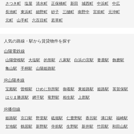
さつき町
塩屋
清水町
正保橋町
新田
城西町
中浜町
中広
長池町
東浜町
細野町
砂子
三樋町
南野中
宮前町
元沖町
元町
山手町
六百目町
若草町
人気の路線・駅から賃貸物件を探す
山陽電鉄線
山陽曽根駅
大塩駅
的形駅
八家駅
白浜の宮駅
妻鹿駅
飾磨駅
亀山駅
手柄駅
山陽姫路駅
JR山陽本線
宝殿駅
曽根駅
ひめじ別所駅
御着駅
東姫路駅
姫路駅
英賀保駅
はりま勝原駅
網干駅
竜野駅
相生駅
上郡駅
JR播但線
姫路駅
京口駅
野里駅
砥堀駅
仁豊野駅
香呂駅
溝口駅
福崎駅
甘地駅
鶴居駅
新野駅
寺前駅
生野駅
新井駅
竹田駅
和田山駅