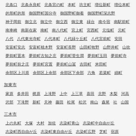
北条口
北条永良町
北条宮の町
本町
坊主町
増位新町
増位本町
的形町的形
御国野町国分寺
御国野町御着
御国野町深志野
神子岡前
御立北
御立中
御立西
御立東
緑台
南今宿
南駅前町
南車崎
南新在家
南町
南八代町
宮上町
宮西町
元塩町
元町
八代
八代東光寺町
八代本町
八代緑ケ丘町
八代宮前町
安田
安富町安志
安富町植木野
安富町長野
山田町牧野
山野井町
山吹
夢前町置本
夢前町古知之庄
夢前町菅生澗
夢前町玉田
夢前町寺
夢前町前之庄
夢前町宮置
夢前町山冨
吉田町
米田町
余部区上川原
余部区上余部
余部区下余部
六角
若菜町
綿町
加東市
家原
多井田
梶原
上滝野
上中
上三草
喜田
北野
木梨
河高
沢部
下滝野
新町
天神
藤田
松尾
松沢
南山
森尾
社
山国
三木市
上の丸町
大塚
大村
加佐
志染町青山
志染町中自由が丘
志染町西自由が丘
志染町東自由が丘
志染町広野
芝町
宿原