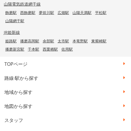
山陽電気鉄道網干線
飾磨駅
西飾磨駅
夢前川駅
広畑駅
山陽天満駅
平松駅
山陽網干駅
JR姫新線
姫路駅
播磨高岡駅
余部駅
太市駅
本竜野駅
東觜崎駅
播磨新宮駅
千本駅
西栗栖駅
佐用駅
TOPページ
路線·駅から探す
地域から探す
地図から探す
スタッフ