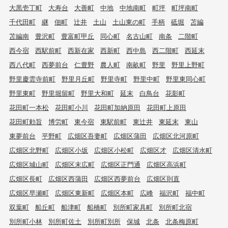
大黒壱丁町
大寿台
大善町
中地
中地南町
町坪
町坪南町
千代田町
継
佃町
辻井
土山
土山東の町
手柄
砥堀
苫編
苫編南
豊沢町
豊富町甲丘
同心町
名古山町
南条
二階町
西今宿
西駅前町
西新在家
西新町
西中島
西二階町
西延末
西八代町
西夢前台
仁豊野
農人町
南畝町
野里
野里上野町
野里慶雲寺前町
野里月丘町
野里寺町
野里中町
野里東同心町
野里東町
野里堀留町
野里大和町
延末
白鳥台
花影町
花田町一本松
花田町小川
花田町加納原田
花田町上原田
花田町勅旨
博労町
東今宿
東駅前町
東辻井
東延末
東山
東夢前台
平野町
広畑区吾妻町
広畑区蒲田
広畑区北河原町
広畑区北野町
広畑区小坂
広畑区小松町
広畑区才
広畑区清水町
広畑区城山町
広畑区末広町
広畑区正門通
広畑区高浜町
広畑区長町
広畑区西蒲田
広畑区西夢前台
広畑区則直
広畑区早瀬町
広畑区東新町
広畑区本町
広峰
福沢町
福中町
双葉町
船丘町
船津町
船橋町
別所町家具町
別所町北宿
別所町小林
別所町佐土
別所町別所
保城
北条
北条梅原町