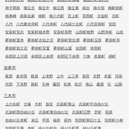
神子岡前
御立北
御立中
御立西
御立東
緑台
南今宿
南駅前町
南車崎
南新在家
南町
南八代町
宮上町
宮西町
元塩町
元町
八代
八代東光寺町
八代本町
八代緑ケ丘町
八代宮前町
安田
安富町安志
安富町植木野
安富町長野
山田町牧野
山野井町
山吹
夢前町置本
夢前町古知之庄
夢前町菅生澗
夢前町玉田
夢前町寺
夢前町前之庄
夢前町宮置
夢前町山冨
吉田町
米田町
余部区上川原
余部区上余部
余部区下余部
六角
若菜町
綿町
加東市
家原
多井田
梶原
上滝野
上中
上三草
喜田
北野
木梨
河高
沢部
下滝野
新町
天神
藤田
松尾
松沢
南山
森尾
社
山国
三木市
上の丸町
大塚
大村
加佐
志染町青山
志染町中自由が丘
志染町西自由が丘
志染町東自由が丘
志染町広野
芝町
宿原
自由が丘本町
末広
平田
福井
府内
別所町朝日ケ丘
別所町小林
別所町近藤
本町
緑が丘町中
緑が丘町西
緑が丘町東