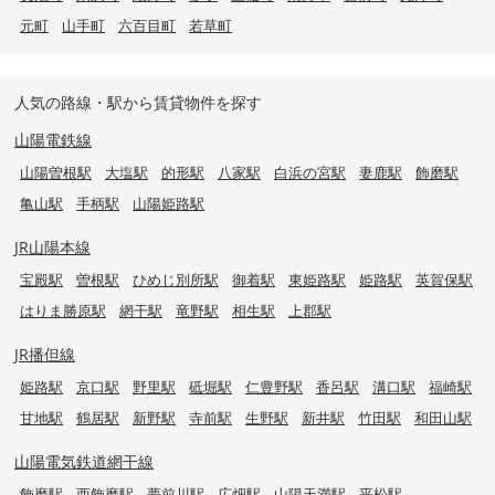
元町
山手町
六百目町
若草町
人気の路線・駅から賃貸物件を探す
山陽電鉄線
山陽曽根駅
大塩駅
的形駅
八家駅
白浜の宮駅
妻鹿駅
飾磨駅
亀山駅
手柄駅
山陽姫路駅
JR山陽本線
宝殿駅
曽根駅
ひめじ別所駅
御着駅
東姫路駅
姫路駅
英賀保駅
はりま勝原駅
網干駅
竜野駅
相生駅
上郡駅
JR播但線
姫路駅
京口駅
野里駅
砥堀駅
仁豊野駅
香呂駅
溝口駅
福崎駅
甘地駅
鶴居駅
新野駅
寺前駅
生野駅
新井駅
竹田駅
和田山駅
山陽電気鉄道網干線
飾磨駅
西飾磨駅
夢前川駅
広畑駅
山陽天満駅
平松駅