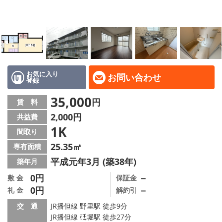
地域から探す
地図から探す
スタッフ
店舗情報·アクセス
お気に入り
お問い合わせ
登録
会社概要
35,000
円
賃 料
2,000円
共益費
メールでお問い合わせ
1K
間取り
25.35㎡
専有面積
平成元年3月 (築38年)
築年月
0円
－
敷 金
保証金
0円
－
礼 金
解約引
交 通
JR播但線 野里駅 徒歩9分
JR播但線 砥堀駅 徒歩27分