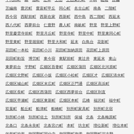
苫編南
豊沢町
豊富町甲丘
同心町
名古山町
南条
二階町
西今宿
西駅前町
西新在家
西新町
西中島
西二階町
西延末
西八代町
西夢前台
仁豊野
農人町
南畝町
野里
野里上野町
野里慶雲寺前町
野里月丘町
野里寺町
野里中町
野里東同心町
野里東町
野里堀留町
野里大和町
延末
白鳥台
花影町
花田町一本松
花田町小川
花田町加納原田
花田町上原田
花田町勅旨
博労町
東今宿
東駅前町
東辻井
東延末
東山
東夢前台
平野町
広畑区吾妻町
広畑区蒲田
広畑区北河原町
広畑区北野町
広畑区小坂
広畑区小松町
広畑区才
広畑区清水町
広畑区城山町
広畑区末広町
広畑区正門通
広畑区高浜町
広畑区長町
広畑区西蒲田
広畑区西夢前台
広畑区則直
広畑区早瀬町
広畑区東新町
広畑区本町
広峰
福沢町
福中町
双葉町
船丘町
船津町
船橋町
別所町家具町
別所町北宿
別所町小林
別所町佐土
別所町別所
保城
北条
北条梅原町
北条口
北条永良町
北条宮の町
本町
坊主町
増位新町
増位本町
的形町的形
御国野町国分寺
御国野町御着
御国野町深志野