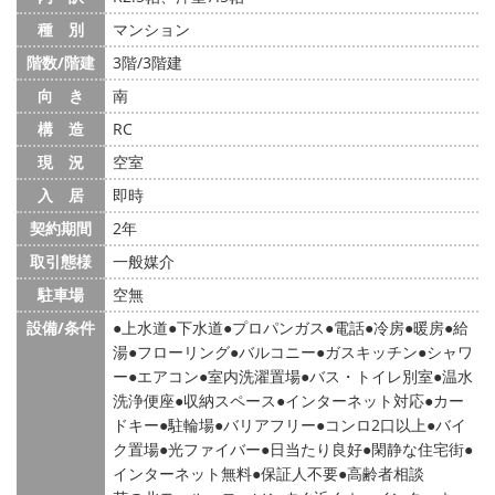
種 別
マンション
階数/階建
3階/3階建
向 き
南
構 造
RC
現 況
空室
入 居
即時
契約期間
2年
取引態様
一般媒介
駐車場
空無
設備/条件
上水道
下水道
プロパンガス
電話
冷房
暖房
給
湯
フローリング
バルコニー
ガスキッチン
シャワ
ー
エアコン
室内洗濯置場
バス・トイレ別室
温水
洗浄便座
収納スペース
インターネット対応
カー
ドキー
駐輪場
バリアフリー
コンロ2口以上
バイ
ク置場
光ファイバー
日当たり良好
閑静な住宅街
インターネット無料
保証人不要
高齢者相談