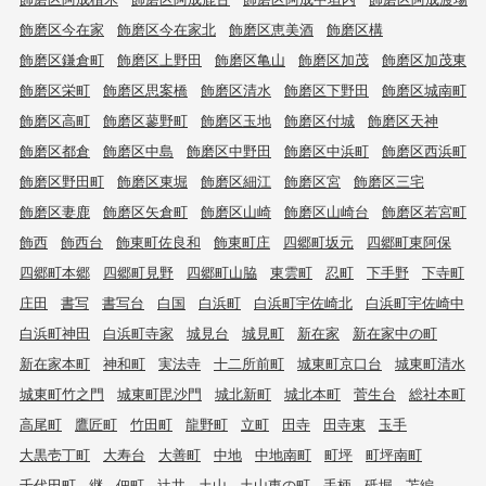
飾磨区今在家
飾磨区今在家北
飾磨区恵美酒
飾磨区構
飾磨区鎌倉町
飾磨区上野田
飾磨区亀山
飾磨区加茂
飾磨区加茂東
飾磨区栄町
飾磨区思案橋
飾磨区清水
飾磨区下野田
飾磨区城南町
飾磨区高町
飾磨区蓼野町
飾磨区玉地
飾磨区付城
飾磨区天神
飾磨区都倉
飾磨区中島
飾磨区中野田
飾磨区中浜町
飾磨区西浜町
飾磨区野田町
飾磨区東堀
飾磨区細江
飾磨区宮
飾磨区三宅
飾磨区妻鹿
飾磨区矢倉町
飾磨区山崎
飾磨区山崎台
飾磨区若宮町
飾西
飾西台
飾東町佐良和
飾東町庄
四郷町坂元
四郷町東阿保
四郷町本郷
四郷町見野
四郷町山脇
東雲町
忍町
下手野
下寺町
庄田
書写
書写台
白国
白浜町
白浜町宇佐崎北
白浜町宇佐崎中
白浜町神田
白浜町寺家
城見台
城見町
新在家
新在家中の町
新在家本町
神和町
実法寺
十二所前町
城東町京口台
城東町清水
城東町竹之門
城東町毘沙門
城北新町
城北本町
菅生台
総社本町
高尾町
鷹匠町
竹田町
龍野町
立町
田寺
田寺東
玉手
大黒壱丁町
大寿台
大善町
中地
中地南町
町坪
町坪南町
千代田町
継
佃町
辻井
土山
土山東の町
手柄
砥堀
苫編