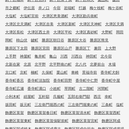
市之郷町
伊伝居
井ノ口
今宿
岩端町
打越
梅ケ枝町
梅ケ谷町
大塩町
大塩町宮前
大津区恵美酒町
大津区勘兵衛町
大津区北天満町
大津区吉美
大津区新町
大津区天神町
大津区天満
大津区長松
大津区西土井
大津区平松
大津区真砂町
大野町
岡田
岡町
柿山伏
鍵町
勝原区朝日谷
勝原区大谷
勝原区熊見
勝原区下太田
勝原区宮田
勝原区山戸
勝原区丁
兼田
上大野
上手野
神屋町
亀井町
亀山
川西
川西台
神田町
北今宿
北新在家
北原
北平野
北平野南の町
北八代
北夢前台
木場
京口町
京町
楠町
久保町
栗山町
車崎
景福寺前
香寺町犬飼
香寺町香呂
香寺町須加院
香寺町田野
香寺町中仁野
香寺町中屋
香寺町広瀬
香寺町溝口
小姓町
琴岡町
古二階町
河間町
小利木町
紺屋町
五軒邸
呉服町
五郎右衛門邸
西庄
幸町
坂田町
坂元町
三左衛門堀西の町
三左衛門堀東の町
三条町
塩町
飾磨区英賀
飾磨区英賀春日町
飾磨区英賀清水町
飾磨区英賀西町
飾磨区英賀東町
飾磨区英賀保駅前町
飾磨区英賀宮町
飾磨区阿成
飾磨区阿成植木
飾磨区阿成鹿古
飾磨区阿成中垣内
飾磨区阿成渡場