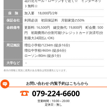
花の北モール・ローソンすぐ近く☆ インターネッ
ト無料☆
保 険
加入要 18,000円/2年
保証会社
利用必須 初回保証料 月額家賃の50%
金銭備考
更新料: 16,500円
鍵交換代: 19,800円
町会費: 500
円
初期費用の分割可能!クレジットカード決済可(分
割最大24回払いOK)
周辺施設
増位小学校/1234m (徒歩16分)
増位中学校/460m (徒歩6分)
ローソン/80m (徒歩1分)
大学など
－
表示の情報と現況に差異がある場合は現況優先となります。
お問い合わせ·内覧予約は
こちらから
079-224-6600
営業時間：10:00～20:00
定休日：無し