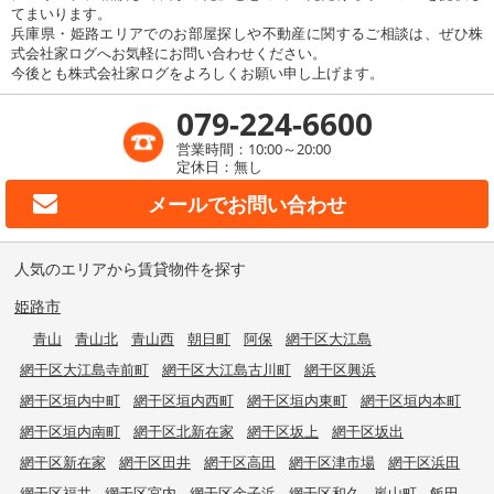
てまいります。
兵庫県・姫路エリアでのお部屋探しや不動産に関するご相談は、ぜひ株
式会社家ログへお気軽にお問い合わせください。
今後とも株式会社家ログをよろしくお願い申し上げます。
079-224-6600
営業時間：10:00～20:00
定休日：無し
メールで
お問い合わせ
人気のエリアから賃貸物件を探す
姫路市
青山
青山北
青山西
朝日町
阿保
網干区大江島
網干区大江島寺前町
網干区大江島古川町
網干区興浜
網干区垣内中町
網干区垣内西町
網干区垣内東町
網干区垣内本町
網干区垣内南町
網干区北新在家
網干区坂上
網干区坂出
網干区新在家
網干区田井
網干区高田
網干区津市場
網干区浜田
網干区福井
網干区宮内
網干区余子浜
網干区和久
嵐山町
飯田