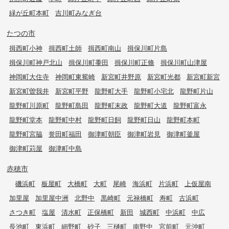
緑が丘町本町
吉川町みなぎ台
たつの市
揖西町小神
揖西町土師
揖西町南山
揖保川町片島
揖保川町神戸北山
揖保川町黍田
揖保川町正條
揖保川町山津屋
神岡町大住寺
神岡町東觜崎
新宮町井野原
新宮町光都
新宮町新宮
新宮町曽我井
新宮町平野
龍野町大手
龍野町小宅北
龍野町片山
龍野町川原町
龍野町島田
龍野町末政
龍野町大道
龍野町富永
龍野町堂本
龍野町中村
龍野町日飼
龍野町日山
龍野町本町
龍野町宮脇
誉田町福田
御津町朝臣
御津町岩見
御津町釜屋
御津町苅屋
御津町中島
赤穂市
磯浜町
板屋町
大橋町
大町
尾崎
海浜町
片浜町
上仮屋南
加里屋
加里屋中洲
北野中
黒崎町
元禄橋町
寿町
古浜町
さつき町
塩屋
清水町
正保橋町
新田
城西町
中浜町
中広
長池町
東浜町
細野町
砂子
三樋町
南野中
宮前町
元沖町