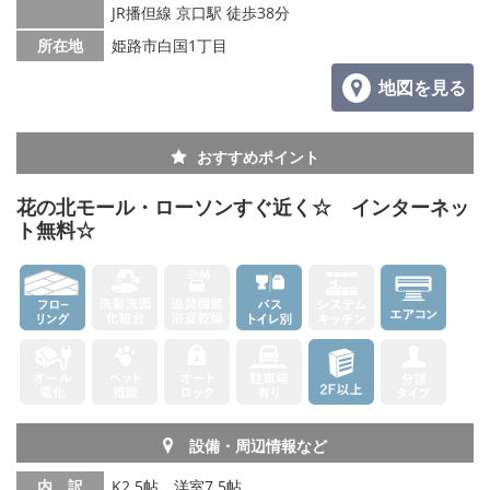
JR播但線 京口駅 徒歩38分
所在地
姫路市白国1丁目
地図を見る
おすすめポイント
花の北モール・ローソンすぐ近く☆ インターネッ
ト無料☆
設備・周辺情報など
内 訳
K2.5帖、洋室7.5帖