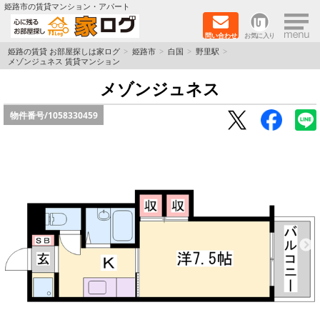
×
姫路市の賃貸マンション・アパート
問い合わせ
お気に入り
TOPページ
姫路の賃貸 お部屋探しは家ログ
姫路市
白国
野里駅
メゾンジュネス 賃貸マンション
新築物件
メゾンジュネス
物件番号/
1058330459
ペットOK物件
戸建物件
保証人不要物件
初期費用リーズナブル物件
都市ガス物件
路線·駅から探す