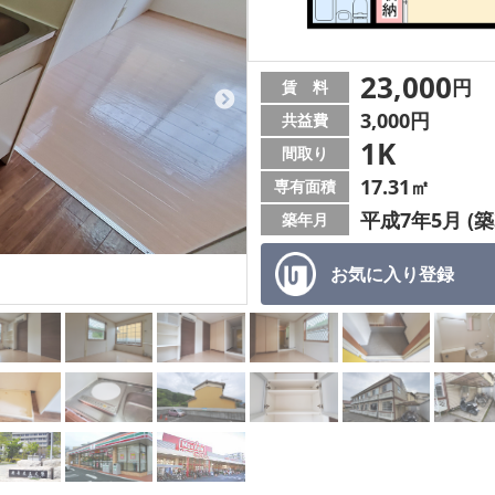
23,000
円
賃 料
3,000円
共益費
1K
間取り
17.31㎡
専有面積
平成7年5月 (築
築年月
お気に入り
登録