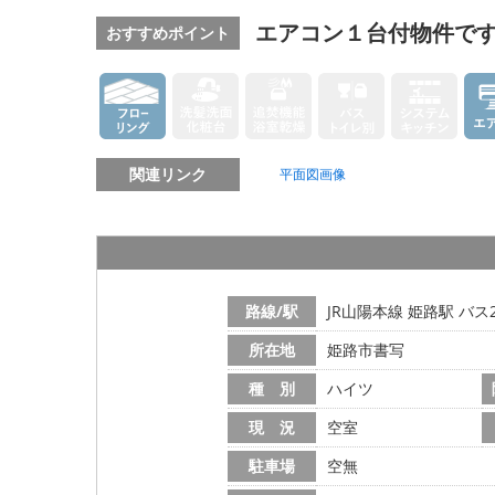
エアコン１台付物件で
おすすめポイント
関連リンク
平面図画像
路線/駅
JR山陽本線 姫路駅 バス
所在地
姫路市書写
種 別
ハイツ
現 況
空室
駐車場
空無