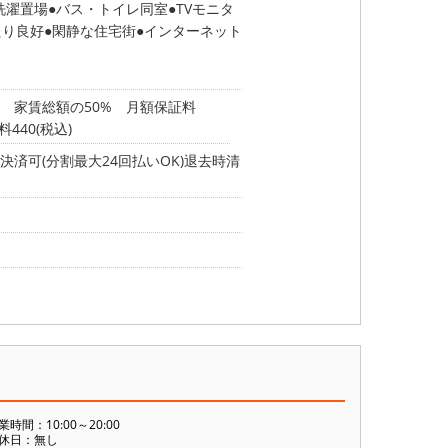
洗濯置場
バス・トイレ同室
TVモニタ
たり良好
閑静な住宅街
インターネット
 家賃総額の50% 月額保証料
料440(税込)
済可(分割最大24回払いOK)退去時清
業時間：10:00～20:00
休日：無し