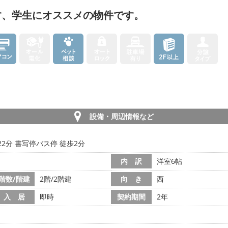
す、学生にオススメの物件です。
設備・周辺情報など
22分 書写停バス停 徒歩2分
内 訳
洋室6帖
階数/階建
2階/2階建
向 き
西
入 居
即時
契約期間
2年