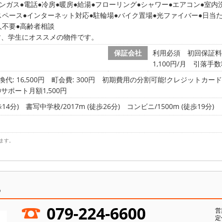
ンガス
電話
冷房
暖房
給湯
フローリング
シャワー
エアコン
室内
スペース
インターネット対応
駐輪場
バイク置場
光ファイバー
日当
人不要
高齢者相談
す、学生にオススメの物件です。
保証会社
利用必須 初回保証料
1,100円/月 引落手数
代: 16,500円
町会費: 300円
初期費用の分割可能!クレジットカード決
伸サポート月額1,500円
14分)
書写中学校/2017m (徒歩26分)
コンビニ/1500m (徒歩19分)
ます。
ら
079-224-6600
営
定