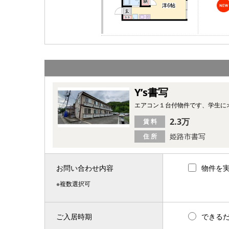
Y’s書写
エアコン１台付物件です、学生に
2.3万
賃 料
姫路市書写
住 所
お問い合わせ内容
物件を
※複数選択可
ご入居時期
できる