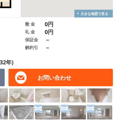
大きな地図で見る
0円
敷 金
0円
礼 金
－
保証金
－
解約引
32年)
お問い合わせ