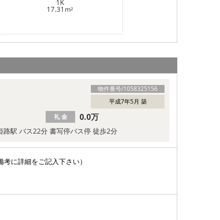
1K
17.31
m²
物件番号/
1058325156
平成7年5月 築
0.0万
礼 金
姫路駅 バス22分 書写停バス停 徒歩2分
備考に詳細をご記入下さい）