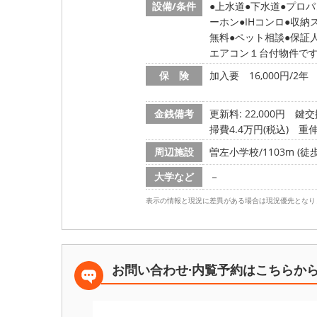
設備/条件
上水道
下水道
プロパ
ーホン
IHコンロ
収納
無料
ペット相談
保証
エアコン１台付物件で
保 険
加入要 16,000円/2年
金銭備考
更新料: 22,000円
鍵交換
掃費4.4万円(税込) 重
周辺施設
曽左小学校/1103m (徒歩
大学など
－
表示の情報と現況に差異がある場合は現況優先となり
お問い合わせ·内覧予約は
こちらか