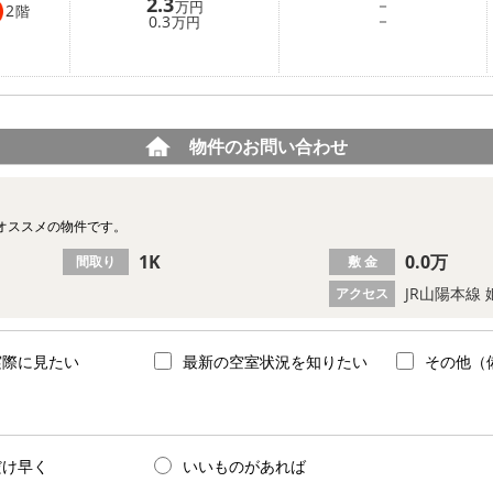
2.3
－
万円
2
階
－
0.3
万円
物件のお問い合わせ
オススメの物件です。
1K
0.0万
間取り
敷 金
JR山陽本線 
アクセス
実際に見たい
最新の空室状況を知りたい
その他（
だけ早く
いいものがあれば