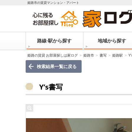
姫路市の賃貸マンション・アパート
路線·駅から探す
地域から探す
姫路の賃貸 お部屋探しは家ログ
姫路市
書写
姫路駅
Y
検索結果一覧に戻る
Y’s書写