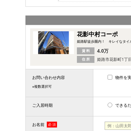
花影中村コーポ
姫路駅徒歩圏内！ キレイなタイ
4.0万
賃 料
姫路市花影町1丁
住 所
お問い合わせ内容
物件を
※複数選択可
ご入居時期
できる
お名前
必 須