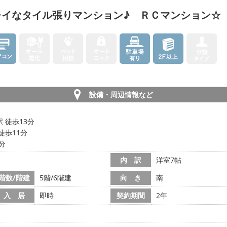
レイなタイル張りマンション♪ ＲＣマンション☆
設備・周辺情報など
 徒歩13分
徒歩11分
5分
内 訳
洋室7帖
階数/階建
5階/6階建
向 き
南
入 居
即時
契約期間
2年