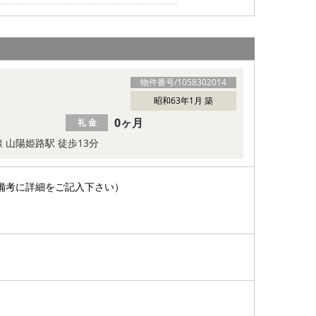
物件番号/
1058302014
昭和63年1月 築
0ヶ月
礼 金
 山陽姫路駅 徒歩13分
備考に詳細をご記入下さい）