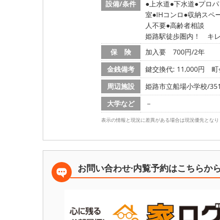
設備/条件
上水道
下水道
プロパ
室
IHコンロ
収納スペ
人不要
高齢者相談
姫路駅徒歩圏内！ キ
保 険
加入要 700円/2年
金銭備考
鍵交換代: 11,000円
町
周辺施設
姫路市立船場小学校/351
大学など
－
表示の情報と現況に差異がある場合は現況優先となり
お問い合わせ·内覧予約は
こちらか