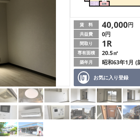
40,000
円
賃 料
0円
共益費
1R
間取り
20.5㎡
専有面積
昭和63年1月 (
築年月
お気に入り
登録