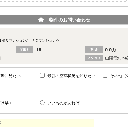
物件のお問い合わせ
ル張りマンション♪ ＲＣマンション☆
1R
0.0万
間取り
敷 金
目
山陽電鉄本線
アクセス
実際に見たい
最新の空室状況を知りたい
その他（
だけ早く
いいものがあれば