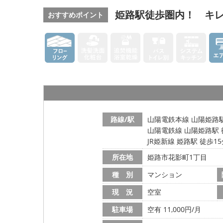
姫路駅徒歩圏内！ キ
おすすめポイント
路線/駅
山陽電鉄本線 山陽姫路駅
山陽電鉄線 山陽姫路駅 
JR姫新線 姫路駅 徒歩1
所在地
姫路市花影町1丁目
種 別
マンション
現 況
空室
駐車場
空有 11,000円/月