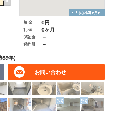
大きな地図で見る
0円
敷 金
0ヶ月
礼 金
－
保証金
－
解約引
築39年)
お問い合わせ