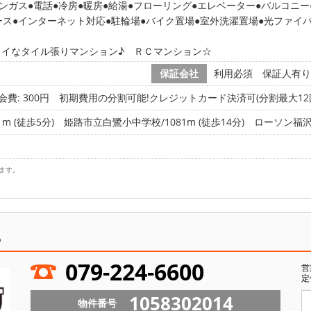
ンガス
電話
冷房
暖房
給湯
フローリング
エレベーター
バルコニー
ース
インターネット対応
駐輪場
バイク置場
室外洗濯置場
光ファイ
レイなタイル張りマンション♪ ＲＣマンション☆
保証会社
利用必須 保証人有り:賃
会費: 300円
初期費用の分割可能!クレジットカード決済可(分割最大12回払
m (徒歩5分)
姫路市立白鷺小中学校/1081m (徒歩14分)
ローソン福沢町
ます。
ら
079-224-6600
営
定
1058302014
物件番号