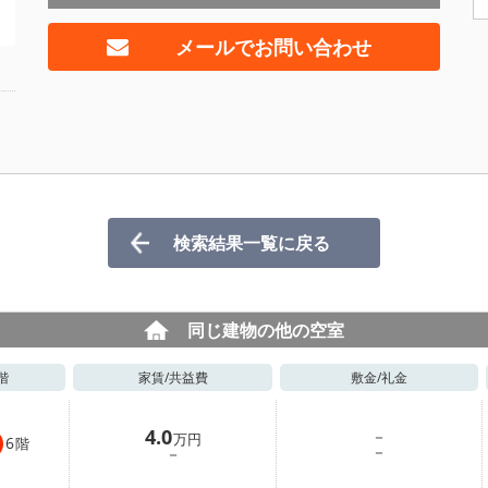
メールでお問い合わせ
検索結果一覧に戻る
同じ建物の他の空室
階
家賃/
共益費
敷金/
礼金
4.0
－
万円
6
階
－
－