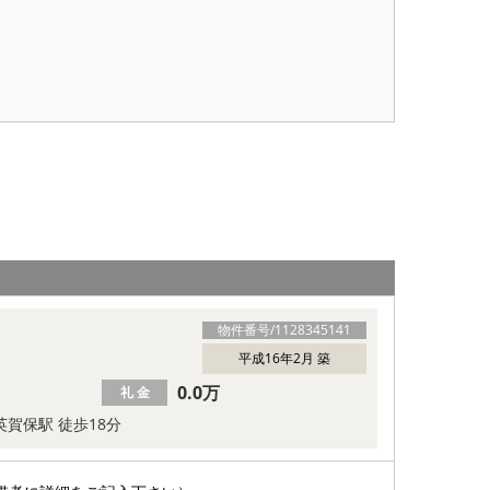
物件番号/
1128345141
平成16年2月 築
0.0万
礼 金
英賀保駅 徒歩18分