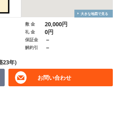
大きな地図で見る
20,000円
敷 金
0円
礼 金
－
保証金
－
解約引
築23年)
お問い合わせ