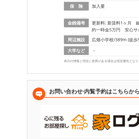
保 険
加入要
金銭備考
更新料: 新賃料1ヶ月
鍵
約一時金5万円 安心サポ
周辺施設
広畑小学校/389m (徒歩
大学など
－
表示の情報と現況に差異がある場合は現況優先となり
お問い合わせ·内覧予約は
こちらか