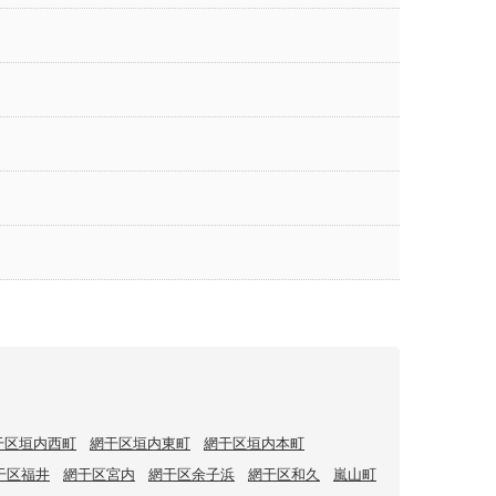
干区垣内西町
網干区垣内東町
網干区垣内本町
干区福井
網干区宮内
網干区余子浜
網干区和久
嵐山町