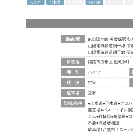
路線/駅
JR山陽本線 英賀保駅 徒
山陽電気鉄道網干線 広畑
山陽電気鉄道網干線 夢前
所在地
姫路市広畑区北河原町
種 別
ハイツ
現 況
空室
駐車場
空有
設備/条件
上水道
下水道
プロパ
濯置場
バス・トイレ別
テム
駐輪場
角部屋
コ
不要
高齢者相談
駐車場1台無料！スーパ