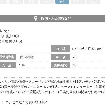
設備・周辺情報など
歩18分
駅 徒歩18分
川駅 徒歩18分
内 訳
DK6.2帖、洋室5.8帖
階数/階建
1階/2階建
向 き
東
入 居
即時
契約期間
2年
ンガス
電話
給湯
フローリング
洗髪洗面化粧台
BSアンテナ
CATV
室
温水洗浄便座
TVモニターホン
収納スペース
インターネット対応
ンロ2口以上
バイク置場
光ファイバー
日当たり良好
閑静な住宅街
ー、コンビニ近くで買い物便利♪