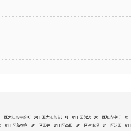
網干区大江島寺前町
網干区大江島古川町
網干区興浜
網干区垣内中町
網
出
網干区新在家
網干区田井
網干区高田
網干区津市場
網干区浜田
網