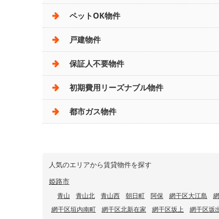
ペットOK物件
戸建物件
保証人不要物件
初期費用リーズナブル物件
都市ガス物件
人気のエリアから賃貸物件を探す
姫路市
青山
青山北
青山西
朝日町
阿保
網干区大江島
網干区垣内南町
網干区北新在家
網干区坂上
網干区坂