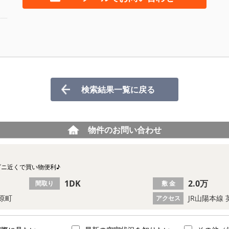
検索結果一覧に戻る
物件のお問い合わせ
ビニ近くで買い物便利♪
1DK
2.0万
間取り
敷 金
原町
JR山陽本線 
アクセス