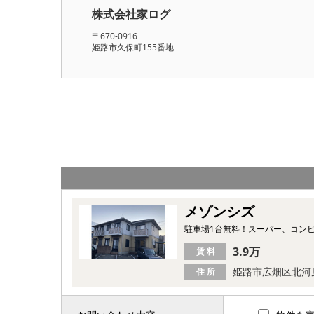
株式会社家ログ
〒670-0916
姫路市久保町155番地
メゾンシズ
駐車場1台無料！スーパー、コン
3.9万
賃 料
姫路市広畑区北河
住 所