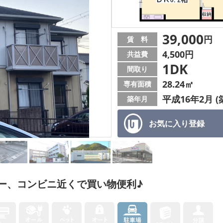
39,000
円
賃 料
4,500円
共益費
1DK
間取り
28.24㎡
専有面積
平成16年2月 (
築年月
お気に入り
登録
ー、コンビニ近くで買い物便利♪