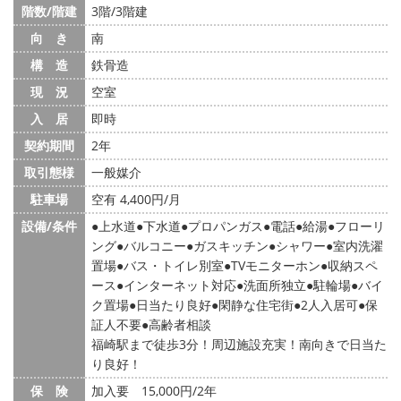
階数/階建
3階/3階建
向 き
南
構 造
鉄骨造
現 況
空室
入 居
即時
契約期間
2年
取引態様
一般媒介
駐車場
空有 4,400円/月
設備/条件
上水道
下水道
プロパンガス
電話
給湯
フローリ
ング
バルコニー
ガスキッチン
シャワー
室内洗濯
置場
バス・トイレ別室
TVモニターホン
収納スペ
ース
インターネット対応
洗面所独立
駐輪場
バイ
ク置場
日当たり良好
閑静な住宅街
2人入居可
保
証人不要
高齢者相談
福崎駅まで徒歩3分！周辺施設充実！南向きで日当た
り良好！
保 険
加入要 15,000円/2年