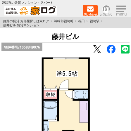
×
姫路市の賃貸マンション・アパート
問い合わせ
お気に入り
TOPページ
姫路の賃貸 お部屋探しは家ログ
神崎郡福崎町
福田
福崎駅
藤井ビル 賃貸マンション
新築物件
藤井ビル
物件番号/
1058349076
ペットOK物件
戸建物件
保証人不要物件
初期費用リーズナブル物件
都市ガス物件
路線·駅から探す