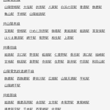
山陽曽根駅
大塩駅
的形駅
八家駅
白浜の宮駅
妻鹿駅
飾磨駅
亀山駅
手柄駅
山陽姫路駅
JR山陽本線
宝殿駅
曽根駅
ひめじ別所駅
御着駅
東姫路駅
姫路駅
英賀保駅
はりま勝原駅
網干駅
竜野駅
相生駅
上郡駅
JR播但線
姫路駅
京口駅
野里駅
砥堀駅
仁豊野駅
香呂駅
溝口駅
福崎駅
甘地駅
鶴居駅
新野駅
寺前駅
生野駅
新井駅
竹田駅
和田山駅
山陽電気鉄道網干線
飾磨駅
西飾磨駅
夢前川駅
広畑駅
山陽天満駅
平松駅
山陽網干駅
JR姫新線
姫路駅
播磨高岡駅
余部駅
太市駅
本竜野駅
東觜崎駅
播磨新宮駅
千本駅
西栗栖駅
佐用駅