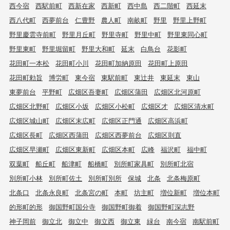
西今宿
西駅前町
西新在家
西新町
西中島
西二階町
西延末
西八代町
西夢前台
仁豊野
農人町
南畝町
野里
野里上野町
野里慶雲寺前町
野里月丘町
野里寺町
野里中町
野里東同心町
野里東町
野里堀留町
野里大和町
延末
白鳥台
花影町
花田町一本松
花田町小川
花田町加納原田
花田町上原田
花田町勅旨
博労町
東今宿
東駅前町
東辻井
東延末
東山
東夢前台
平野町
広畑区吾妻町
広畑区蒲田
広畑区北河原町
広畑区北野町
広畑区小坂
広畑区小松町
広畑区才
広畑区清水町
広畑区城山町
広畑区末広町
広畑区正門通
広畑区高浜町
広畑区長町
広畑区西蒲田
広畑区西夢前台
広畑区則直
広畑区早瀬町
広畑区東新町
広畑区本町
広峰
福沢町
福中町
双葉町
船丘町
船津町
船橋町
別所町家具町
別所町北宿
別所町小林
別所町佐土
別所町別所
保城
北条
北条梅原町
北条口
北条永良町
北条宮の町
本町
坊主町
増位新町
増位本町
的形町的形
御国野町国分寺
御国野町御着
御国野町深志野
神子岡前
御立北
御立中
御立西
御立東
緑台
南今宿
南駅前町