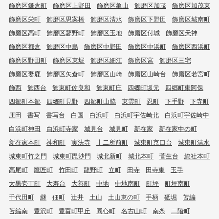
飾磨区鎌倉町
飾磨区上野田
飾磨区亀山
飾磨区加茂
飾磨区加茂東
飾磨区栄町
飾磨区思案橋
飾磨区清水
飾磨区下野田
飾磨区城南町
飾磨区高町
飾磨区蓼野町
飾磨区玉地
飾磨区付城
飾磨区天神
飾磨区都倉
飾磨区中島
飾磨区中野田
飾磨区中浜町
飾磨区西浜町
飾磨区野田町
飾磨区東堀
飾磨区細江
飾磨区宮
飾磨区三宅
飾磨区妻鹿
飾磨区矢倉町
飾磨区山崎
飾磨区山崎台
飾磨区若宮町
飾西
飾西台
飾東町佐良和
飾東町庄
四郷町坂元
四郷町東阿保
四郷町本郷
四郷町見野
四郷町山脇
東雲町
忍町
下手野
下寺町
庄田
書写
書写台
白国
白浜町
白浜町宇佐崎北
白浜町宇佐崎中
白浜町神田
白浜町寺家
城見台
城見町
新在家
新在家中の町
新在家本町
神和町
実法寺
十二所前町
城東町京口台
城東町清水
城東町竹之門
城東町毘沙門
城北新町
城北本町
菅生台
総社本町
高尾町
鷹匠町
竹田町
龍野町
立町
田寺
田寺東
玉手
大黒壱丁町
大寿台
大善町
中地
中地南町
町坪
町坪南町
千代田町
継
佃町
辻井
土山
土山東の町
手柄
砥堀
苫編
苫編南
豊沢町
豊富町甲丘
同心町
名古山町
南条
二階町