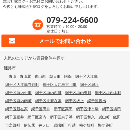
式会社家ログへお気軽にお問い合わせください。
今後とも株式会社家ログをよろしくお願い申し上げます。
079-224-6600
営業時間：10:00～20:00
定休日：無し
メールで
お問い合わせ
人気のエリアから賃貸物件を探す
姫路市
青山
青山北
青山西
朝日町
阿保
網干区大江島
網干区大江島寺前町
網干区大江島古川町
網干区興浜
網干区垣内中町
網干区垣内西町
網干区垣内東町
網干区垣内本町
網干区垣内南町
網干区北新在家
網干区坂上
網干区坂出
網干区新在家
網干区田井
網干区高田
網干区津市場
網干区浜田
網干区福井
網干区宮内
網干区余子浜
網干区和久
嵐山町
飯田
市之郷町
伊伝居
井ノ口
岩端町
打越
梅ケ枝町
梅ケ谷町