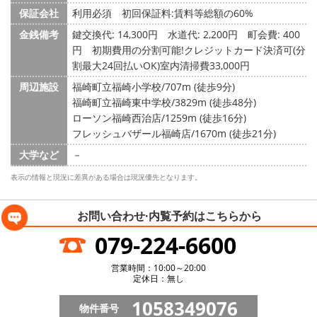
保証会社
利用必須 初回保証料:賃料等総額の60%
金銭備考
鍵交換代: 14,300円
水道代: 2,200円
町会費: 400
円
初期費用の分割可能!クレジットカード決済可(分
割最大24回払いOK)室内清掃費33,000円
周辺施設
福崎町立福崎小学校/707m (徒歩9分)
福崎町立福崎東中学校/3829m (徒歩48分)
ローソン福崎西治店/1259m (徒歩16分)
フレッシュバザール福崎店/1670m (徒歩21分)
大学など
－
表示の情報と現況に差異がある場合は現況優先となります。
お問い合わせ·内覧予約は
こちらから
079-224-6600
営業時間：10:00～20:00
定休日：無し
1058349076
物件番号