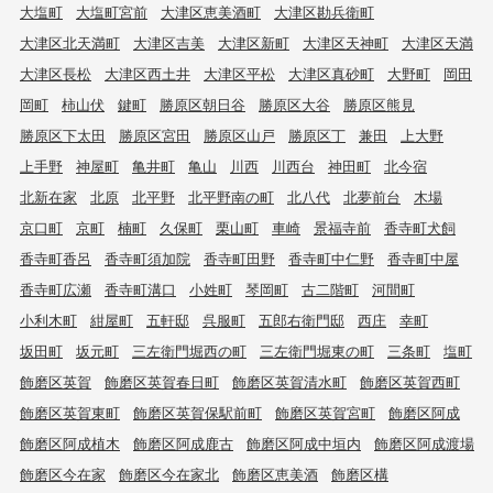
大塩町
大塩町宮前
大津区恵美酒町
大津区勘兵衛町
大津区北天満町
大津区吉美
大津区新町
大津区天神町
大津区天満
大津区長松
大津区西土井
大津区平松
大津区真砂町
大野町
岡田
岡町
柿山伏
鍵町
勝原区朝日谷
勝原区大谷
勝原区熊見
勝原区下太田
勝原区宮田
勝原区山戸
勝原区丁
兼田
上大野
上手野
神屋町
亀井町
亀山
川西
川西台
神田町
北今宿
北新在家
北原
北平野
北平野南の町
北八代
北夢前台
木場
京口町
京町
楠町
久保町
栗山町
車崎
景福寺前
香寺町犬飼
香寺町香呂
香寺町須加院
香寺町田野
香寺町中仁野
香寺町中屋
香寺町広瀬
香寺町溝口
小姓町
琴岡町
古二階町
河間町
小利木町
紺屋町
五軒邸
呉服町
五郎右衛門邸
西庄
幸町
坂田町
坂元町
三左衛門堀西の町
三左衛門堀東の町
三条町
塩町
飾磨区英賀
飾磨区英賀春日町
飾磨区英賀清水町
飾磨区英賀西町
飾磨区英賀東町
飾磨区英賀保駅前町
飾磨区英賀宮町
飾磨区阿成
飾磨区阿成植木
飾磨区阿成鹿古
飾磨区阿成中垣内
飾磨区阿成渡場
飾磨区今在家
飾磨区今在家北
飾磨区恵美酒
飾磨区構