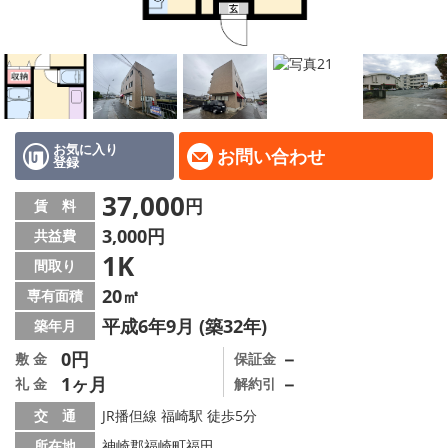
地域から探す
地図から探す
スタッフ
店舗情報·アクセス
お気に入り
お問い合わせ
登録
会社概要
37,000
円
賃 料
3,000円
共益費
メールでお問い合わせ
1K
間取り
20㎡
専有面積
平成6年9月 (築32年)
築年月
0円
－
敷 金
保証金
1ヶ月
－
礼 金
解約引
交 通
JR播但線 福崎駅 徒歩5分
所在地
神崎郡福崎町福田