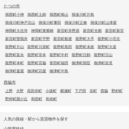
たつの市
揖西町小神
揖西町土師
揖西町南山
揖保川町片島
揖保川町神戸北山
揖保川町黍田
揖保川町正條
揖保川町山津屋
神岡町大住寺
神岡町東觜崎
新宮町井野原
新宮町光都
新宮町新宮
新宮町曽我井
新宮町平野
新宮町船渡
龍野町大手
龍野町小宅北
龍野町片山
龍野町川原町
龍野町島田
龍野町末政
龍野町大道
龍野町富永
龍野町堂本
龍野町中村
龍野町日飼
龍野町日山
龍野町本町
龍野町宮脇
誉田町福田
御津町朝臣
御津町岩見
御津町釜屋
御津町苅屋
御津町中島
西脇市
上野
大野
高田井町
小坂町
郷瀬町
下戸田
谷町
西脇
野村町
野村町茜が丘
和田町
和布町
人気の路線・駅から賃貸物件を探す
山陽電鉄線