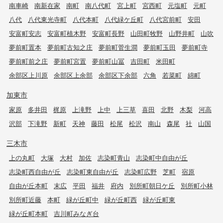
南車崎
南新在家
南町
南八代町
宮上町
宮西町
元塩町
元町
八代
八代東光寺町
八代本町
八代緑ケ丘町
八代宮前町
安田
安富町安志
安富町植木野
安富町長野
山田町牧野
山野井町
山吹
夢前町置本
夢前町古知之庄
夢前町菅生澗
夢前町玉田
夢前町寺
夢前町前之庄
夢前町宮置
夢前町山冨
吉田町
米田町
余部区上川原
余部区上余部
余部区下余部
六角
若菜町
綿町
加東市
家原
多井田
梶原
上滝野
上中
上三草
喜田
北野
木梨
河高
沢部
下滝野
新町
天神
藤田
松尾
松沢
南山
森尾
社
山国
三木市
上の丸町
大塚
大村
加佐
志染町青山
志染町中自由が丘
志染町西自由が丘
志染町東自由が丘
志染町広野
芝町
宿原
自由が丘本町
末広
平田
福井
府内
別所町朝日ケ丘
別所町小林
別所町近藤
本町
緑が丘町中
緑が丘町西
緑が丘町東
緑が丘町本町
吉川町みなぎ台