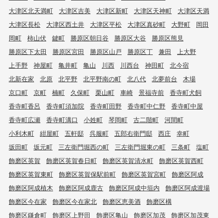
大津区北天満町
大津区吉美
大津区新町
大津区天神町
大津区天満
大津区長松
大津区西土井
大津区平松
大津区真砂町
大野町
岡田
岡町
柿山伏
鍵町
勝原区朝日谷
勝原区大谷
勝原区熊見
勝原区下太田
勝原区宮田
勝原区山戸
勝原区丁
兼田
上大野
上手野
神屋町
亀井町
亀山
川西
川西台
神田町
北今宿
北新在家
北原
北平野
北平野南の町
北八代
北夢前台
木場
京口町
京町
楠町
久保町
栗山町
車崎
景福寺前
香寺町犬飼
香寺町香呂
香寺町須加院
香寺町田野
香寺町中仁野
香寺町中屋
香寺町広瀬
香寺町溝口
小姓町
琴岡町
古二階町
河間町
小利木町
紺屋町
五軒邸
呉服町
五郎右衛門邸
西庄
幸町
坂田町
坂元町
三左衛門堀西の町
三左衛門堀東の町
三条町
塩町
飾磨区英賀
飾磨区英賀春日町
飾磨区英賀清水町
飾磨区英賀西町
飾磨区英賀東町
飾磨区英賀保駅前町
飾磨区英賀宮町
飾磨区阿成
飾磨区阿成植木
飾磨区阿成鹿古
飾磨区阿成中垣内
飾磨区阿成渡場
飾磨区今在家
飾磨区今在家北
飾磨区恵美酒
飾磨区構
飾磨区鎌倉町
飾磨区上野田
飾磨区亀山
飾磨区加茂
飾磨区加茂東