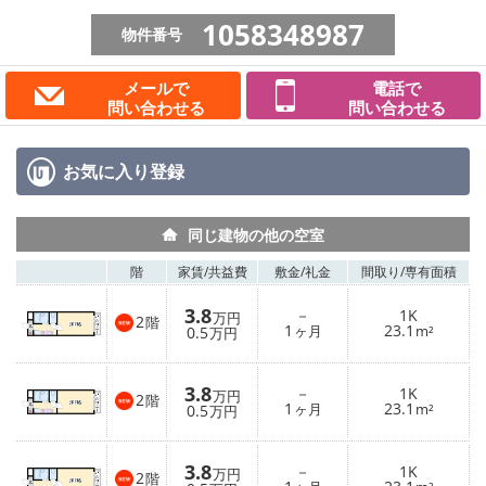
1058348987
物件番号
メールで
電話で
問い合わせる
問い合わせる
お気に入り
登録
同じ建物の他の空室
階
家賃/
共益費
敷金/
礼金
間取り/
専有面積
3.8
－
1K
万円
2
階
1
23.1
0.5
ヶ月
m²
万円
3.8
－
1K
万円
2
階
1
23.1
0.5
ヶ月
m²
万円
3.8
－
1K
万円
2
階