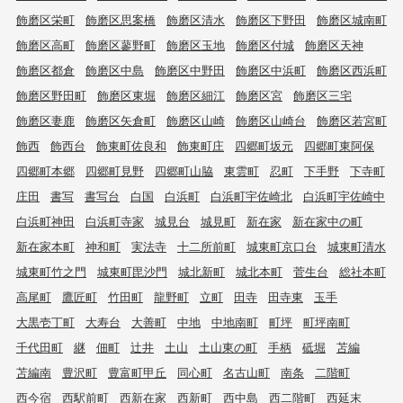
飾磨区栄町
飾磨区思案橋
飾磨区清水
飾磨区下野田
飾磨区城南町
飾磨区高町
飾磨区蓼野町
飾磨区玉地
飾磨区付城
飾磨区天神
飾磨区都倉
飾磨区中島
飾磨区中野田
飾磨区中浜町
飾磨区西浜町
飾磨区野田町
飾磨区東堀
飾磨区細江
飾磨区宮
飾磨区三宅
飾磨区妻鹿
飾磨区矢倉町
飾磨区山崎
飾磨区山崎台
飾磨区若宮町
飾西
飾西台
飾東町佐良和
飾東町庄
四郷町坂元
四郷町東阿保
四郷町本郷
四郷町見野
四郷町山脇
東雲町
忍町
下手野
下寺町
庄田
書写
書写台
白国
白浜町
白浜町宇佐崎北
白浜町宇佐崎中
白浜町神田
白浜町寺家
城見台
城見町
新在家
新在家中の町
新在家本町
神和町
実法寺
十二所前町
城東町京口台
城東町清水
城東町竹之門
城東町毘沙門
城北新町
城北本町
菅生台
総社本町
高尾町
鷹匠町
竹田町
龍野町
立町
田寺
田寺東
玉手
大黒壱丁町
大寿台
大善町
中地
中地南町
町坪
町坪南町
千代田町
継
佃町
辻井
土山
土山東の町
手柄
砥堀
苫編
苫編南
豊沢町
豊富町甲丘
同心町
名古山町
南条
二階町
西今宿
西駅前町
西新在家
西新町
西中島
西二階町
西延末