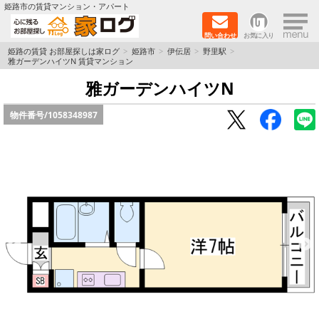
×
姫路市の賃貸マンション・アパート
問い合わせ
お気に入り
TOPページ
姫路の賃貸 お部屋探しは家ログ
姫路市
伊伝居
野里駅
雅ガーデンハイツN 賃貸マンション
新築物件
雅ガーデンハイツN
物件番号/
1058348987
ペットOK物件
戸建物件
保証人不要物件
初期費用リーズナブル物件
都市ガス物件
路線·駅から探す