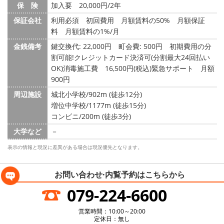
保 険
加入要 20,000円/2年
保証会社
利用必須 初回費用 月額賃料の50% 月額保証
料 月額賃料の1%/月
金銭備考
鍵交換代: 22,000円
町会費: 500円
初期費用の分
割可能!クレジットカード決済可(分割最大24回払い
OK)消毒施工費 16,500円(税込)緊急サポート 月額
900円
周辺施設
城北小学校/902m (徒歩12分)
増位中学校/1177m (徒歩15分)
コンビニ/200m (徒歩3分)
大学など
－
表示の情報と現況に差異がある場合は現況優先となります。
お問い合わせ·内覧予約は
こちらから
079-224-6600
営業時間：10:00～20:00
定休日：無し