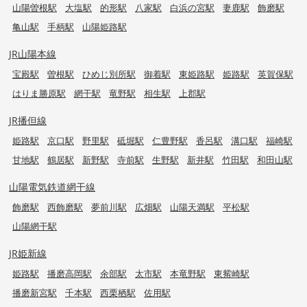
山陽曽根駅
大塩駅
的形駅
八家駅
白浜の宮駅
妻鹿駅
飾磨駅
亀山駅
手柄駅
山陽姫路駅
JR山陽本線
宝殿駅
曽根駅
ひめじ別所駅
御着駅
東姫路駅
姫路駅
英賀保駅
はりま勝原駅
網干駅
竜野駅
相生駅
上郡駅
JR播但線
姫路駅
京口駅
野里駅
砥堀駅
仁豊野駅
香呂駅
溝口駅
福崎駅
甘地駅
鶴居駅
新野駅
寺前駅
生野駅
新井駅
竹田駅
和田山駅
山陽電気鉄道網干線
飾磨駅
西飾磨駅
夢前川駅
広畑駅
山陽天満駅
平松駅
山陽網干駅
JR姫新線
姫路駅
播磨高岡駅
余部駅
太市駅
本竜野駅
東觜崎駅
播磨新宮駅
千本駅
西栗栖駅
佐用駅