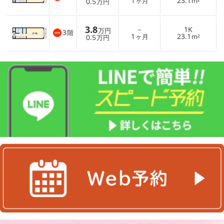
1
23.1
0.5
ヶ月
m²
万円
3.8
－
1K
万円
3
階
1
23.1
0.5
ヶ月
m²
万円