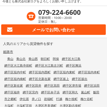
今後とも株式会社家ログをよろしくお願い申し上げます。
079-224-6600
営業時間：10:00～20:00
定休日：無し
メールで
お問い合わせ
人気のエリアから賃貸物件を探す
姫路市
青山
青山北
青山西
朝日町
阿保
網干区大江島
網干区大江島寺前町
網干区大江島古川町
網干区興浜
網干区垣内中町
網干区垣内西町
網干区垣内東町
網干区垣内本町
網干区垣内南町
網干区北新在家
網干区坂上
網干区坂出
網干区新在家
網干区田井
網干区高田
網干区津市場
網干区浜田
網干区福井
網干区宮内
網干区余子浜
網干区和久
嵐山町
飯田
市之郷町
伊伝居
井ノ口
岩端町
打越
梅ケ枝町
梅ケ谷町
大塩町
大塩町宮前
大津区恵美酒町
大津区勘兵衛町