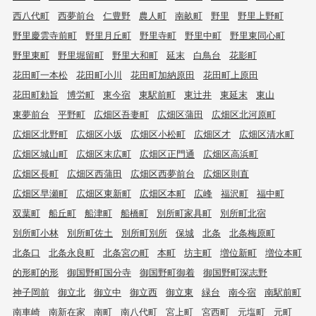
西八代町
西夢前台
仁豊野
農人町
南畝町
野里
野里上野町
野里慶雲寺前町
野里月丘町
野里寺町
野里中町
野里東同心町
野里東町
野里堀留町
野里大和町
延末
白鳥台
花影町
花田町一本松
花田町小川
花田町加納原田
花田町上原田
花田町勅旨
博労町
東今宿
東駅前町
東辻井
東延末
東山
東夢前台
平野町
広畑区吾妻町
広畑区蒲田
広畑区北河原町
広畑区北野町
広畑区小坂
広畑区小松町
広畑区才
広畑区清水町
広畑区城山町
広畑区末広町
広畑区正門通
広畑区高浜町
広畑区長町
広畑区西蒲田
広畑区西夢前台
広畑区則直
広畑区早瀬町
広畑区東新町
広畑区本町
広峰
福沢町
福中町
双葉町
船丘町
船津町
船橋町
別所町家具町
別所町北宿
別所町小林
別所町佐土
別所町別所
保城
北条
北条梅原町
北条口
北条永良町
北条宮の町
本町
坊主町
増位新町
増位本町
的形町的形
御国野町国分寺
御国野町御着
御国野町深志野
神子岡前
御立北
御立中
御立西
御立東
緑台
南今宿
南駅前町
南車崎
南新在家
南町
南八代町
宮上町
宮西町
元塩町
元町