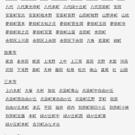
八代
八代東光寺町
八代本町
八代緑ケ丘町
八代宮前町
安田
安富町安志
安富町植木野
安富町長野
山田町牧野
山野井町
山吹
夢前町置本
夢前町古知之庄
夢前町菅生澗
夢前町玉田
夢前町寺
夢前町前之庄
夢前町宮置
夢前町山冨
吉田町
米田町
余部区上川原
余部区上余部
余部区下余部
六角
若菜町
綿町
加東市
家原
多井田
梶原
上滝野
上中
上三草
喜田
北野
木梨
河高
沢部
下滝野
新町
天神
藤田
松尾
松沢
南山
森尾
社
山国
三木市
上の丸町
大塚
大村
加佐
志染町青山
志染町中自由が丘
志染町西自由が丘
志染町東自由が丘
志染町広野
芝町
宿原
自由が丘本町
末広
平田
福井
府内
別所町朝日ケ丘
別所町小林
別所町近藤
本町
緑が丘町中
緑が丘町西
緑が丘町東
緑が丘町本町
吉川町みなぎ台