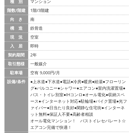
種 別
マンション
階数/階建
1階/3階建
向 き
南
構 造
鉄骨造
現 況
空室
入 居
即時
契約期間
2年
取引態様
一般媒介
駐車場
空有 9,000円/月
設備/条件
上水道
下水道
電話
冷房
暖房
給湯
フローリン
グ
バルコニー
シャワー
エアコン
室内洗濯置場
バス・トイレ別室
IHコンロ
オール電化
収納スペ
ース
インターネット対応
駐輪場
バイク置場
光フ
ァイバー
日当たり良好
閑静な住宅街
インターネ
ット無料
保証人不要
高齢者相談
オール電化マンション！ バストイレセパレート☆
エアコン完備で快適！