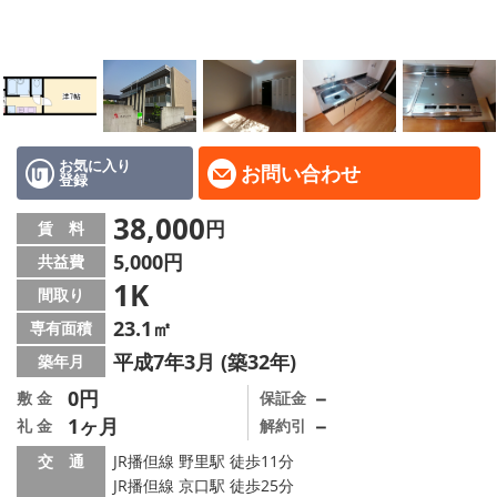
地域から探す
地図から探す
スタッフ
店舗情報·アクセス
お気に入り
お問い合わせ
登録
会社概要
38,000
円
賃 料
5,000円
共益費
メールでお問い合わせ
1K
間取り
23.1㎡
専有面積
平成7年3月 (築32年)
築年月
0円
－
敷 金
保証金
1ヶ月
－
礼 金
解約引
交 通
JR播但線 野里駅 徒歩11分
JR播但線 京口駅 徒歩25分