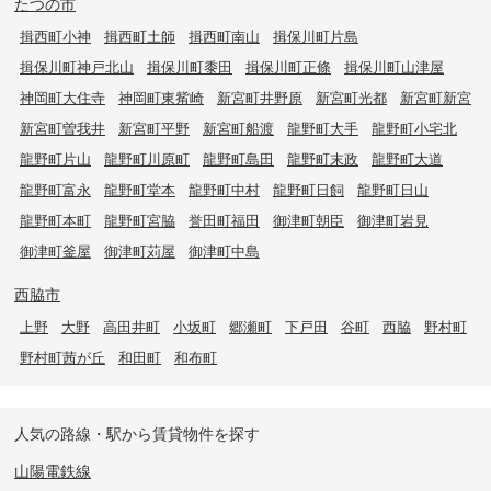
たつの市
揖西町小神
揖西町土師
揖西町南山
揖保川町片島
揖保川町神戸北山
揖保川町黍田
揖保川町正條
揖保川町山津屋
神岡町大住寺
神岡町東觜崎
新宮町井野原
新宮町光都
新宮町新宮
新宮町曽我井
新宮町平野
新宮町船渡
龍野町大手
龍野町小宅北
龍野町片山
龍野町川原町
龍野町島田
龍野町末政
龍野町大道
龍野町富永
龍野町堂本
龍野町中村
龍野町日飼
龍野町日山
龍野町本町
龍野町宮脇
誉田町福田
御津町朝臣
御津町岩見
御津町釜屋
御津町苅屋
御津町中島
西脇市
上野
大野
高田井町
小坂町
郷瀬町
下戸田
谷町
西脇
野村町
野村町茜が丘
和田町
和布町
人気の路線・駅から賃貸物件を探す
山陽電鉄線