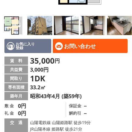
地域から探す
地図から探す
スタッフ
店舗情報·アクセス
お気に入り
お問い合わせ
登録
会社概要
35,000
円
賃 料
3,000円
共益費
メールでお問い合わせ
1DK
間取り
33.2㎡
専有面積
昭和43年4月 (築59年)
築年月
0円
－
敷 金
保証金
0円
－
礼 金
解約引
交 通
山陽電鉄線 山陽姫路駅 徒歩19分
JR山陽本線 姫路駅 徒歩21分