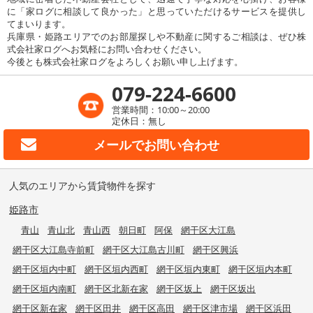
に「家ログに相談して良かった」と思っていただけるサービスを提供し
てまいります。
兵庫県・姫路エリアでのお部屋探しや不動産に関するご相談は、ぜひ株
式会社家ログへお気軽にお問い合わせください。
今後とも株式会社家ログをよろしくお願い申し上げます。
079-224-6600
営業時間：10:00～20:00
定休日：無し
メールで
お問い合わせ
人気のエリアから賃貸物件を探す
姫路市
青山
青山北
青山西
朝日町
阿保
網干区大江島
網干区大江島寺前町
網干区大江島古川町
網干区興浜
網干区垣内中町
網干区垣内西町
網干区垣内東町
網干区垣内本町
網干区垣内南町
網干区北新在家
網干区坂上
網干区坂出
網干区新在家
網干区田井
網干区高田
網干区津市場
網干区浜田