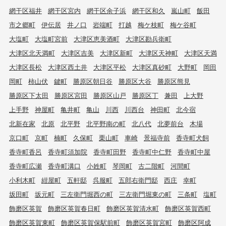
網干区福井
網干区宮内
網干区余子浜
網干区和久
嵐山町
飯田
市之郷町
伊伝居
井ノ口
岩端町
打越
梅ケ枝町
梅ケ谷町
大塩町
大塩町宮前
大津区恵美酒町
大津区勘兵衛町
大津区北天満町
大津区吉美
大津区新町
大津区天神町
大津区天満
大津区長松
大津区西土井
大津区平松
大津区真砂町
大野町
岡田
岡町
柿山伏
鍵町
勝原区朝日谷
勝原区大谷
勝原区熊見
勝原区下太田
勝原区宮田
勝原区山戸
勝原区丁
兼田
上大野
上手野
神屋町
亀井町
亀山
川西
川西台
神田町
北今宿
北新在家
北原
北平野
北平野南の町
北八代
北夢前台
木場
京口町
京町
楠町
久保町
栗山町
車崎
景福寺前
香寺町犬飼
香寺町香呂
香寺町須加院
香寺町田野
香寺町中仁野
香寺町中屋
香寺町広瀬
香寺町溝口
小姓町
琴岡町
古二階町
河間町
小利木町
紺屋町
五軒邸
呉服町
五郎右衛門邸
西庄
幸町
坂田町
坂元町
三左衛門堀西の町
三左衛門堀東の町
三条町
塩町
飾磨区英賀
飾磨区英賀春日町
飾磨区英賀清水町
飾磨区英賀西町
飾磨区英賀東町
飾磨区英賀保駅前町
飾磨区英賀宮町
飾磨区阿成