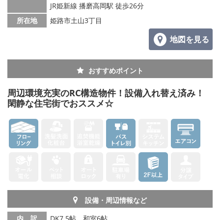
JR姫新線 播磨高岡駅 徒歩26分
所在地
姫路市土山3丁目
地図を見る
おすすめポイント
周辺環境充実のRC構造物件！設備入れ替え済み！
閑静な住宅街でおススメ☆
設備・周辺情報など
内 訳
DK7.5帖、和室6帖