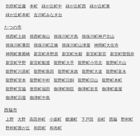
別所町近藤
本町
緑が丘町中
緑が丘町西
緑が丘町東
緑が丘町本町
吉川町みなぎ台
たつの市
揖西町土師
揖西町南山
揖保川町片島
揖保川町神戸北山
揖保川町黍田
揖保川町正條
揖保川町山津屋
神岡町大住寺
神岡町東觜崎
新宮町井野原
新宮町光都
新宮町新宮
新宮町曽我井
新宮町平野
新宮町船渡
龍野町大手
龍野町小宅北
龍野町片山
龍野町川原町
龍野町島田
龍野町末政
龍野町大道
龍野町富永
龍野町堂本
龍野町中村
龍野町日飼
龍野町日山
龍野町本町
龍野町宮脇
誉田町福田
御津町朝臣
御津町岩見
御津町釜屋
御津町苅屋
御津町中島
西脇市
上野
大野
高田井町
小坂町
郷瀬町
下戸田
谷町
西脇
野村町
野村町茜が丘
和田町
和布町