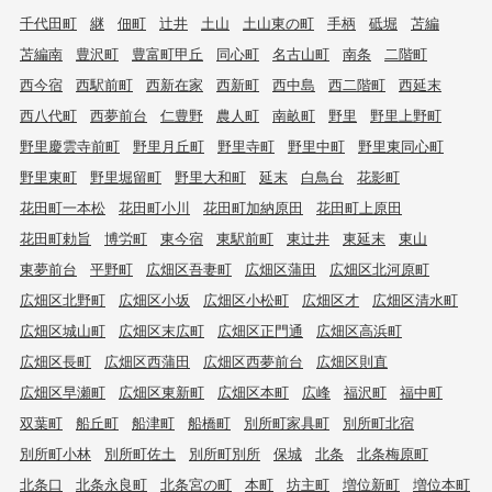
千代田町
継
佃町
辻井
土山
土山東の町
手柄
砥堀
苫編
苫編南
豊沢町
豊富町甲丘
同心町
名古山町
南条
二階町
西今宿
西駅前町
西新在家
西新町
西中島
西二階町
西延末
西八代町
西夢前台
仁豊野
農人町
南畝町
野里
野里上野町
野里慶雲寺前町
野里月丘町
野里寺町
野里中町
野里東同心町
野里東町
野里堀留町
野里大和町
延末
白鳥台
花影町
花田町一本松
花田町小川
花田町加納原田
花田町上原田
花田町勅旨
博労町
東今宿
東駅前町
東辻井
東延末
東山
東夢前台
平野町
広畑区吾妻町
広畑区蒲田
広畑区北河原町
広畑区北野町
広畑区小坂
広畑区小松町
広畑区才
広畑区清水町
広畑区城山町
広畑区末広町
広畑区正門通
広畑区高浜町
広畑区長町
広畑区西蒲田
広畑区西夢前台
広畑区則直
広畑区早瀬町
広畑区東新町
広畑区本町
広峰
福沢町
福中町
双葉町
船丘町
船津町
船橋町
別所町家具町
別所町北宿
別所町小林
別所町佐土
別所町別所
保城
北条
北条梅原町
北条口
北条永良町
北条宮の町
本町
坊主町
増位新町
増位本町