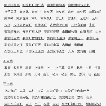
的形町的形
御国野町国分寺
御国野町御着
御国野町深志野
神子岡前
御立北
御立中
御立西
御立東
緑台
南今宿
南駅前町
南車崎
南新在家
南町
南八代町
宮上町
宮西町
元塩町
元町
八代
八代東光寺町
八代本町
八代緑ケ丘町
八代宮前町
安田
安富町安志
安富町植木野
安富町長野
山田町牧野
山野井町
山吹
夢前町置本
夢前町古知之庄
夢前町菅生澗
夢前町玉田
夢前町寺
夢前町前之庄
夢前町宮置
夢前町山冨
吉田町
米田町
余部区上川原
余部区上余部
余部区下余部
六角
若菜町
綿町
加東市
家原
多井田
梶原
上滝野
上中
上三草
喜田
北野
木梨
河高
沢部
下滝野
新町
天神
藤田
松尾
松沢
南山
森尾
社
山国
三木市
上の丸町
大塚
大村
加佐
志染町青山
志染町中自由が丘
志染町西自由が丘
志染町東自由が丘
志染町広野
芝町
宿原
自由が丘本町
末広
平田
福井
府内
別所町朝日ケ丘
別所町小林