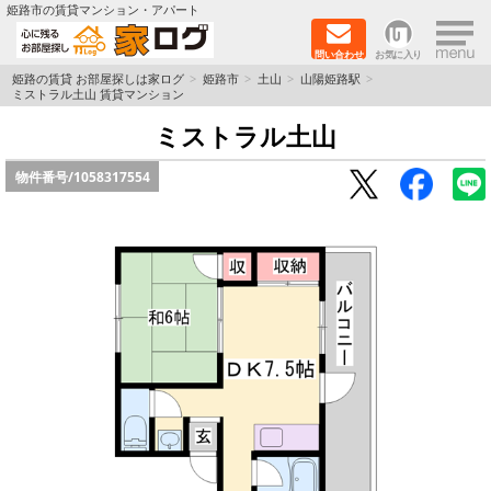
×
姫路市の賃貸マンション・アパート
問い合わせ
お気に入り
TOPページ
姫路の賃貸 お部屋探しは家ログ
姫路市
土山
山陽姫路駅
ミストラル土山 賃貸マンション
新築物件
ミストラル土山
物件番号/
1058317554
ペットOK物件
戸建物件
保証人不要物件
初期費用リーズナブル物件
都市ガス物件
路線·駅から探す