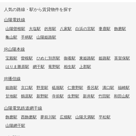
人気の路線・駅から賃貸物件を探す
山陽電鉄線
山陽曽根駅
大塩駅
的形駅
八家駅
白浜の宮駅
妻鹿駅
飾磨駅
亀山駅
手柄駅
山陽姫路駅
JR山陽本線
宝殿駅
曽根駅
ひめじ別所駅
御着駅
東姫路駅
姫路駅
英賀保駅
はりま勝原駅
網干駅
竜野駅
相生駅
上郡駅
JR播但線
姫路駅
京口駅
野里駅
砥堀駅
仁豊野駅
香呂駅
溝口駅
福崎駅
甘地駅
鶴居駅
新野駅
寺前駅
生野駅
新井駅
竹田駅
和田山駅
山陽電気鉄道網干線
飾磨駅
西飾磨駅
夢前川駅
広畑駅
山陽天満駅
平松駅
山陽網干駅