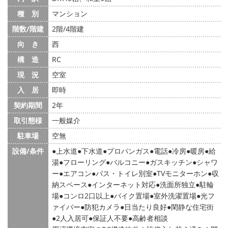
種 別
マンション
階数/階建
2階/4階建
向 き
西
構 造
RC
現 況
空室
入 居
即時
契約期間
2年
取引態様
一般媒介
駐車場
空無
設備/条件
上水道
下水道
プロパンガス
電話
冷房
暖房
給
湯
フローリング
バルコニー
ガスキッチン
シャワ
ー
エアコン
バス・トイレ別室
TVモニターホン
収
納スペース
インターネット対応
洗面所独立
駐輪
場
コンロ2口以上
バイク置場
室外洗濯置場
光フ
ァイバー
防犯カメラ
日当たり良好
閑静な住宅街
2人入居可
保証人不要
高齢者相談