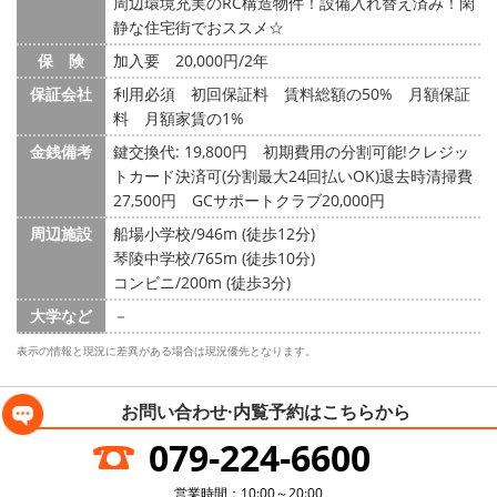
周辺環境充実のRC構造物件！設備入れ替え済み！閑
静な住宅街でおススメ☆
保 険
加入要 20,000円/2年
保証会社
利用必須 初回保証料 賃料総額の50% 月額保証
料 月額家賃の1%
金銭備考
鍵交換代: 19,800円
初期費用の分割可能!クレジッ
トカード決済可(分割最大24回払いOK)退去時清掃費
27,500円 GCサポートクラブ20,000円
周辺施設
船場小学校/946m (徒歩12分)
琴陵中学校/765m (徒歩10分)
コンビニ/200m (徒歩3分)
大学など
－
表示の情報と現況に差異がある場合は現況優先となります。
お問い合わせ·内覧予約は
こちらから
079-224-6600
営業時間：10:00～20:00