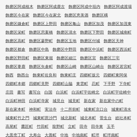
飾磨区阿成植木
飾磨区阿成鹿古
飾磨区阿成中垣内
飾磨区阿成渡場
飾磨区今在家
飾磨区今在家北
飾磨区恵美酒
飾磨区構
飾磨区鎌倉町
飾磨区上野田
飾磨区亀山
飾磨区加茂
飾磨区加茂東
飾磨区栄町
飾磨区思案橋
飾磨区清水
飾磨区下野田
飾磨区城南町
飾磨区高町
飾磨区蓼野町
飾磨区玉地
飾磨区付城
飾磨区天神
飾磨区都倉
飾磨区中島
飾磨区中野田
飾磨区中浜町
飾磨区西浜町
飾磨区野田町
飾磨区東堀
飾磨区細江
飾磨区宮
飾磨区三宅
飾磨区妻鹿
飾磨区矢倉町
飾磨区山崎
飾磨区山崎台
飾磨区若宮町
飾西
飾西台
飾東町佐良和
飾東町庄
四郷町坂元
四郷町東阿保
四郷町本郷
四郷町見野
四郷町山脇
東雲町
忍町
下手野
下寺町
庄田
書写
書写台
白国
白浜町
白浜町宇佐崎北
白浜町宇佐崎中
白浜町神田
白浜町寺家
城見台
城見町
新在家
新在家中の町
新在家本町
神和町
実法寺
十二所前町
城東町京口台
城東町清水
城東町竹之門
城東町毘沙門
城北新町
城北本町
菅生台
総社本町
高尾町
鷹匠町
竹田町
龍野町
立町
田寺
田寺東
玉手
大黒壱丁町
大寿台
大善町
中地
中地南町
町坪
町坪南町