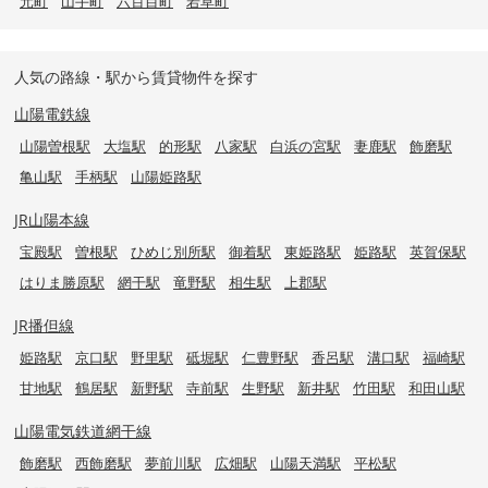
元町
山手町
六百目町
若草町
人気の路線・駅から賃貸物件を探す
山陽電鉄線
山陽曽根駅
大塩駅
的形駅
八家駅
白浜の宮駅
妻鹿駅
飾磨駅
亀山駅
手柄駅
山陽姫路駅
JR山陽本線
宝殿駅
曽根駅
ひめじ別所駅
御着駅
東姫路駅
姫路駅
英賀保駅
はりま勝原駅
網干駅
竜野駅
相生駅
上郡駅
JR播但線
姫路駅
京口駅
野里駅
砥堀駅
仁豊野駅
香呂駅
溝口駅
福崎駅
甘地駅
鶴居駅
新野駅
寺前駅
生野駅
新井駅
竹田駅
和田山駅
山陽電気鉄道網干線
飾磨駅
西飾磨駅
夢前川駅
広畑駅
山陽天満駅
平松駅