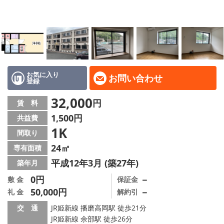
地域から探す
地図から探す
スタッフ
店舗情報·アクセス
お気に入り
お問い合わせ
登録
会社概要
32,000
円
賃 料
1,500円
共益費
メールでお問い合わせ
1K
間取り
24㎡
専有面積
平成12年3月 (築27年)
築年月
0円
－
敷 金
保証金
50,000円
－
礼 金
解約引
交 通
JR姫新線 播磨高岡駅 徒歩21分
JR姫新線 余部駅 徒歩26分