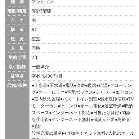
種 別
マンション
階数/階建
3階/3階建
向 き
南
構 造
RC
現 況
空室
入 居
即時
契約期間
2年
取引態様
一般媒介
駐車場
空有 4,400円/月
設備/条件
上水道
下水道
電話
冷房
暖房
給湯
フローリン
グ
オートロック
宅配ボックス
シャワー
エアコン
室内洗濯置場
バス・トイレ別室
温水洗浄便座
TV
モニターホン
IHコンロ
オール電化
浴室乾燥
収納
スペース
インターネット対応
日当たり良好
閑静
な住宅街
インターネット無料
保証人不要
高齢者
相談
設備充実の単身向け物件！ネット無料♪人気のオール