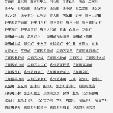
苫編南
豊沢町
豊富町甲丘
同心町
名古山町
南条
二階町
西今宿
西駅前町
西新在家
西新町
西中島
西二階町
西延末
西八代町
西夢前台
仁豊野
農人町
南畝町
野里
野里上野町
野里慶雲寺前町
野里月丘町
野里寺町
野里中町
野里東同心町
野里東町
野里堀留町
野里大和町
延末
白鳥台
花影町
花田町一本松
花田町小川
花田町加納原田
花田町上原田
花田町勅旨
博労町
東今宿
東駅前町
東辻井
東延末
東山
東夢前台
平野町
広畑区吾妻町
広畑区蒲田
広畑区北河原町
広畑区北野町
広畑区小坂
広畑区小松町
広畑区才
広畑区清水町
広畑区城山町
広畑区末広町
広畑区正門通
広畑区高浜町
広畑区長町
広畑区西蒲田
広畑区西夢前台
広畑区則直
広畑区早瀬町
広畑区東新町
広畑区本町
広峰
福沢町
福中町
双葉町
船丘町
船津町
船橋町
別所町家具町
別所町北宿
別所町小林
別所町佐土
別所町別所
保城
北条
北条梅原町
北条口
北条永良町
北条宮の町
本町
坊主町
増位新町
増位本町
的形町的形
御国野町国分寺
御国野町御着
御国野町深志野