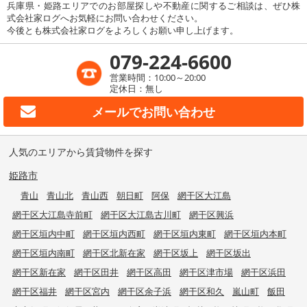
兵庫県・姫路エリアでのお部屋探しや不動産に関するご相談は、ぜひ株
式会社家ログへお気軽にお問い合わせください。
今後とも株式会社家ログをよろしくお願い申し上げます。
079-224-6600
営業時間：10:00～20:00
定休日：無し
メールで
お問い合わせ
人気のエリアから賃貸物件を探す
姫路市
青山
青山北
青山西
朝日町
阿保
網干区大江島
網干区大江島寺前町
網干区大江島古川町
網干区興浜
網干区垣内中町
網干区垣内西町
網干区垣内東町
網干区垣内本町
網干区垣内南町
網干区北新在家
網干区坂上
網干区坂出
網干区新在家
網干区田井
網干区高田
網干区津市場
網干区浜田
網干区福井
網干区宮内
網干区余子浜
網干区和久
嵐山町
飯田