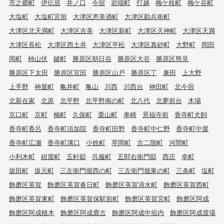
市之郷町
伊伝居
井ノ口
今宿
岩端町
打越
梅ケ枝町
梅ケ谷町
大塩町
大塩町宮前
大津区恵美酒町
大津区勘兵衛町
大津区北天満町
大津区吉美
大津区新町
大津区天神町
大津区天満
大津区長松
大津区西土井
大津区平松
大津区真砂町
大野町
岡田
岡町
柿山伏
鍵町
勝原区朝日谷
勝原区大谷
勝原区熊見
勝原区下太田
勝原区宮田
勝原区山戸
勝原区丁
兼田
上大野
上手野
神屋町
亀井町
亀山
川西
川西台
神田町
北今宿
北新在家
北原
北平野
北平野南の町
北八代
北夢前台
木場
京口町
京町
楠町
久保町
栗山町
車崎
景福寺前
香寺町犬飼
香寺町香呂
香寺町須加院
香寺町田野
香寺町中仁野
香寺町中屋
香寺町広瀬
香寺町溝口
小姓町
琴岡町
古二階町
河間町
小利木町
紺屋町
五軒邸
呉服町
五郎右衛門邸
西庄
幸町
坂田町
坂元町
三左衛門堀西の町
三左衛門堀東の町
三条町
塩町
飾磨区英賀
飾磨区英賀春日町
飾磨区英賀清水町
飾磨区英賀西町
飾磨区英賀東町
飾磨区英賀保駅前町
飾磨区英賀宮町
飾磨区阿成
飾磨区阿成植木
飾磨区阿成鹿古
飾磨区阿成中垣内
飾磨区阿成渡場