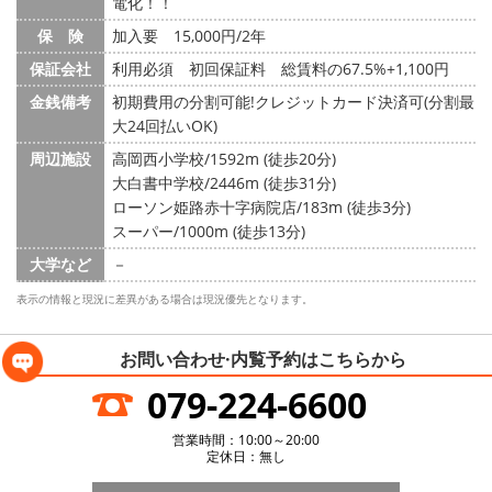
電化！！
保 険
加入要 15,000円/2年
保証会社
利用必須 初回保証料 総賃料の67.5%+1,100円
金銭備考
初期費用の分割可能!クレジットカード決済可(分割最
大24回払いOK)
周辺施設
高岡西小学校/1592m (徒歩20分)
大白書中学校/2446m (徒歩31分)
ローソン姫路赤十字病院店/183m (徒歩3分)
スーパー/1000m (徒歩13分)
大学など
－
表示の情報と現況に差異がある場合は現況優先となります。
お問い合わせ·内覧予約は
こちらから
079-224-6600
営業時間：10:00～20:00
定休日：無し