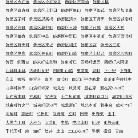
飾磨区今在家
飾磨区今在家北
飾磨区恵美酒
飾磨区構
飾磨区鎌倉町
飾磨区上野田
飾磨区亀山
飾磨区加茂
飾磨区加茂東
飾磨区栄町
飾磨区思案橋
飾磨区清水
飾磨区下野田
飾磨区城南町
飾磨区高町
飾磨区蓼野町
飾磨区玉地
飾磨区付城
飾磨区天神
飾磨区都倉
飾磨区中島
飾磨区中野田
飾磨区中浜町
飾磨区西浜町
飾磨区野田町
飾磨区東堀
飾磨区細江
飾磨区宮
飾磨区三宅
飾磨区妻鹿
飾磨区矢倉町
飾磨区山崎
飾磨区山崎台
飾磨区若宮町
飾西
飾西台
飾東町佐良和
飾東町庄
四郷町坂元
四郷町東阿保
四郷町本郷
四郷町見野
四郷町山脇
東雲町
忍町
下手野
下寺町
庄田
書写
書写台
白国
白浜町
白浜町宇佐崎北
白浜町宇佐崎中
白浜町神田
白浜町寺家
城見台
城見町
新在家
新在家中の町
新在家本町
神和町
実法寺
十二所前町
城東町京口台
城東町清水
城東町竹之門
城東町毘沙門
城北新町
城北本町
菅生台
総社本町
高尾町
鷹匠町
竹田町
龍野町
立町
田寺
田寺東
玉手
大黒壱丁町
大寿台
大善町
中地
中地南町
町坪
町坪南町
千代田町
継
佃町
辻井
土山
土山東の町
手柄
砥堀
苫編