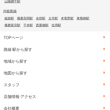
山陽網干駅
JR姫新線
姫路駅
播磨高岡駅
余部駅
太市駅
本竜野駅
東觜崎駅
播磨新宮駅
千本駅
西栗栖駅
佐用駅
TOPページ
路線·駅から探す
地域から探す
地図から探す
スタッフ
店舗情報·アクセス
会社概要