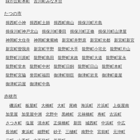
緑が丘町本町
吉川町みなぎ台
たつの市
揖西町小神
揖西町土師
揖西町南山
揖保川町片島
揖保川町神戸北山
揖保川町黍田
揖保川町正條
揖保川町山津屋
神岡町大住寺
神岡町東觜崎
新宮町井野原
新宮町光都
新宮町新宮
新宮町曽我井
新宮町平野
龍野町大手
龍野町小宅北
龍野町片山
龍野町川原町
龍野町島田
龍野町末政
龍野町大道
龍野町富永
龍野町堂本
龍野町中村
龍野町日飼
龍野町日山
龍野町本町
龍野町宮脇
誉田町福田
御津町朝臣
御津町岩見
御津町釜屋
御津町苅屋
御津町中島
赤穂市
磯浜町
板屋町
大橋町
大町
尾崎
海浜町
片浜町
上仮屋南
加里屋
加里屋中洲
北野中
黒崎町
元禄橋町
寿町
古浜町
さつき町
塩屋
清水町
正保橋町
新田
城西町
中浜町
中広
長池町
東浜町
細野町
砂子
三樋町
南野中
宮前町
元沖町