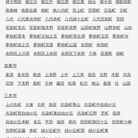
神子岡前
御立北
御立中
御立西
御立東
緑台
南今宿
南駅前町
南車崎
南新在家
南町
南八代町
宮上町
宮西町
元塩町
元町
八代
八代東光寺町
八代本町
八代緑ケ丘町
八代宮前町
安田
安富町安志
安富町植木野
安富町長野
山田町牧野
山野井町
山吹
夢前町置本
夢前町古知之庄
夢前町菅生澗
夢前町玉田
夢前町寺
夢前町前之庄
夢前町宮置
夢前町山冨
吉田町
米田町
余部区上川原
余部区上余部
余部区下余部
六角
若菜町
綿町
加東市
家原
多井田
梶原
上滝野
上中
上三草
喜田
北野
木梨
河高
沢部
下滝野
新町
天神
藤田
松尾
松沢
南山
森尾
社
山国
三木市
上の丸町
大塚
大村
加佐
志染町青山
志染町中自由が丘
志染町西自由が丘
志染町東自由が丘
志染町広野
芝町
宿原
自由が丘本町
末広
平田
福井
府内
別所町朝日ケ丘
別所町小林
別所町近藤
本町
緑が丘町中
緑が丘町西
緑が丘町東