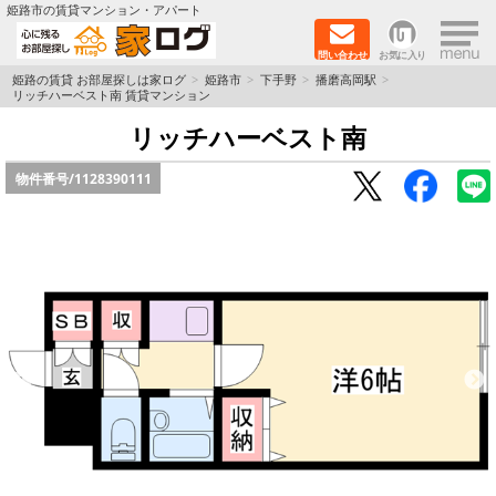
×
姫路市の賃貸マンション・アパート
問い合わせ
お気に入り
TOPページ
姫路の賃貸 お部屋探しは家ログ
姫路市
下手野
播磨高岡駅
リッチハーベスト南 賃貸マンション
新築物件
リッチハーベスト南
物件番号/
1128390111
ペットOK物件
戸建物件
保証人不要物件
初期費用リーズナブル物件
都市ガス物件
路線·駅から探す