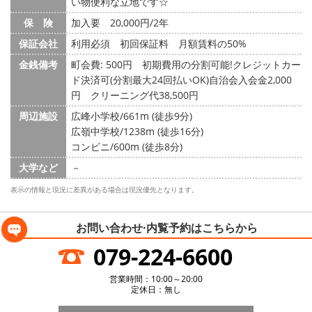
い物便利な立地です☆
保 険
加入要 20,000円/2年
保証会社
利用必須 初回保証料 月額賃料の50%
金銭備考
町会費: 500円
初期費用の分割可能!クレジットカー
ド決済可(分割最大24回払いOK)自治会入会金2,000
円 クリーニング代38,500円
周辺施設
広峰小学校/661m (徒歩9分)
広嶺中学校/1238m (徒歩16分)
コンビニ/600m (徒歩8分)
大学など
－
表示の情報と現況に差異がある場合は現況優先となります。
お問い合わせ·内覧予約は
こちらから
079-224-6600
営業時間：10:00～20:00
定休日：無し