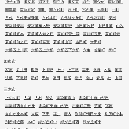
神子岡前
御立北
御立中
御立西
御立東
緑台
南今宿
南駅前町
南車崎
南新在家
南町
南八代町
宮上町
宮西町
元塩町
元町
八代
八代東光寺町
八代本町
八代緑ケ丘町
八代宮前町
安田
安富町安志
安富町植木野
安富町長野
山田町牧野
山野井町
山吹
夢前町置本
夢前町古知之庄
夢前町菅生澗
夢前町玉田
夢前町寺
夢前町前之庄
夢前町宮置
夢前町山冨
吉田町
米田町
余部区上川原
余部区上余部
余部区下余部
六角
若菜町
綿町
加東市
家原
多井田
梶原
上滝野
上中
上三草
喜田
北野
木梨
河高
沢部
下滝野
新町
天神
藤田
松尾
松沢
南山
森尾
社
山国
三木市
上の丸町
大塚
大村
加佐
志染町青山
志染町中自由が丘
志染町西自由が丘
志染町東自由が丘
志染町広野
芝町
宿原
自由が丘本町
末広
平田
福井
府内
別所町朝日ケ丘
別所町小林
別所町近藤
本町
緑が丘町中
緑が丘町西
緑が丘町東