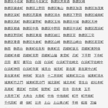
飾磨区今在家
飾磨区今在家北
飾磨区恵美酒
飾磨区構
飾磨区鎌倉町
飾磨区上野田
飾磨区亀山
飾磨区加茂
飾磨区加茂東
飾磨区栄町
飾磨区思案橋
飾磨区清水
飾磨区下野田
飾磨区城南町
飾磨区高町
飾磨区蓼野町
飾磨区玉地
飾磨区付城
飾磨区天神
飾磨区都倉
飾磨区中島
飾磨区中野田
飾磨区中浜町
飾磨区西浜町
飾磨区野田町
飾磨区東堀
飾磨区細江
飾磨区宮
飾磨区三宅
飾磨区妻鹿
飾磨区矢倉町
飾磨区山崎
飾磨区山崎台
飾磨区若宮町
飾西
飾西台
飾東町佐良和
飾東町庄
四郷町坂元
四郷町東阿保
四郷町本郷
四郷町見野
四郷町山脇
東雲町
忍町
下手野
下寺町
庄田
書写
書写台
白国
白浜町
白浜町宇佐崎北
白浜町宇佐崎中
白浜町神田
白浜町寺家
城見台
城見町
新在家
新在家中の町
新在家本町
神和町
実法寺
十二所前町
城東町京口台
城東町清水
城東町竹之門
城東町毘沙門
城北新町
城北本町
菅生台
総社本町
高尾町
鷹匠町
竹田町
龍野町
立町
田寺
田寺東
玉手
大黒壱丁町
大寿台
大善町
中地
中地南町
町坪
町坪南町
千代田町
継
佃町
辻井
土山
土山東の町
手柄
砥堀
苫編