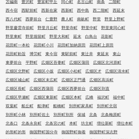
苫編南
豊沢町
豊富町甲丘
同心町
名古山町
南条
二階町
西今宿
西駅前町
西新在家
西新町
西中島
西二階町
西延末
西八代町
西夢前台
仁豊野
農人町
南畝町
野里
野里上野町
野里慶雲寺前町
野里月丘町
野里寺町
野里中町
野里東同心町
野里東町
野里堀留町
野里大和町
延末
白鳥台
花影町
花田町一本松
花田町小川
花田町加納原田
花田町上原田
花田町勅旨
博労町
東今宿
東駅前町
東辻井
東延末
東山
東夢前台
平野町
広畑区吾妻町
広畑区蒲田
広畑区北河原町
広畑区北野町
広畑区小坂
広畑区小松町
広畑区才
広畑区清水町
広畑区城山町
広畑区末広町
広畑区正門通
広畑区高浜町
広畑区長町
広畑区西蒲田
広畑区西夢前台
広畑区則直
広畑区早瀬町
広畑区東新町
広畑区本町
広峰
福沢町
福中町
双葉町
船丘町
船津町
船橋町
別所町家具町
別所町北宿
別所町小林
別所町佐土
別所町別所
保城
北条
北条梅原町
北条口
北条永良町
北条宮の町
本町
坊主町
増位新町
増位本町
的形町的形
御国野町国分寺
御国野町御着
御国野町深志野