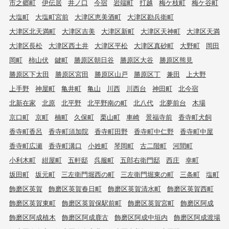
市之郷町
伊伝居
井ノ口
今宿
岩端町
打越
梅ケ枝町
梅ケ谷町
大塩町
大塩町宮前
大津区恵美酒町
大津区勘兵衛町
大津区北天満町
大津区吉美
大津区新町
大津区天神町
大津区天満
大津区長松
大津区西土井
大津区平松
大津区真砂町
大野町
岡田
岡町
柿山伏
鍵町
勝原区朝日谷
勝原区大谷
勝原区熊見
勝原区下太田
勝原区宮田
勝原区山戸
勝原区丁
兼田
上大野
上手野
神屋町
亀井町
亀山
川西
川西台
神田町
北今宿
北新在家
北原
北平野
北平野南の町
北八代
北夢前台
木場
京口町
京町
楠町
久保町
栗山町
車崎
景福寺前
香寺町犬飼
香寺町香呂
香寺町須加院
香寺町田野
香寺町中仁野
香寺町中屋
香寺町広瀬
香寺町溝口
小姓町
琴岡町
古二階町
河間町
小利木町
紺屋町
五軒邸
呉服町
五郎右衛門邸
西庄
幸町
坂田町
坂元町
三左衛門堀西の町
三左衛門堀東の町
三条町
塩町
飾磨区英賀
飾磨区英賀春日町
飾磨区英賀清水町
飾磨区英賀西町
飾磨区英賀東町
飾磨区英賀保駅前町
飾磨区英賀宮町
飾磨区阿成
飾磨区阿成植木
飾磨区阿成鹿古
飾磨区阿成中垣内
飾磨区阿成渡場