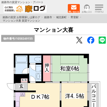
×
姫路市の賃貸マンション・アパート
問い合わせ
お気に入り
TOPページ
姫路の賃貸 お部屋探しは家ログ
姫路市
城北新町
野里駅
マンション大喜 賃貸マンション
新築物件
マンション大喜
物件番号/
1058349155
ペットOK物件
戸建物件
保証人不要物件
初期費用リーズナブル物件
都市ガス物件
路線·駅から探す