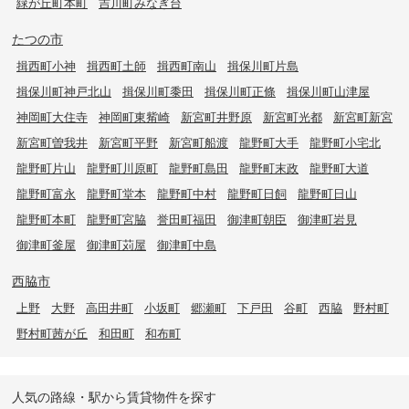
緑が丘町本町
吉川町みなぎ台
たつの市
揖西町小神
揖西町土師
揖西町南山
揖保川町片島
揖保川町神戸北山
揖保川町黍田
揖保川町正條
揖保川町山津屋
神岡町大住寺
神岡町東觜崎
新宮町井野原
新宮町光都
新宮町新宮
新宮町曽我井
新宮町平野
新宮町船渡
龍野町大手
龍野町小宅北
龍野町片山
龍野町川原町
龍野町島田
龍野町末政
龍野町大道
龍野町富永
龍野町堂本
龍野町中村
龍野町日飼
龍野町日山
龍野町本町
龍野町宮脇
誉田町福田
御津町朝臣
御津町岩見
御津町釜屋
御津町苅屋
御津町中島
西脇市
上野
大野
高田井町
小坂町
郷瀬町
下戸田
谷町
西脇
野村町
野村町茜が丘
和田町
和布町
人気の路線・駅から賃貸物件を探す