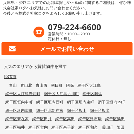
兵庫県・姫路エリアでのお部屋探しや不動産に関するご相談は、ぜひ株
式会社家ログへお気軽にお問い合わせください。
今後とも株式会社家ログをよろしくお願い申し上げます。
079-224-6600
営業時間：10:00～20:00
定休日：無し
メールで
お問い合わせ
人気のエリアから賃貸物件を探す
姫路市
青山
青山北
青山西
朝日町
阿保
網干区大江島
網干区大江島寺前町
網干区大江島古川町
網干区興浜
網干区垣内中町
網干区垣内西町
網干区垣内東町
網干区垣内本町
網干区垣内南町
網干区北新在家
網干区坂上
網干区坂出
網干区新在家
網干区田井
網干区高田
網干区津市場
網干区浜田
網干区福井
網干区宮内
網干区余子浜
網干区和久
嵐山町
飯田