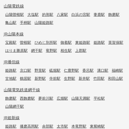
山陽電鉄線
山陽曽根駅
大塩駅
的形駅
八家駅
白浜の宮駅
妻鹿駅
飾磨駅
亀山駅
手柄駅
山陽姫路駅
JR山陽本線
宝殿駅
曽根駅
ひめじ別所駅
御着駅
東姫路駅
姫路駅
英賀保駅
はりま勝原駅
網干駅
竜野駅
相生駅
上郡駅
JR播但線
姫路駅
京口駅
野里駅
砥堀駅
仁豊野駅
香呂駅
溝口駅
福崎駅
甘地駅
鶴居駅
新野駅
寺前駅
生野駅
新井駅
竹田駅
和田山駅
山陽電気鉄道網干線
飾磨駅
西飾磨駅
夢前川駅
広畑駅
山陽天満駅
平松駅
山陽網干駅
JR姫新線
姫路駅
播磨高岡駅
余部駅
太市駅
本竜野駅
東觜崎駅