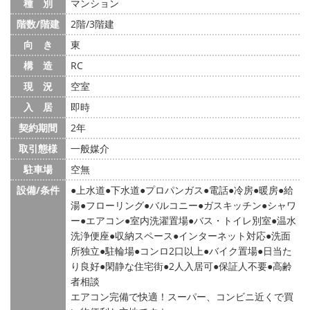
種 別
マンション
階数/階建
2階/3階建
向 き
東
構 造
RC
現 況
空室
入 居
即時
契約期間
2年
取引態様
一般媒介
駐車場
空無
設備/条件
上水道
下水道
プロパンガス
電話
冷房
暖房
給
湯
フローリング
バルコニー
ガスキッチン
シャワ
ー
エアコン
室内洗濯置場
バス・トイレ別室
温水
洗浄便座
収納スペース
インターネット対応
洗面
所独立
駐輪場
コンロ2口以上
バイク置場
日当た
り良好
閑静な住宅街
2人入居可
保証人不要
高齢
者相談
エアコン完備で快適！スーパー、コンビニ近くで買