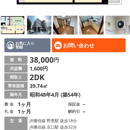
地域から探す
地図から探す
スタッフ
店舗情報·アクセス
お気に入り
お問い合わせ
登録
会社概要
38,000
円
賃 料
1,600円
共益費
メールでお問い合わせ
2DK
間取り
39.74㎡
専有面積
昭和48年4月 (築54年)
築年月
1ヶ月
－
敷 金
保証金
1ヶ月
－
礼 金
解約引
交 通
JR播但線 野里駅 徒歩18分
JR播但線 京口駅 徒歩32分