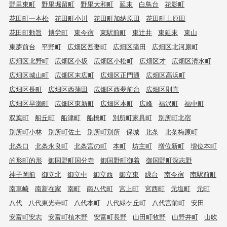
野里東町
野里堀留町
野里大和町
延末
白鳥台
花影町
花田町一本松
花田町小川
花田町加納原田
花田町上原田
花田町勅旨
博労町
東今宿
東駅前町
東辻井
東延末
東山
東夢前台
平野町
広畑区吾妻町
広畑区蒲田
広畑区北河原町
広畑区北野町
広畑区小坂
広畑区小松町
広畑区才
広畑区清水町
広畑区城山町
広畑区末広町
広畑区正門通
広畑区高浜町
広畑区長町
広畑区西蒲田
広畑区西夢前台
広畑区則直
広畑区早瀬町
広畑区東新町
広畑区本町
広峰
福沢町
福中町
双葉町
船丘町
船津町
船橋町
別所町家具町
別所町北宿
別所町小林
別所町佐土
別所町別所
保城
北条
北条梅原町
北条口
北条永良町
北条宮の町
本町
坊主町
増位新町
増位本町
的形町的形
御国野町国分寺
御国野町御着
御国野町深志野
神子岡前
御立北
御立中
御立西
御立東
緑台
南今宿
南駅前町
南車崎
南新在家
南町
南八代町
宮上町
宮西町
元塩町
元町
八代
八代東光寺町
八代本町
八代緑ケ丘町
八代宮前町
安田
安富町安志
安富町植木野
安富町長野
山田町牧野
山野井町
山吹