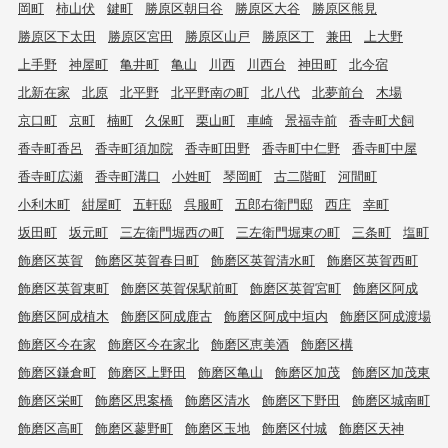
岡町
柿山伏
鍵町
勝原区朝日谷
勝原区大谷
勝原区熊見
勝原区下太田
勝原区宮田
勝原区山戸
勝原区丁
兼田
上大野
上手野
神屋町
亀井町
亀山
川西
川西台
神田町
北今宿
北新在家
北原
北平野
北平野南の町
北八代
北夢前台
木場
京口町
京町
楠町
久保町
栗山町
車崎
景福寺前
香寺町犬飼
香寺町香呂
香寺町須加院
香寺町田野
香寺町中仁野
香寺町中屋
香寺町広瀬
香寺町溝口
小姓町
琴岡町
古二階町
河間町
小利木町
紺屋町
五軒邸
呉服町
五郎右衛門邸
西庄
幸町
坂田町
坂元町
三左衛門堀西の町
三左衛門堀東の町
三条町
塩町
飾磨区英賀
飾磨区英賀春日町
飾磨区英賀清水町
飾磨区英賀西町
飾磨区英賀東町
飾磨区英賀保駅前町
飾磨区英賀宮町
飾磨区阿成
飾磨区阿成植木
飾磨区阿成鹿古
飾磨区阿成中垣内
飾磨区阿成渡場
飾磨区今在家
飾磨区今在家北
飾磨区恵美酒
飾磨区構
飾磨区鎌倉町
飾磨区上野田
飾磨区亀山
飾磨区加茂
飾磨区加茂東
飾磨区栄町
飾磨区思案橋
飾磨区清水
飾磨区下野田
飾磨区城南町
飾磨区高町
飾磨区蓼野町
飾磨区玉地
飾磨区付城
飾磨区天神