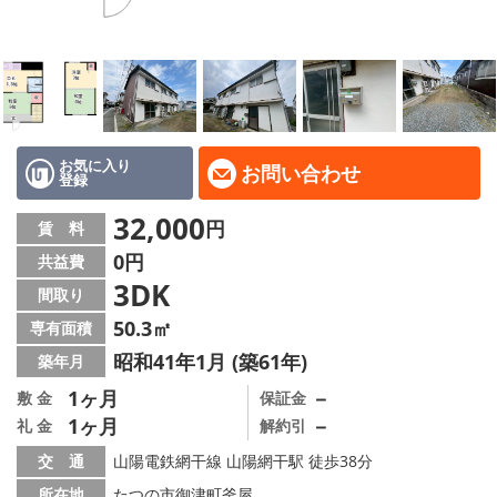
地域から探す
地図から探す
スタッフ
店舗情報·アクセス
お気に入り
お問い合わせ
登録
会社概要
32,000
円
賃 料
0円
共益費
メールでお問い合わせ
3DK
間取り
50.3㎡
専有面積
昭和41年1月 (築61年)
築年月
1ヶ月
－
敷 金
保証金
1ヶ月
－
礼 金
解約引
交 通
山陽電鉄網干線 山陽網干駅 徒歩38分
所在地
たつの市御津町釜屋