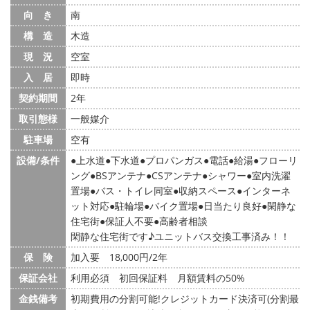
向 き
南
構 造
木造
現 況
空室
入 居
即時
契約期間
2年
取引態様
一般媒介
駐車場
空有
設備/条件
上水道
下水道
プロパンガス
電話
給湯
フローリ
ング
BSアンテナ
CSアンテナ
シャワー
室内洗濯
置場
バス・トイレ同室
収納スペース
インターネ
ット対応
駐輪場
バイク置場
日当たり良好
閑静な
住宅街
保証人不要
高齢者相談
閑静な住宅街です♪ユニットバス交換工事済み！！
保 険
加入要 18,000円/2年
保証会社
利用必須 初回保証料 月額賃料の50%
金銭備考
初期費用の分割可能!クレジットカード決済可(分割最