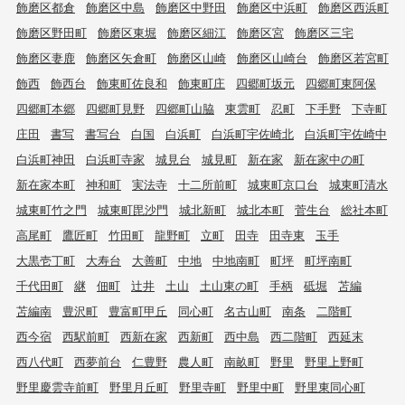
飾磨区都倉
飾磨区中島
飾磨区中野田
飾磨区中浜町
飾磨区西浜町
飾磨区野田町
飾磨区東堀
飾磨区細江
飾磨区宮
飾磨区三宅
飾磨区妻鹿
飾磨区矢倉町
飾磨区山崎
飾磨区山崎台
飾磨区若宮町
飾西
飾西台
飾東町佐良和
飾東町庄
四郷町坂元
四郷町東阿保
四郷町本郷
四郷町見野
四郷町山脇
東雲町
忍町
下手野
下寺町
庄田
書写
書写台
白国
白浜町
白浜町宇佐崎北
白浜町宇佐崎中
白浜町神田
白浜町寺家
城見台
城見町
新在家
新在家中の町
新在家本町
神和町
実法寺
十二所前町
城東町京口台
城東町清水
城東町竹之門
城東町毘沙門
城北新町
城北本町
菅生台
総社本町
高尾町
鷹匠町
竹田町
龍野町
立町
田寺
田寺東
玉手
大黒壱丁町
大寿台
大善町
中地
中地南町
町坪
町坪南町
千代田町
継
佃町
辻井
土山
土山東の町
手柄
砥堀
苫編
苫編南
豊沢町
豊富町甲丘
同心町
名古山町
南条
二階町
西今宿
西駅前町
西新在家
西新町
西中島
西二階町
西延末
西八代町
西夢前台
仁豊野
農人町
南畝町
野里
野里上野町
野里慶雲寺前町
野里月丘町
野里寺町
野里中町
野里東同心町