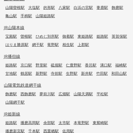
山陽曽根駅
大塩駅
的形駅
八家駅
白浜の宮駅
妻鹿駅
飾磨駅
亀山駅
手柄駅
山陽姫路駅
JR山陽本線
宝殿駅
曽根駅
ひめじ別所駅
御着駅
東姫路駅
姫路駅
英賀保駅
はりま勝原駅
網干駅
竜野駅
相生駅
上郡駅
JR播但線
姫路駅
京口駅
野里駅
砥堀駅
仁豊野駅
香呂駅
溝口駅
福崎駅
甘地駅
鶴居駅
新野駅
寺前駅
生野駅
新井駅
竹田駅
和田山駅
山陽電気鉄道網干線
飾磨駅
西飾磨駅
夢前川駅
広畑駅
山陽天満駅
平松駅
山陽網干駅
JR姫新線
姫路駅
播磨高岡駅
余部駅
太市駅
本竜野駅
東觜崎駅
播磨新宮駅
千本駅
西栗栖駅
佐用駅