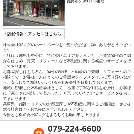
姫路市久保町155番地
店舗情報・アクセスはこちら
株式会社家ログのホームページをご覧いただき、誠にありがとうござい
ます。
当社は兵庫県を中心に、特に姫路エリアをメインとした賃貸物件のご紹
介をはじめ、売買・リフォームなど不動産に関する幅広いサービスを行
っております。
お部屋探しはもちろん、物件の管理、不動産のご売却、リフォームのご
相談まで、お客様一人ひとりのご希望やライフスタイルに寄り添いなが
ら、安心してご相談いただける不動産会社を目指しております。
地域に密着した不動産会社として、迅速で丁寧な対応を心掛け、お客様
に「家ログに相談して良かった」と思っていただけるサービスを提供し
てまいります。
兵庫県・姫路エリアでのお部屋探しや不動産に関するご相談は、ぜひ株
式会社家ログへお気軽にお問い合わせください。
今後とも株式会社家ログをよろしくお願い申し上げます。
079-224-6600