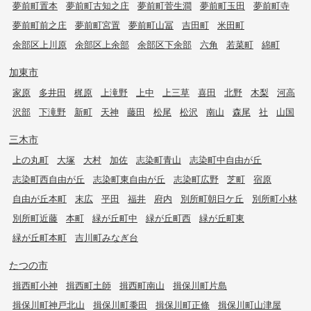
夢前町置本
夢前町古知之庄
夢前町菅生澗
夢前町玉田
夢前町寺
夢前町前之庄
夢前町宮置
夢前町山冨
吉田町
米田町
余部区上川原
余部区上余部
余部区下余部
六角
若菜町
綿町
加東市
家原
多井田
梶原
上滝野
上中
上三草
喜田
北野
木梨
河高
沢部
下滝野
新町
天神
藤田
松尾
松沢
南山
森尾
社
山国
三木市
上の丸町
大塚
大村
加佐
志染町青山
志染町中自由が丘
志染町西自由が丘
志染町東自由が丘
志染町広野
芝町
宿原
自由が丘本町
末広
平田
福井
府内
別所町朝日ケ丘
別所町小林
別所町近藤
本町
緑が丘町中
緑が丘町西
緑が丘町東
緑が丘町本町
吉川町みなぎ台
たつの市
揖西町小神
揖西町土師
揖西町南山
揖保川町片島
揖保川町神戸北山
揖保川町黍田
揖保川町正條
揖保川町山津屋