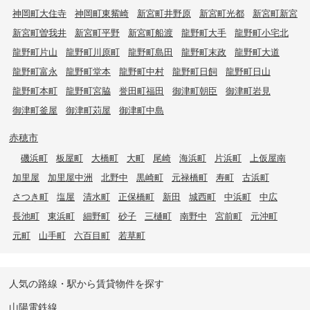
神岡町大住寺
神岡町東觜崎
新宮町井野原
新宮町光都
新宮町新宮
新宮町曽我井
新宮町平野
新宮町船渡
龍野町大手
龍野町小宅北
龍野町片山
龍野町川原町
龍野町島田
龍野町末政
龍野町大道
龍野町富永
龍野町堂本
龍野町中村
龍野町日飼
龍野町日山
龍野町本町
龍野町宮脇
誉田町福田
御津町朝臣
御津町岩見
御津町釜屋
御津町苅屋
御津町中島
赤穂市
磯浜町
板屋町
大橋町
大町
尾崎
海浜町
片浜町
上仮屋南
加里屋
加里屋中洲
北野中
黒崎町
元禄橋町
寿町
古浜町
さつき町
塩屋
清水町
正保橋町
新田
城西町
中浜町
中広
長池町
東浜町
細野町
砂子
三樋町
南野中
宮前町
元沖町
元町
山手町
六百目町
若草町
人気の路線・駅から賃貸物件を探す
山陽電鉄線