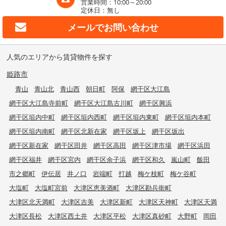
営業時間：10:00～20:00
定休日：無し
メールで
お問い合わせ
人気のエリアから賃貸物件を探す
姫路市
青山
青山北
青山西
朝日町
阿保
網干区大江島
網干区大江島寺前町
網干区大江島古川町
網干区興浜
網干区垣内中町
網干区垣内西町
網干区垣内東町
網干区垣内本町
網干区垣内南町
網干区北新在家
網干区坂上
網干区坂出
網干区新在家
網干区田井
網干区高田
網干区津市場
網干区浜田
網干区福井
網干区宮内
網干区余子浜
網干区和久
嵐山町
飯田
市之郷町
伊伝居
井ノ口
岩端町
打越
梅ケ枝町
梅ケ谷町
大塩町
大塩町宮前
大津区恵美酒町
大津区勘兵衛町
大津区北天満町
大津区吉美
大津区新町
大津区天神町
大津区天満
大津区長松
大津区西土井
大津区平松
大津区真砂町
大野町
岡田