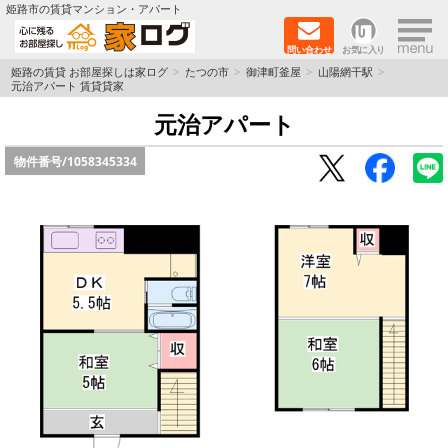
×
姫路市の賃貸マンション・アパート
問い合わせ
お気に入り
TOPページ
姫路の賃貸 お部屋探しは家ログ
たつの市
御津町釜屋
山陽網干駅
元治アパート 賃貸貸家
新築物件
元治アパート
物件番号/
1058345334
ペットOK物件
戸建物件
保証人不要物件
初期費用リーズナブル物件
都市ガス物件
路線·駅から探す