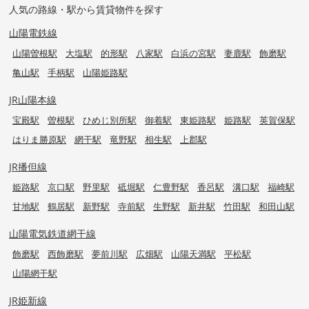
人気の路線・駅から賃貸物件を探す
山陽電鉄線
山陽曽根駅
大塩駅
的形駅
八家駅
白浜の宮駅
妻鹿駅
飾磨駅
亀山駅
手柄駅
山陽姫路駅
JR山陽本線
宝殿駅
曽根駅
ひめじ別所駅
御着駅
東姫路駅
姫路駅
英賀保駅
はりま勝原駅
網干駅
竜野駅
相生駅
上郡駅
JR播但線
姫路駅
京口駅
野里駅
砥堀駅
仁豊野駅
香呂駅
溝口駅
福崎駅
甘地駅
鶴居駅
新野駅
寺前駅
生野駅
新井駅
竹田駅
和田山駅
山陽電気鉄道網干線
飾磨駅
西飾磨駅
夢前川駅
広畑駅
山陽天満駅
平松駅
山陽網干駅
JR姫新線