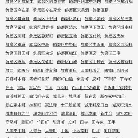
飾磨区阿成植木
飾磨区阿成鹿古
飾磨区阿成中垣内
飾磨区阿成渡場
飾磨区今在家
飾磨区今在家北
飾磨区恵美酒
飾磨区構
飾磨区鎌倉町
飾磨区上野田
飾磨区亀山
飾磨区加茂
飾磨区加茂東
飾磨区栄町
飾磨区思案橋
飾磨区清水
飾磨区下野田
飾磨区城南町
飾磨区高町
飾磨区蓼野町
飾磨区玉地
飾磨区付城
飾磨区天神
飾磨区都倉
飾磨区中島
飾磨区中野田
飾磨区中浜町
飾磨区西浜町
飾磨区野田町
飾磨区東堀
飾磨区細江
飾磨区宮
飾磨区三宅
飾磨区妻鹿
飾磨区矢倉町
飾磨区山崎
飾磨区山崎台
飾磨区若宮町
飾西
飾西台
飾東町佐良和
飾東町庄
四郷町坂元
四郷町東阿保
四郷町本郷
四郷町見野
四郷町山脇
東雲町
忍町
下手野
下寺町
庄田
書写
書写台
白国
白浜町
白浜町宇佐崎北
白浜町宇佐崎中
白浜町神田
白浜町寺家
城見台
城見町
新在家
新在家中の町
新在家本町
神和町
実法寺
十二所前町
城東町京口台
城東町清水
城東町竹之門
城東町毘沙門
城北新町
城北本町
菅生台
総社本町
高尾町
鷹匠町
竹田町
龍野町
立町
田寺
田寺東
玉手
大黒壱丁町
大寿台
大善町
中地
中地南町
町坪
町坪南町