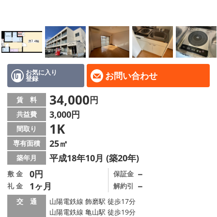
地域から探す
地図から探す
スタッフ
店舗情報·アクセス
お気に入り
お問い合わせ
登録
会社概要
34,000
円
賃 料
3,000円
共益費
メールでお問い合わせ
1K
間取り
25㎡
専有面積
平成18年10月 (築20年)
築年月
0円
－
敷 金
保証金
1ヶ月
－
礼 金
解約引
交 通
山陽電鉄線 飾磨駅 徒歩17分
山陽電鉄線 亀山駅 徒歩19分