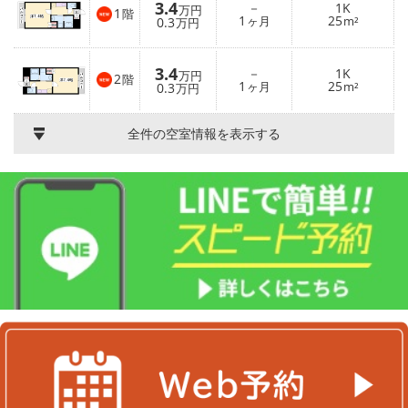
3.4
－
1K
万円
1
階
1
25
0.3
ヶ月
m²
万円
3.4
－
1K
万円
2
階
1
25
0.3
ヶ月
m²
万円
全件の空室情報を表示する