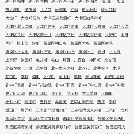
網干区福井
網干区宮内
網干区余子浜
網干区和久
嵐山町
飯田
市之郷町
伊伝居
井ノ口
岩端町
打越
梅ケ枝町
梅ケ谷町
大塩町
大塩町宮前
大津区恵美酒町
大津区勘兵衛町
大津区北天満町
大津区吉美
大津区新町
大津区天神町
大津区天満
大津区長松
大津区西土井
大津区平松
大津区真砂町
大野町
岡田
岡町
柿山伏
鍵町
勝原区朝日谷
勝原区大谷
勝原区熊見
勝原区下太田
勝原区宮田
勝原区山戸
勝原区丁
兼田
上大野
上手野
神屋町
亀井町
亀山
川西
川西台
神田町
北今宿
北新在家
北原
北平野
北平野南の町
北八代
北夢前台
木場
京口町
京町
楠町
久保町
栗山町
車崎
景福寺前
香寺町犬飼
香寺町香呂
香寺町須加院
香寺町田野
香寺町中仁野
香寺町中屋
香寺町広瀬
香寺町溝口
小姓町
琴岡町
古二階町
河間町
小利木町
紺屋町
五軒邸
呉服町
五郎右衛門邸
西庄
幸町
坂田町
坂元町
三左衛門堀西の町
三左衛門堀東の町
三条町
塩町
飾磨区英賀
飾磨区英賀春日町
飾磨区英賀清水町
飾磨区英賀西町
飾磨区英賀東町
飾磨区英賀保駅前町
飾磨区英賀宮町
飾磨区阿成