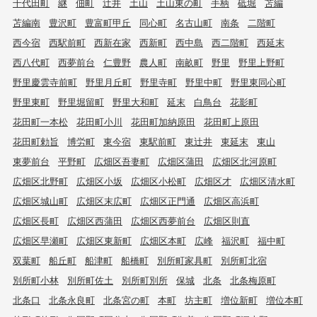
千代田町
継
佃町
辻井
土山
土山東の町
手柄
砥堀
苫編
苫編南
豊沢町
豊富町甲丘
同心町
名古山町
南条
二階町
西今宿
西駅前町
西新在家
西新町
西中島
西二階町
西延末
西八代町
西夢前台
仁豊野
農人町
南畝町
野里
野里上野町
野里慶雲寺前町
野里月丘町
野里寺町
野里中町
野里東同心町
野里東町
野里堀留町
野里大和町
延末
白鳥台
花影町
花田町一本松
花田町小川
花田町加納原田
花田町上原田
花田町勅旨
博労町
東今宿
東駅前町
東辻井
東延末
東山
東夢前台
平野町
広畑区吾妻町
広畑区蒲田
広畑区北河原町
広畑区北野町
広畑区小坂
広畑区小松町
広畑区才
広畑区清水町
広畑区城山町
広畑区末広町
広畑区正門通
広畑区高浜町
広畑区長町
広畑区西蒲田
広畑区西夢前台
広畑区則直
広畑区早瀬町
広畑区東新町
広畑区本町
広峰
福沢町
福中町
双葉町
船丘町
船津町
船橋町
別所町家具町
別所町北宿
別所町小林
別所町佐土
別所町別所
保城
北条
北条梅原町
北条口
北条永良町
北条宮の町
本町
坊主町
増位新町
増位本町