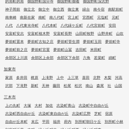
的形町的形
御国野町国分寺
御国野町御着
御国野町深志野
神子岡前
御立北
御立中
御立西
御立東
緑台
南今宿
南駅前町
南車崎
南新在家
南町
南八代町
宮上町
宮西町
元塩町
元町
八代
八代東光寺町
八代本町
八代緑ケ丘町
八代宮前町
安田
安富町安志
安富町植木野
安富町長野
山田町牧野
山野井町
山吹
夢前町置本
夢前町古知之庄
夢前町菅生澗
夢前町玉田
夢前町寺
夢前町前之庄
夢前町宮置
夢前町山冨
吉田町
米田町
余部区上川原
余部区上余部
余部区下余部
六角
若菜町
綿町
加東市
家原
多井田
梶原
上滝野
上中
上三草
喜田
北野
木梨
河高
沢部
下滝野
新町
天神
藤田
松尾
松沢
南山
森尾
社
山国
三木市
上の丸町
大塚
大村
加佐
志染町青山
志染町中自由が丘
志染町西自由が丘
志染町東自由が丘
志染町広野
芝町
宿原
自由が丘本町
末広
平田
福井
府内
別所町朝日ケ丘
別所町小林