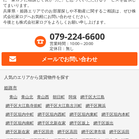
てまいります。
兵庫県・姫路エリアでのお部屋探しや不動産に関するご相談は、ぜひ株
式会社家ログへお気軽にお問い合わせください。
今後とも株式会社家ログをよろしくお願い申し上げます。
079-224-6600
営業時間：10:00～20:00
定休日：無し
メールで
お問い合わせ
人気のエリアから賃貸物件を探す
姫路市
青山
青山北
青山西
朝日町
阿保
網干区大江島
網干区大江島寺前町
網干区大江島古川町
網干区興浜
網干区垣内中町
網干区垣内西町
網干区垣内東町
網干区垣内本町
網干区垣内南町
網干区北新在家
網干区坂上
網干区坂出
網干区新在家
網干区田井
網干区高田
網干区津市場
網干区浜田