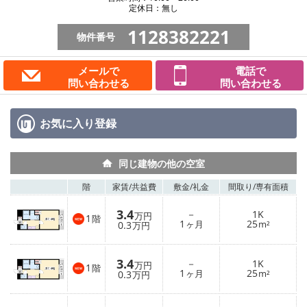
定休日：無し
1128382221
物件番号
メールで
電話で
問い合わせる
問い合わせる
お気に入り
登録
同じ建物の他の空室
階
家賃/
共益費
敷金/
礼金
間取り/
専有面積
3.4
－
1K
万円
1
階
1
25
0.3
ヶ月
m²
万円
3.4
－
1K
万円
1
階
1
25
0.3
ヶ月
m²
万円