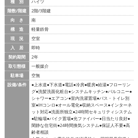
種 別
ハイツ
階数/階建
2階/3階建
向 き
南
構 造
軽量鉄骨
現 況
空室
入 居
即時
契約期間
2年
取引態様
一般媒介
駐車場
空無
設備/条件
上水道
下水道
電話
冷房
暖房
給湯
フローリン
グ
洗髪洗面化粧台
システムキッチン
バルコニー
シャワー
エアコン
室内洗濯置場
バス・トイレ別
室
IHコンロ
オール電化
収納スペース
インターネ
ット対応
洗面所独立
24時間セキュリティシステム
駐輪場
バイク置場
光ファイバー
日当たり良好
閑静な住宅街
24時間換気システム
保証人不要
高
齢者相談