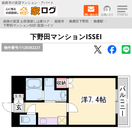
×
姫路市の賃貸マンション・アパート
問い合わせ
お気に入り
TOPページ
姫路の賃貸 お部屋探しは家ログ
姫路市
飾磨区下野田
飾磨駅
下野田マンションISSEI 賃貸ハイツ
新築物件
下野田マンションISSEI
物件番号/
1128382221
ペットOK物件
戸建物件
保証人不要物件
初期費用リーズナブル物件
都市ガス物件
路線·駅から探す