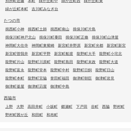
別所町近藤
本町
緑が丘町中
緑が丘町西
緑が丘町東
緑が丘町本町
吉川町みなぎ台
たつの市
揖西町小神
揖西町土師
揖西町南山
揖保川町片島
揖保川町神戸北山
揖保川町黍田
揖保川町正條
揖保川町山津屋
神岡町大住寺
神岡町東觜崎
新宮町井野原
新宮町光都
新宮町新宮
新宮町曽我井
新宮町平野
新宮町船渡
龍野町大手
龍野町小宅北
龍野町片山
龍野町川原町
龍野町島田
龍野町末政
龍野町大道
龍野町富永
龍野町堂本
龍野町中村
龍野町日飼
龍野町日山
龍野町本町
龍野町宮脇
誉田町福田
御津町朝臣
御津町岩見
御津町釜屋
御津町苅屋
御津町中島
西脇市
上野
大野
高田井町
小坂町
郷瀬町
下戸田
谷町
西脇
野村町
野村町茜が丘
和田町
和布町