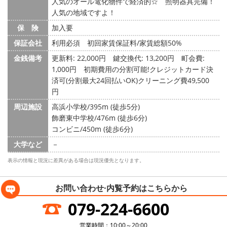
人気のオール電化物件で経済的☆ 照明器具完備！
人気の地域ですよ！
保 険
加入要
保証会社
利用必須 初回家賃保証料/家賃総額50%
金銭備考
更新料: 22,000円
鍵交換代: 13,200円
町会費:
1,000円
初期費用の分割可能!クレジットカード決
済可(分割最大24回払いOK)クリーニング費49,500
円
周辺施設
高浜小学校/395m (徒歩5分)
飾磨東中学校/476m (徒歩6分)
コンビニ/450m (徒歩6分)
大学など
－
表示の情報と現況に差異がある場合は現況優先となります。
お問い合わせ·内覧予約は
こちらから
079-224-6600
営業時間：10:00～20:00