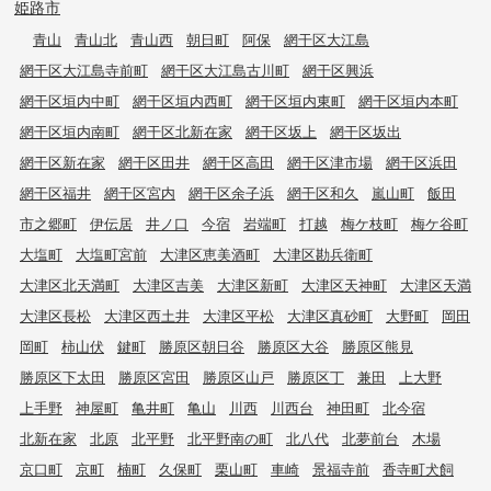
姫路市
青山
青山北
青山西
朝日町
阿保
網干区大江島
網干区大江島寺前町
網干区大江島古川町
網干区興浜
網干区垣内中町
網干区垣内西町
網干区垣内東町
網干区垣内本町
網干区垣内南町
網干区北新在家
網干区坂上
網干区坂出
網干区新在家
網干区田井
網干区高田
網干区津市場
網干区浜田
網干区福井
網干区宮内
網干区余子浜
網干区和久
嵐山町
飯田
市之郷町
伊伝居
井ノ口
今宿
岩端町
打越
梅ケ枝町
梅ケ谷町
大塩町
大塩町宮前
大津区恵美酒町
大津区勘兵衛町
大津区北天満町
大津区吉美
大津区新町
大津区天神町
大津区天満
大津区長松
大津区西土井
大津区平松
大津区真砂町
大野町
岡田
岡町
柿山伏
鍵町
勝原区朝日谷
勝原区大谷
勝原区熊見
勝原区下太田
勝原区宮田
勝原区山戸
勝原区丁
兼田
上大野
上手野
神屋町
亀井町
亀山
川西
川西台
神田町
北今宿
北新在家
北原
北平野
北平野南の町
北八代
北夢前台
木場
京口町
京町
楠町
久保町
栗山町
車崎
景福寺前
香寺町犬飼