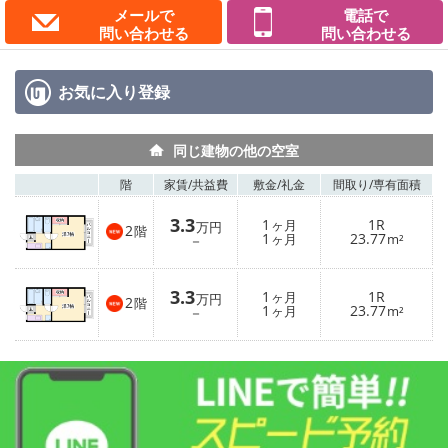
メールで
電話で
問い合わせる
問い合わせる
お気に入り
登録
同じ建物の他の空室
階
家賃/
共益費
敷金/
礼金
間取り/
専有面積
3.3
1
1R
ヶ月
万円
2
階
1
23.77
－
ヶ月
m²
3.3
1
1R
ヶ月
万円
2
階
1
23.77
－
ヶ月
m²