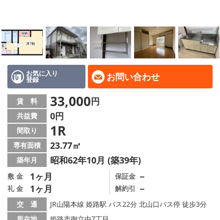
地域から探す
地図から探す
スタッフ
店舗情報·アクセス
お気に入り
お問い合わせ
登録
会社概要
33,000
円
賃 料
0円
共益費
メールでお問い合わせ
1R
間取り
23.77㎡
専有面積
昭和62年10月 (築39年)
築年月
1ヶ月
－
敷 金
保証金
1ヶ月
－
礼 金
解約引
交 通
JR山陽本線 姫路駅 バス22分 北山口バス停 徒歩3分
所在地
姫路市御立中7丁目