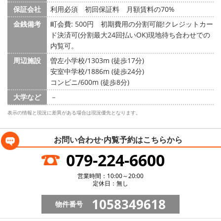
保証会社
利用必須 初回保証料 月額賃料の70%
金銭備考
町会費: 500円
初期費用の分割可能!クレジットカー
ド決済可(分割最大24回払いOK)現地待ち合わせでの
内覧可。
周辺施設
曽左小学校/1303m (徒歩17分)
安室中学校/1886m (徒歩24分)
コンビニ/600m (徒歩8分)
大学など
－
表示の情報と現況に差異がある場合は現況優先となります。
お問い合わせ·内覧予約は
こちらから
079-224-6600
営業時間：10:00～20:00
定休日：無し
1058349618
物件番号