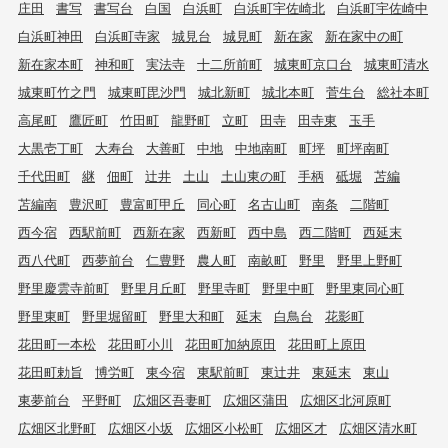
庄田
書写
書写台
白国
白浜町
白浜町宇佐崎北
白浜町宇佐崎中
白浜町神田
白浜町寺家
城見台
城見町
新在家
新在家中の町
新在家本町
神和町
実法寺
十二所前町
城東町京口台
城東町清水
城東町竹之門
城東町毘沙門
城北新町
城北本町
菅生台
総社本町
高尾町
鷹匠町
竹田町
龍野町
立町
田寺
田寺東
玉手
大黒壱丁町
大寿台
大善町
中地
中地南町
町坪
町坪南町
千代田町
継
佃町
辻井
土山
土山東の町
手柄
砥堀
苫編
苫編南
豊沢町
豊富町甲丘
同心町
名古山町
南条
二階町
西今宿
西駅前町
西新在家
西新町
西中島
西二階町
西延末
西八代町
西夢前台
仁豊野
農人町
南畝町
野里
野里上野町
野里慶雲寺前町
野里月丘町
野里寺町
野里中町
野里東同心町
野里東町
野里堀留町
野里大和町
延末
白鳥台
花影町
花田町一本松
花田町小川
花田町加納原田
花田町上原田
花田町勅旨
博労町
東今宿
東駅前町
東辻井
東延末
東山
東夢前台
平野町
広畑区吾妻町
広畑区蒲田
広畑区北河原町
広畑区北野町
広畑区小坂
広畑区小松町
広畑区才
広畑区清水町