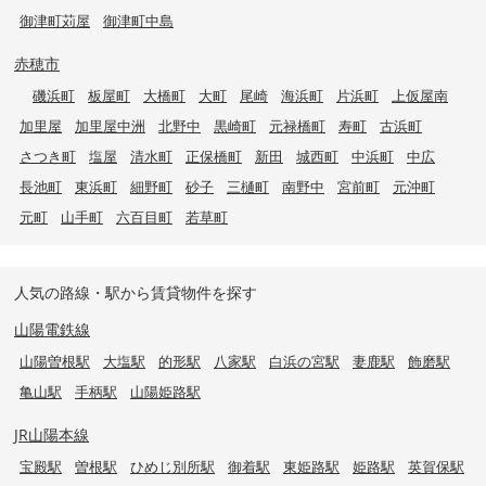
御津町苅屋
御津町中島
赤穂市
磯浜町
板屋町
大橋町
大町
尾崎
海浜町
片浜町
上仮屋南
加里屋
加里屋中洲
北野中
黒崎町
元禄橋町
寿町
古浜町
さつき町
塩屋
清水町
正保橋町
新田
城西町
中浜町
中広
長池町
東浜町
細野町
砂子
三樋町
南野中
宮前町
元沖町
元町
山手町
六百目町
若草町
人気の路線・駅から賃貸物件を探す
山陽電鉄線
山陽曽根駅
大塩駅
的形駅
八家駅
白浜の宮駅
妻鹿駅
飾磨駅
亀山駅
手柄駅
山陽姫路駅
JR山陽本線
宝殿駅
曽根駅
ひめじ別所駅
御着駅
東姫路駅
姫路駅
英賀保駅