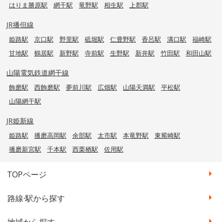
はりま勝原駅
網干駅
竜野駅
相生駅
上郡駅
JR播但線
姫路駅
京口駅
野里駅
砥堀駅
仁豊野駅
香呂駅
溝口駅
福崎駅
甘地駅
鶴居駅
新野駅
寺前駅
生野駅
新井駅
竹田駅
和田山駅
山陽電気鉄道網干線
飾磨駅
西飾磨駅
夢前川駅
広畑駅
山陽天満駅
平松駅
山陽網干駅
JR姫新線
姫路駅
播磨高岡駅
余部駅
太市駅
本竜野駅
東觜崎駅
播磨新宮駅
千本駅
西栗栖駅
佐用駅
TOPページ
路線·駅から探す
地域から探す