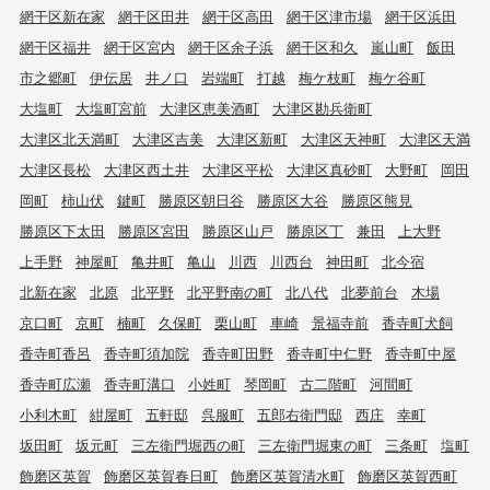
網干区新在家
網干区田井
網干区高田
網干区津市場
網干区浜田
網干区福井
網干区宮内
網干区余子浜
網干区和久
嵐山町
飯田
市之郷町
伊伝居
井ノ口
岩端町
打越
梅ケ枝町
梅ケ谷町
大塩町
大塩町宮前
大津区恵美酒町
大津区勘兵衛町
大津区北天満町
大津区吉美
大津区新町
大津区天神町
大津区天満
大津区長松
大津区西土井
大津区平松
大津区真砂町
大野町
岡田
岡町
柿山伏
鍵町
勝原区朝日谷
勝原区大谷
勝原区熊見
勝原区下太田
勝原区宮田
勝原区山戸
勝原区丁
兼田
上大野
上手野
神屋町
亀井町
亀山
川西
川西台
神田町
北今宿
北新在家
北原
北平野
北平野南の町
北八代
北夢前台
木場
京口町
京町
楠町
久保町
栗山町
車崎
景福寺前
香寺町犬飼
香寺町香呂
香寺町須加院
香寺町田野
香寺町中仁野
香寺町中屋
香寺町広瀬
香寺町溝口
小姓町
琴岡町
古二階町
河間町
小利木町
紺屋町
五軒邸
呉服町
五郎右衛門邸
西庄
幸町
坂田町
坂元町
三左衛門堀西の町
三左衛門堀東の町
三条町
塩町
飾磨区英賀
飾磨区英賀春日町
飾磨区英賀清水町
飾磨区英賀西町