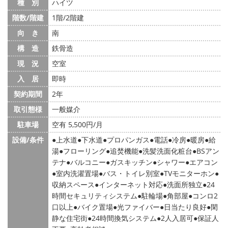
種 別
ハイツ
階数/階建
1階/2階建
向 き
南
構 造
鉄骨造
現 況
空室
入 居
即時
契約期間
2年
取引態様
一般媒介
駐車場
空有 5,500円/月
設備/条件
上水道
下水道
プロパンガス
電話
冷房
暖房
給
湯
フローリング
追焚機能
洗髪洗面化粧台
BSアン
テナ
バルコニー
ガスキッチン
シャワー
エアコン
室内洗濯置場
バス・トイレ別室
TVモニターホン
収納スペース
インターネット対応
洗面所独立
24
時間セキュリティシステム
駐輪場
角部屋
コンロ2
口以上
バイク置場
光ファイバー
日当たり良好
閑
静な住宅街
24時間換気システム
2人入居可
保証人