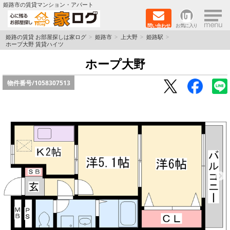
×
姫路市の賃貸マンション・アパート
問い合わせ
お気に入り
TOPページ
姫路の賃貸 お部屋探しは家ログ
姫路市
上大野
姫路駅
ホープ大野 賃貸ハイツ
新築物件
ホープ大野
物件番号/
1058307513
ペットOK物件
戸建物件
保証人不要物件
初期費用リーズナブル物件
都市ガス物件
路線·駅から探す