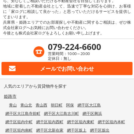
ら、安心してご相談いただける不動産会社を目指しております。
地域に密着した不動産会社として、迅速で丁寧な対応を心掛け、お客様
に「家ログに相談して良かった」と思っていただけるサービスを提供し
てまいります。
兵庫県・姫路エリアでのお部屋探しや不動産に関するご相談は、ぜひ株
式会社家ログへお気軽にお問い合わせください。
今後とも株式会社家ログをよろしくお願い申し上げます。
079-224-6600
営業時間：10:00～20:00
定休日：無し
メールで
お問い合わせ
人気のエリアから賃貸物件を探す
姫路市
青山
青山北
青山西
朝日町
阿保
網干区大江島
網干区大江島寺前町
網干区大江島古川町
網干区興浜
網干区垣内中町
網干区垣内西町
網干区垣内東町
網干区垣内本町
網干区垣内南町
網干区北新在家
網干区坂上
網干区坂出