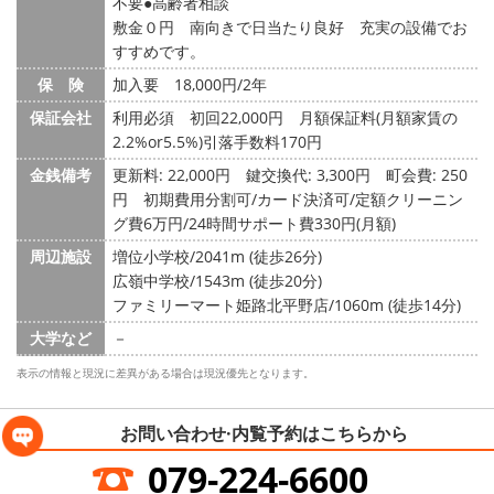
不要
高齢者相談
敷金０円 南向きで日当たり良好 充実の設備でお
すすめです。
保 険
加入要 18,000円/2年
保証会社
利用必須 初回22,000円 月額保証料(月額家賃の
2.2%or5.5%)引落手数料170円
金銭備考
更新料: 22,000円
鍵交換代: 3,300円
町会費: 250
円
初期費用分割可/カード決済可/定額クリーニン
グ費6万円/24時間サポート費330円(月額)
周辺施設
増位小学校/2041m (徒歩26分)
広嶺中学校/1543m (徒歩20分)
ファミリーマート姫路北平野店/1060m (徒歩14分)
大学など
－
表示の情報と現況に差異がある場合は現況優先となります。
お問い合わせ·内覧予約は
こちらから
079-224-6600