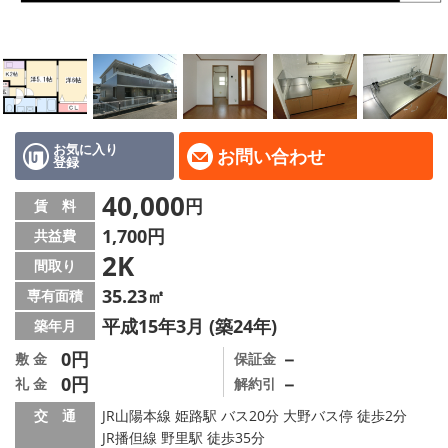
地域から探す
地図から探す
スタッフ
店舗情報·アクセス
お気に入り
お問い合わせ
登録
会社概要
40,000
円
賃 料
1,700円
共益費
メールでお問い合わせ
2K
間取り
35.23㎡
専有面積
平成15年3月 (築24年)
築年月
0円
－
敷 金
保証金
0円
－
礼 金
解約引
交 通
JR山陽本線 姫路駅 バス20分 大野バス停 徒歩2分
JR播但線 野里駅 徒歩35分