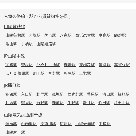
人気の路線・駅から賃貸物件を探す
山陽電鉄線
山陽曽根駅
大塩駅
的形駅
八家駅
白浜の宮駅
妻鹿駅
飾磨駅
亀山駅
手柄駅
山陽姫路駅
JR山陽本線
宝殿駅
曽根駅
ひめじ別所駅
御着駅
東姫路駅
姫路駅
英賀保駅
はりま勝原駅
網干駅
竜野駅
相生駅
上郡駅
JR播但線
姫路駅
京口駅
野里駅
砥堀駅
仁豊野駅
香呂駅
溝口駅
福崎駅
甘地駅
鶴居駅
新野駅
寺前駅
生野駅
新井駅
竹田駅
和田山駅
山陽電気鉄道網干線
飾磨駅
西飾磨駅
夢前川駅
広畑駅
山陽天満駅
平松駅
山陽網干駅