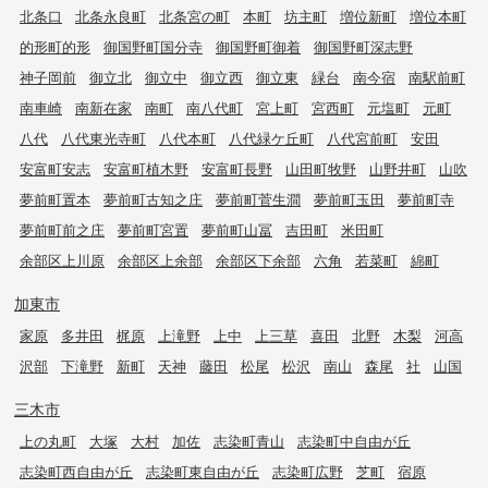
北条口
北条永良町
北条宮の町
本町
坊主町
増位新町
増位本町
的形町的形
御国野町国分寺
御国野町御着
御国野町深志野
神子岡前
御立北
御立中
御立西
御立東
緑台
南今宿
南駅前町
南車崎
南新在家
南町
南八代町
宮上町
宮西町
元塩町
元町
八代
八代東光寺町
八代本町
八代緑ケ丘町
八代宮前町
安田
安富町安志
安富町植木野
安富町長野
山田町牧野
山野井町
山吹
夢前町置本
夢前町古知之庄
夢前町菅生澗
夢前町玉田
夢前町寺
夢前町前之庄
夢前町宮置
夢前町山冨
吉田町
米田町
余部区上川原
余部区上余部
余部区下余部
六角
若菜町
綿町
加東市
家原
多井田
梶原
上滝野
上中
上三草
喜田
北野
木梨
河高
沢部
下滝野
新町
天神
藤田
松尾
松沢
南山
森尾
社
山国
三木市
上の丸町
大塚
大村
加佐
志染町青山
志染町中自由が丘
志染町西自由が丘
志染町東自由が丘
志染町広野
芝町
宿原