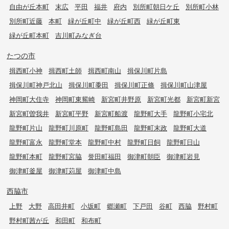
自由が丘本町
末広
平田
福井
府内
別所町朝日ケ丘
別所町小林
別所町近藤
本町
緑が丘町中
緑が丘町西
緑が丘町東
緑が丘町本町
吉川町みなぎ台
たつの市
揖西町小神
揖西町土師
揖西町南山
揖保川町片島
揖保川町神戸北山
揖保川町黍田
揖保川町正條
揖保川町山津屋
神岡町大住寺
神岡町東觜崎
新宮町井野原
新宮町光都
新宮町新宮
新宮町曽我井
新宮町平野
新宮町船渡
龍野町大手
龍野町小宅北
龍野町片山
龍野町川原町
龍野町島田
龍野町末政
龍野町大道
龍野町富永
龍野町堂本
龍野町中村
龍野町日飼
龍野町日山
龍野町本町
龍野町宮脇
誉田町福田
御津町朝臣
御津町岩見
御津町釜屋
御津町苅屋
御津町中島
西脇市
上野
大野
高田井町
小坂町
郷瀬町
下戸田
谷町
西脇
野村町
野村町茜が丘
和田町
和布町