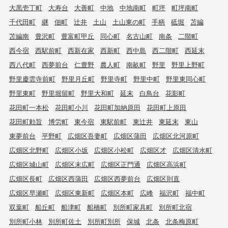
大黒壱丁町
大寿台
大善町
中地
中地南町
町坪
町坪南町
千代田町
継
佃町
辻井
土山
土山東の町
手柄
砥堀
苫編
苫編南
豊沢町
豊富町甲丘
同心町
名古山町
南条
二階町
西今宿
西駅前町
西新在家
西新町
西中島
西二階町
西延末
西八代町
西夢前台
仁豊野
農人町
南畝町
野里
野里上野町
野里慶雲寺前町
野里月丘町
野里寺町
野里中町
野里東同心町
野里東町
野里堀留町
野里大和町
延末
白鳥台
花影町
花田町一本松
花田町小川
花田町加納原田
花田町上原田
花田町勅旨
博労町
東今宿
東駅前町
東辻井
東延末
東山
東夢前台
平野町
広畑区吾妻町
広畑区蒲田
広畑区北河原町
広畑区北野町
広畑区小坂
広畑区小松町
広畑区才
広畑区清水町
広畑区城山町
広畑区末広町
広畑区正門通
広畑区高浜町
広畑区長町
広畑区西蒲田
広畑区西夢前台
広畑区則直
広畑区早瀬町
広畑区東新町
広畑区本町
広峰
福沢町
福中町
双葉町
船丘町
船津町
船橋町
別所町家具町
別所町北宿
別所町小林
別所町佐土
別所町別所
保城
北条
北条梅原町