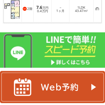
地域から探す
7.6
－
1LDK
万円
2
階
お
1
43.47
0.4
ヶ月
m²
万円
地図から探す
気
に
入
スタッフ
り
登
録
店舗情報·アクセス
会社概要
メールでお問い合わせ