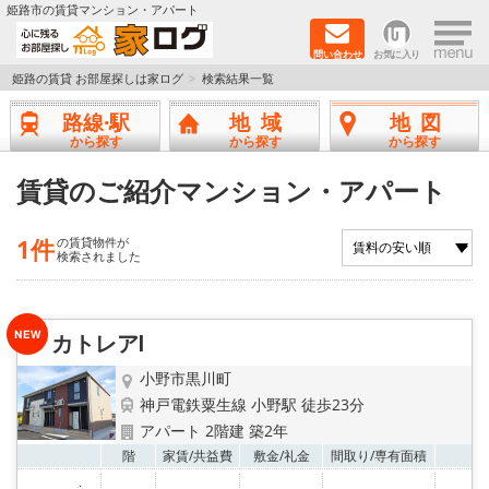
×
姫路市の賃貸マンション・アパート
問い合わせ
お気に入り
TOPページ
姫路の賃貸 お部屋探しは家ログ
検索結果一覧
路線·駅
地域
地図
新築物件
から探す
から探す
から探す
ペットOK物件
賃貸のご紹介マンション・アパート
戸建物件
1件
の賃貸物件が
検索されました
保証人不要物件
初期費用リーズナブル物件
カトレアⅠ
小野市黒川町
都市ガス物件
神戸電鉄粟生線 小野駅 徒歩23分
アパート 2階建 築2年
路線·駅から探す
お気
階
家賃/
共益費
敷金/
礼金
間取り/
専有面積